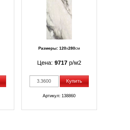
Размеры:
120
x
280
см
Цена:
9717
р/м2
Купить
Артикул: 138860