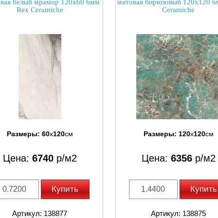
евая белый мрамор 120x60 6мм
матовая бирюзовый 120x120 6
Rex Ceramiche
Ceramiche
Размеры:
60
x
120
см
Размеры:
120
x
120
см
Цена:
6740
р/м2
Цена:
6356
р/м2
Купить
Купить
Артикул: 138877
Артикул: 138875