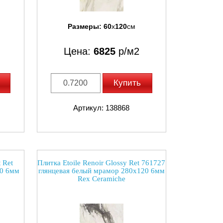
Размеры:
60
x
120
см
Цена:
6825
р/м2
Купить
Артикул: 138868
 Ret
Плитка Etoile Renoir Glossy Ret 761727
20 6мм
глянцевая белый мрамор 280x120 6мм
Rex Ceramiche