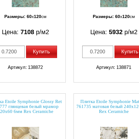
Размеры:
60
x
120
см
Размеры:
60
x
120
см
Цена:
7108
р/м2
Цена:
5932
р/м2
Купить
Купить
Артикул: 138872
Артикул: 138871
а Etoile Symphonie Glossy Ret
Плитка Etoile Symphonie Mat
777 глянцевая белый мрамор
761735 матовая белый 240x1
20x60 6мм Rex Ceramiche
Rex Ceramiche