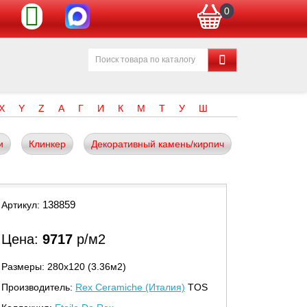
0
X
Y
Z
А
Г
И
К
М
Т
У
Ш
и
Клинкер
Декоративный камень/кирпич
138859
Артикул:
Цена:
9717
р/м2
Размеры: 280х120 (3.36м2)
Производитель:
Rex Ceramiche (Италия)
TOS