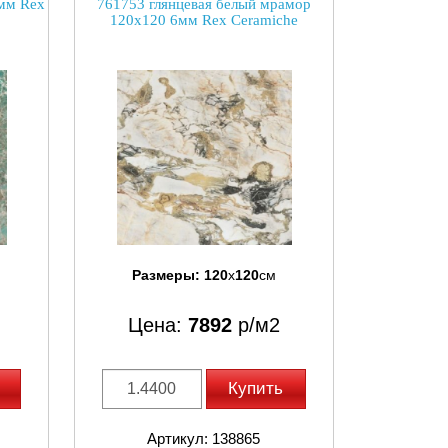
мм Rex
761753 глянцевая белый мрамор
120x120 6мм Rex Ceramiche
Размеры:
120
x
120
см
Цена:
7892
р/м2
Купить
Артикул: 138865