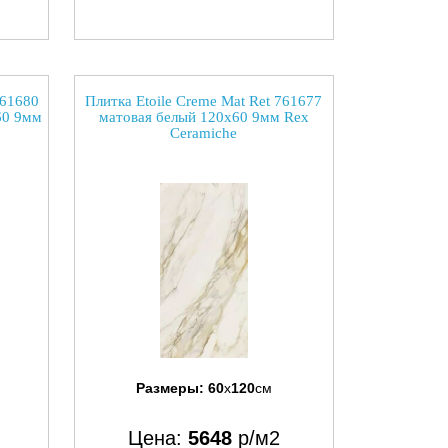
761680
Плитка Etoile Creme Mat Ret 761677
60 9мм
матовая белый 120x60 9мм Rex
Ceramiche
Размеры:
60
x
120
см
Цена:
5648
р/м2