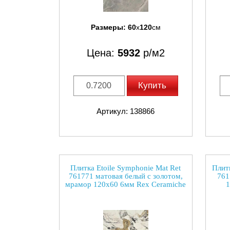
Размеры:
60
x
120
см
Цена:
5932
р/м2
Купить
Артикул: 138866
Плитка Etoile Symphonie Mat Ret
Плитк
761771 матовая белый с золотом,
761
мрамор 120x60 6мм Rex Ceramiche
1