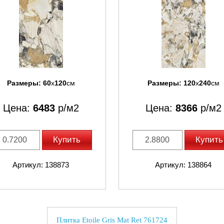
Размеры:
60
x
120
см
Размеры:
120
x
240
см
Цена:
6483
р/м2
Цена:
8366
р/м2
Купить
Купить
Артикул: 138873
Артикул: 138864
Плитка Etoile Gris Mat Ret 761724