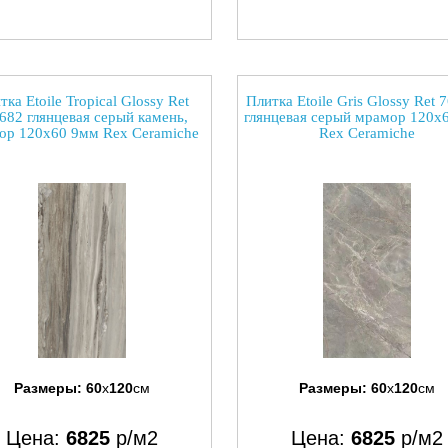
тка Etoile Tropical Glossy Ret
Плитка Etoile Gris Glossy Ret 
682 глянцевая серый камень,
глянцевая серый мрамор 120x
ор 120x60 9мм Rex Ceramiche
Rex Ceramiche
Размеры:
60
x
120
см
Размеры:
60
x
120
см
Цена:
6825
р/м2
Цена:
6825
р/м2