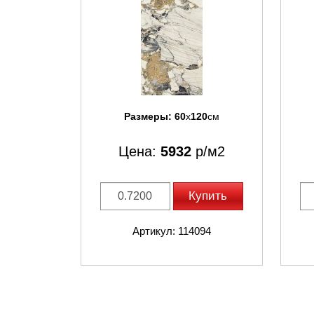
Размеры:
60
x
120
см
Цена:
5932
р/м2
Купить
Артикул: 114094