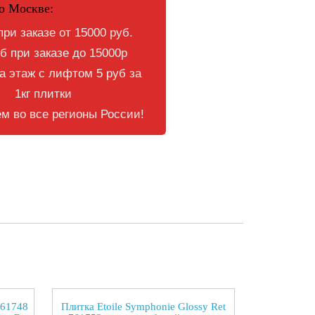
о Москве:
при заказе от 15000 руб.
б при заказе до 15000р
 этаж с лифтом 5 руб за
1кг плитки
м во все регионы России!
 761748
Плитка Etoile Symphonie Glossy Ret