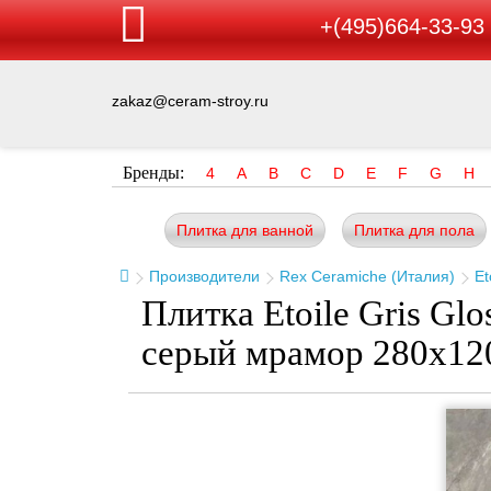
+(495)664-33-93
zakaz@ceram-stroy.ru
Бренды:
4
A
B
C
D
E
F
G
H
Плитка для ванной
Плитка для пола
Производители
Rex Ceramiche (Италия)
Et
Плитка Etoile Gris Gl
серый мрамор 280x12