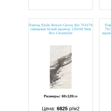
Плитка Etoile Renoir Glossy Ret 761679
Пли
глянцевая белый мрамор 120x60 9мм
761
Rex Ceramiche
мрам
Размеры:
60
x
120
см
Цена:
6825
р/м2