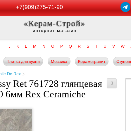
+7(909)275-71-90
«Керам-Строй»
интернет-магазин
I
J
K
L
M
N
O
P
Q
R
S
T
U
V
W
Плитка для кухни
Мозаика
Керамогранит
Ступен
oile De Rex
ossy Ret 761728 глянцевая
0 6мм Rex Ceramiche