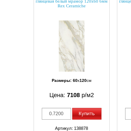
глянцевая белый мрамор 120x60 6мм
глянц
Rex Ceramiche
Размеры:
60
x
120
см
Цена:
7108
р/м2
Купить
Артикул: 138878