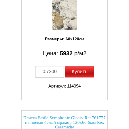
Размеры:
60
x
120
см
Цена:
5932
р/м2
Купить
Артикул: 114094
Плитка Etoile Symphonie Glossy Ret 761777
глянцевая белый мрамор 120x60 6мм Rex
Ceramiche