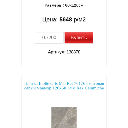
Размеры:
60
x
120
см
Цена:
5648
р/м2
Купить
Артикул: 138870
Плитка Etoile Gris Mat Ret 761768 матовая
серый мрамор 120x60 6мм Rex Ceramiche