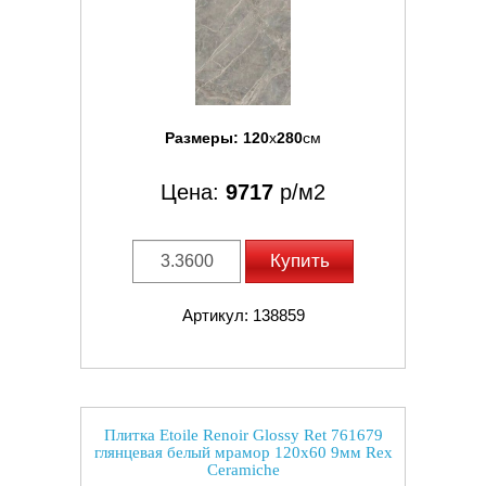
Размеры:
120
x
280
см
Цена:
9717
р/м2
Купить
Артикул: 138859
Плитка Etoile Renoir Glossy Ret 761679
глянцевая белый мрамор 120x60 9мм Rex
Ceramiche