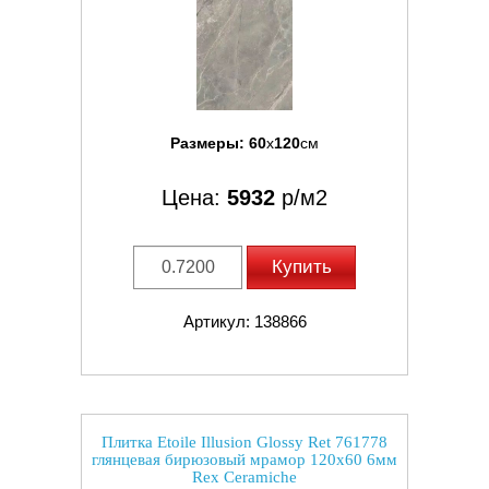
Размеры:
60
x
120
см
Цена:
5932
р/м2
Купить
Артикул: 138866
Плитка Etoile Illusion Glossy Ret 761778
глянцевая бирюзовый мрамор 120x60 6мм
Rex Ceramiche