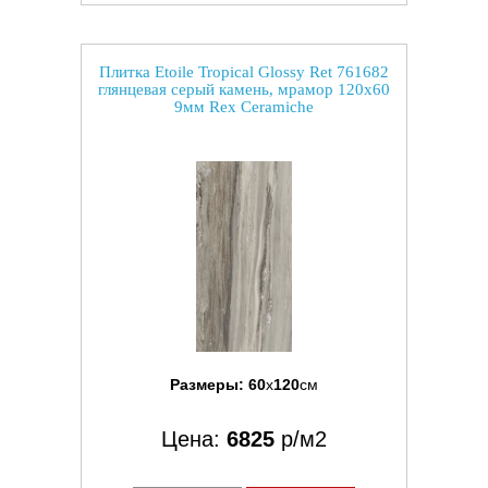
Плитка Etoile Tropical Glossy Ret 761682
глянцевая серый камень, мрамор 120x60
9мм Rex Ceramiche
Размеры:
60
x
120
см
Цена:
6825
р/м2