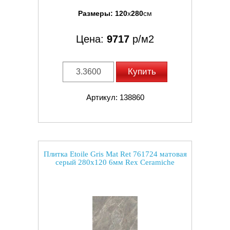
Размеры:
120
x
280
см
Цена:
9717
р/м2
Купить
Артикул: 138860
Плитка Etoile Gris Mat Ret 761724 матовая
серый 280x120 6мм Rex Ceramiche