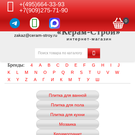
+(495)664-33-93
+7(909)275-71-90
0
«Керам-Строй»
zakaz@ceram-stroy.ru
интернет-магазин
Бренды:
4
A
B
C
D
E
F
G
H
I
J
K
L
M
N
O
P
Q
R
S
T
U
V
W
X
Y
Z
А
Г
И
К
М
Т
У
Ш
Плитка для ванной
Плитка для пола
Плитка для кухни
Мозаика
Керамогранит