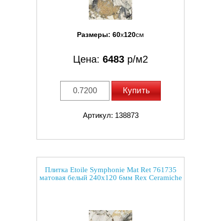
Размеры:
60
x
120
см
Цена:
6483
р/м2
Купить
Артикул: 138873
Плитка Etoile Symphonie Mat Ret 761735
матовая белый 240x120 6мм Rex Ceramiche