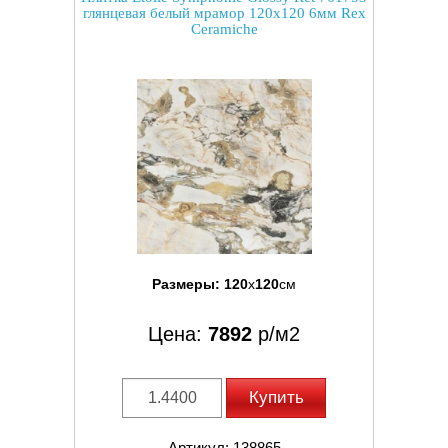
глянцевая белый мрамор 120x120 6мм Rex
Ceramiche
Размеры:
120
x
120
см
Цена:
7892
р/м2
Купить
Артикул: 138865