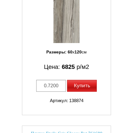
Размеры:
60
x
120
см
Цена:
6825
р/м2
Купить
Артикул: 138874