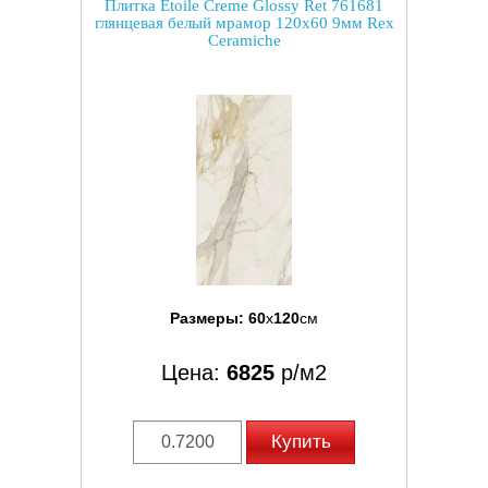
Плитка Etoile Creme Glossy Ret 761681
глянцевая белый мрамор 120x60 9мм Rex
Ceramiche
Размеры:
60
x
120
см
Цена:
6825
р/м2
Купить