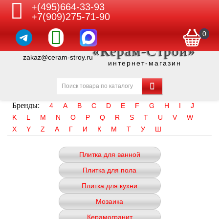
+(495)664-33-93
+7(909)275-71-90
0
«Керам-Строй»
zakaz@ceram-stroy.ru
интернет-магазин
Бренды:
4
A
B
C
D
E
F
G
H
I
J
K
L
M
N
O
P
Q
R
S
T
U
V
W
X
Y
Z
А
Г
И
К
М
Т
У
Ш
Плитка для ванной
Плитка для пола
Плитка для кухни
Мозаика
Керамогранит