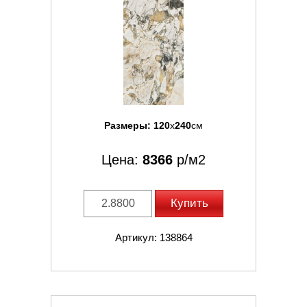
Размеры:
120
x
240
см
Цена:
8366
р/м2
Купить
Артикул: 138864