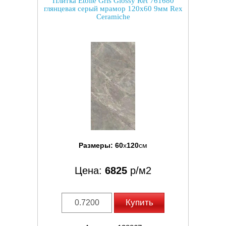
Плитка Etoile Gris Glossy Ret 761680
глянцевая серый мрамор 120x60 9мм Rex
Ceramiche
Размеры:
60
x
120
см
Цена:
6825
р/м2
Купить