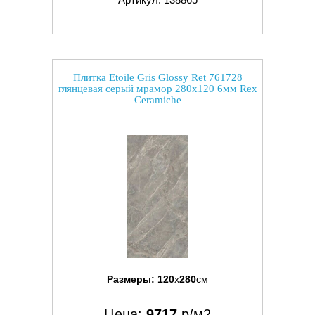
Плитка Etoile Gris Glossy Ret 761728
глянцевая серый мрамор 280x120 6мм Rex
Ceramiche
Размеры:
120
x
280
см
Цена:
9717
р/м2