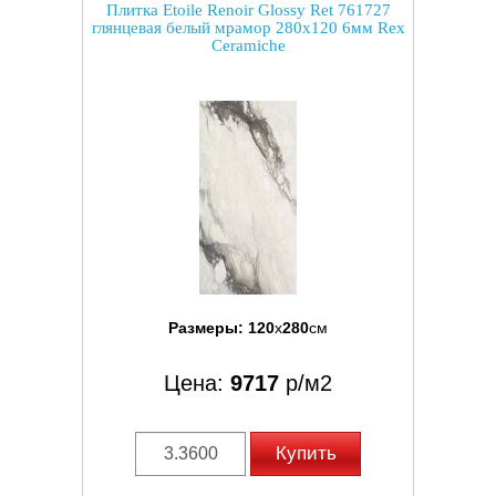
Плитка Etoile Renoir Glossy Ret 761727
глянцевая белый мрамор 280x120 6мм Rex
Ceramiche
Размеры:
120
x
280
см
Цена:
9717
р/м2
Купить