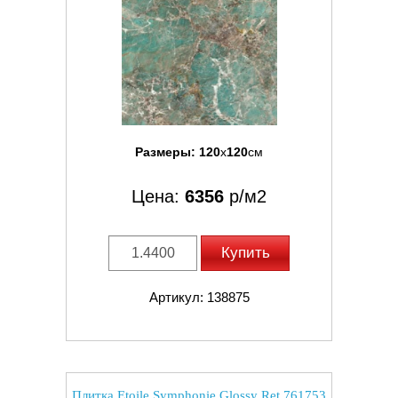
Размеры:
120
x
120
см
Цена:
6356
р/м2
Купить
Артикул: 138875
Плитка Etoile Symphonie Glossy Ret 761753