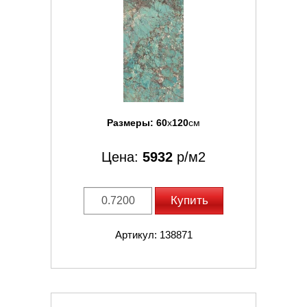
Размеры:
60
x
120
см
Цена:
5932
р/м2
Купить
Артикул: 138871