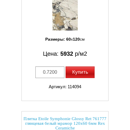
Размеры:
60
x
120
см
Цена:
5932
р/м2
Купить
Артикул: 114094
Плитка Etoile Symphonie Glossy Ret 761777
глянцевая белый мрамор 120x60 6мм Rex
Ceramiche