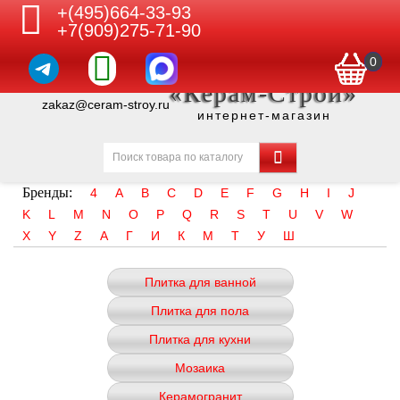
+(495)664-33-93
+7(909)275-71-90
0
«Керам-Строй»
zakaz@ceram-stroy.ru
интернет-магазин
Бренды:
4
A
B
C
D
E
F
G
H
I
J
K
L
M
N
O
P
Q
R
S
T
U
V
W
X
Y
Z
А
Г
И
К
М
Т
У
Ш
Плитка для ванной
Плитка для пола
Плитка для кухни
Мозаика
Керамогранит