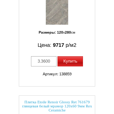
Размеры:
120
x
280
см
Цена:
9717
р/м2
Купить
Артикул: 138859
Плитка Etoile Renoir Glossy Ret 761679
глянцевая белый мрамор 120x60 9мм Rex
Ceramiche