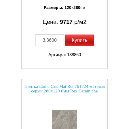
Размеры:
120
x
280
см
Цена:
9717
р/м2
Купить
Артикул: 138860
Плитка Etoile Gris Mat Ret 761724 матовая
серый 280x120 6мм Rex Ceramiche