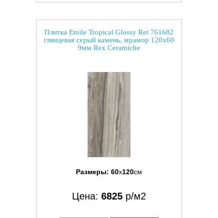
Плитка Etoile Tropical Glossy Ret 761682
глянцевая серый камень, мрамор 120x60
9мм Rex Ceramiche
Размеры:
60
x
120
см
Цена:
6825
р/м2