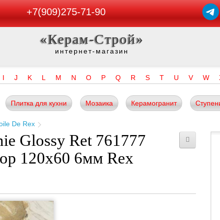
+7(909)275-71-90
«Керам-Строй»
интернет-магазин
I
J
K
L
M
N
O
P
Q
R
S
T
U
V
W
Плитка для кухни
Мозаика
Керамогранит
Ступен
oile De Rex
ie Glossy Ret 761777
мор 120x60 6мм Rex