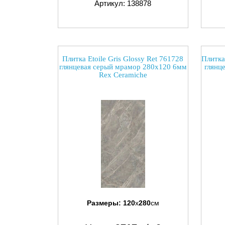
Артикул: 138878
Плитка Etoile Gris Glossy Ret 761728
Плитка
глянцевая серый мрамор 280x120 6мм
глянц
Rex Ceramiche
Размеры:
120
x
280
см