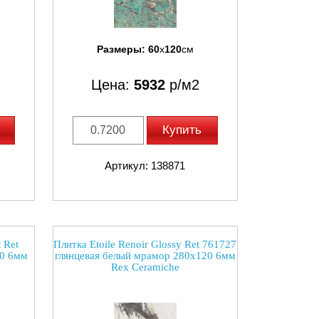
Размеры:
60
x
120
см
Цена:
5932
р/м2
Купить
Артикул: 138871
 Ret
Плитка Etoile Renoir Glossy Ret 761727
20 6мм
глянцевая белый мрамор 280x120 6мм
Rex Ceramiche