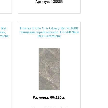
Артикул: 138865
 Ret
Плитка Etoile Gris Glossy Ret 761680
ень,
глянцевая серый мрамор 120x60 9мм
miche
Rex Ceramiche
Размеры:
60
x
120
см