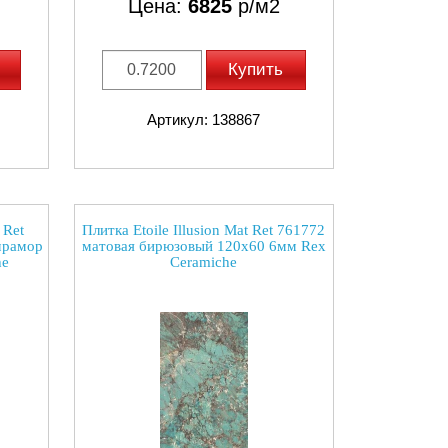
Цена:
6825
р/м2
Купить
Артикул: 138867
 Ret
Плитка Etoile Illusion Mat Ret 761772
мрамор
матовая бирюзовый 120x60 6мм Rex
he
Ceramiche