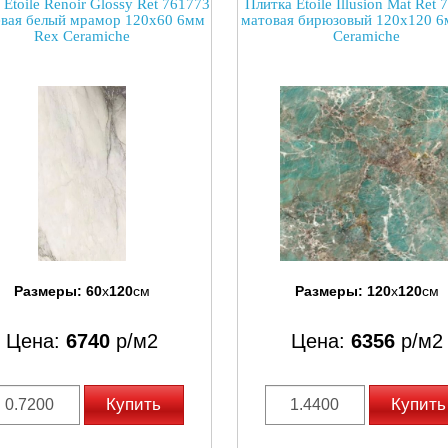
 Etoile Renoir Glossy Ret 761773
Плитка Etoile Illusion Mat Ret
евая белый мрамор 120x60 6мм
матовая бирюзовый 120x120 6
Rex Ceramiche
Ceramiche
Размеры:
60
x
120
см
Размеры:
120
x
120
см
Цена:
6740
р/м2
Цена:
6356
р/м2
Купить
Купить