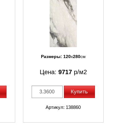
Размеры:
120
x
280
см
Цена:
9717
р/м2
Купить
Артикул: 138860