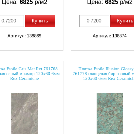
Цена:
6825
р/м2
Цена:
6825
р/м2
Купить
Купить
Артикул: 138869
Артикул: 138874
ка Etoile Gris Mat Ret 761768
Плитка Etoile Illusion Glossy
вая серый мрамор 120x60 6мм
761778 глянцевая бирюзовый 
Rex Ceramiche
120x60 6мм Rex Ceramic