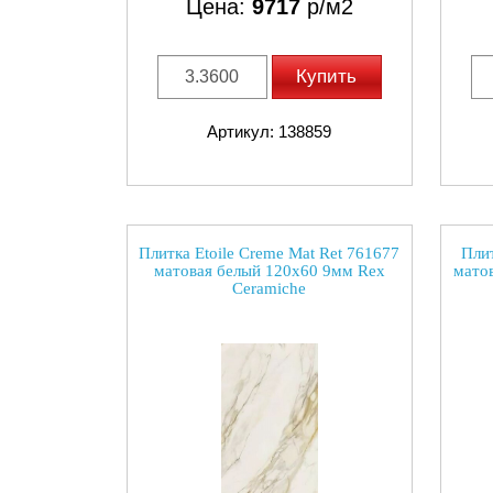
Цена:
9717
р/м2
Купить
Артикул: 138859
Плитка Etoile Creme Mat Ret 761677
Плит
матовая белый 120x60 9мм Rex
мато
Ceramiche