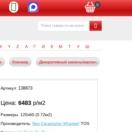
0
X
Y
Z
А
Г
И
К
М
Т
У
Ш
и
Клинкер
Декоративный камень/кирпич
138873
Артикул:
Цена:
6483
р/м2
Размеры: 120х60 (0.72м2)
Производитель:
Rex Ceramiche (Италия)
TOS