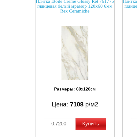
Плитка Etoile Creme Glossy Ret 761775
Плитка
глянцевая белый мрамор 120x60 6мм
глянц
Rex Ceramiche
Размеры:
60
x
120
см
Цена:
7108
р/м2
Купить