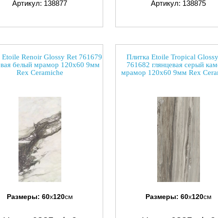
Артикул: 138877
Артикул: 138875
 Etoile Renoir Glossy Ret 761679
Плитка Etoile Tropical Glossy
евая белый мрамор 120x60 9мм
761682 глянцевая серый кам
Rex Ceramiche
мрамор 120x60 9мм Rex Cera
Размеры:
60
x
120
см
Размеры:
60
x
120
см