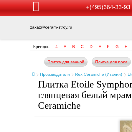
+(495)664-33-93
zakaz@ceram-stroy.ru
Бренды:
4
A
B
C
D
E
F
G
H
Плитка для ванной
Плитка для пола
Производители
Rex Ceramiche (Италия)
Et
Плитка Etoile Symphon
глянцевая белый мра
Ceramiche