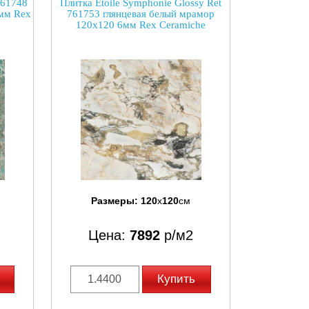
 761748
Плитка Etoile Symphonie Glossy Ret
мм Rex
761753 глянцевая белый мрамор
120x120 6мм Rex Ceramiche
Размеры:
120
x
120
см
Цена:
7892
р/м2
Купить