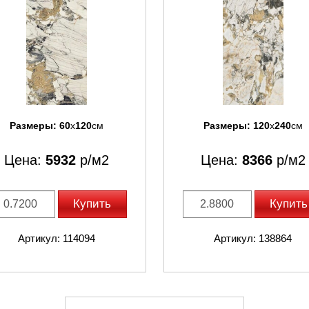
Размеры:
60
x
120
см
Размеры:
120
x
240
см
Цена:
5932
р/м2
Цена:
8366
р/м2
Купить
Купить
Артикул: 114094
Артикул: 138864