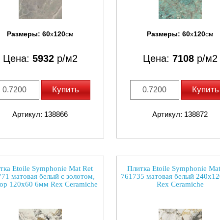
Размеры:
60
x
120
см
Размеры:
60
x
120
см
Цена:
5932
р/м2
Цена:
7108
р/м2
Купить
Купить
Артикул: 138866
Артикул: 138872
тка Etoile Symphonie Mat Ret
Плитка Etoile Symphonie Mat
71 матовая белый с золотом,
761735 матовая белый 240x1
ор 120x60 6мм Rex Ceramiche
Rex Ceramiche