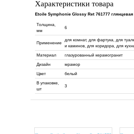
Характеристики товара
Etoile Symphonie Glossy Ret 761777 глянцева
Толщина,
6
мм
для комнат, для фартука, для туал
Применение
и каминов, для коридора, для кухн
Материал
глазурованный керамогранит
Дизайн
мрамор
Цвет
белый
В упаковке,
3
шт