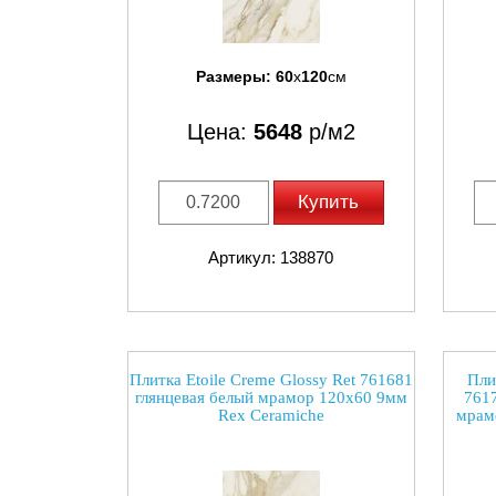
Размеры:
60
x
120
см
Цена:
5648
р/м2
Купить
Артикул: 138870
Плитка Etoile Creme Glossy Ret 761681
Пли
глянцевая белый мрамор 120x60 9мм
7617
Rex Ceramiche
мрам