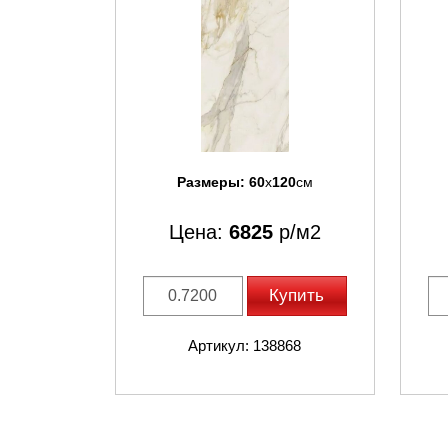
Размеры:
60
x
120
см
Цена:
6825
р/м2
Купить
Артикул: 138868