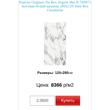
Плитка Origines De Rex Argent Mat R 769971
матовая белый мрамор 280x120 6мм Rex
Ceramiche
Размеры:
120
x
280
см
Цена:
8366
р/м2
Купить