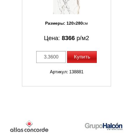
Размеры:
120
x
280
см
Цена:
8366
р/м2
Купить
Артикул: 138881