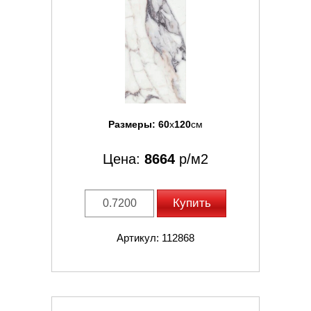
Размеры:
60
x
120
см
Цена:
8664
р/м2
Купить
Артикул: 112868