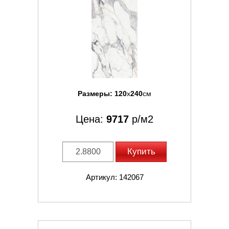
Размеры:
120
x
240
см
Цена:
9717
р/м2
Купить
Артикул: 142067