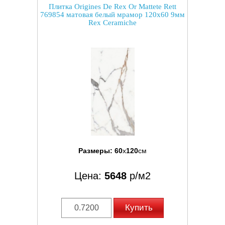
Плитка Origines De Rex Or Mattete Rett
769854 матовая белый мрамор 120x60 9мм
Rex Ceramiche
Размеры:
60
x
120
см
Цена:
5648
р/м2
Купить