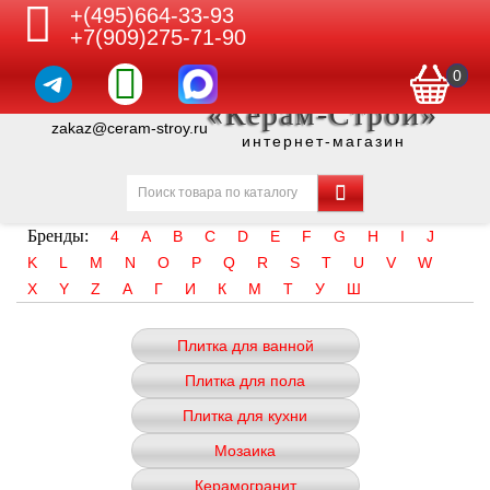
+(495)664-33-93
+7(909)275-71-90
0
«Керам-Строй»
zakaz@ceram-stroy.ru
интернет-магазин
Бренды:
4
A
B
C
D
E
F
G
H
I
J
K
L
M
N
O
P
Q
R
S
T
U
V
W
X
Y
Z
А
Г
И
К
М
Т
У
Ш
Плитка для ванной
Плитка для пола
Плитка для кухни
Мозаика
Керамогранит