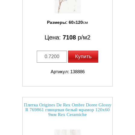
Размеры:
60
x
120
см
Цена:
7108
р/м2
Купить
Артикул: 138886
Плитка Origines De Rex Ombre Doree Glossy
R 769861 глянцевая белый мрамор 120x60
9мм Rex Ceramiche