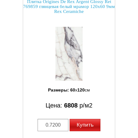
Плитка Origines De Rex Argent Glossy Ret
769859 глянцевая белый мрамор 120x60 9мм
Rex Ceramiche
Размеры:
60
x
120
см
Цена:
6808
р/м2
Купить