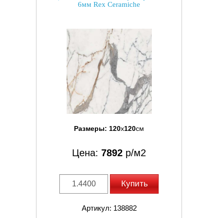
6мм Rex Ceramiche
Размеры:
120
x
120
см
Цена:
7892
р/м2
Купить
Артикул: 138882