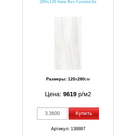
280x120 6мм Rex Ceramiche
Размеры:
120
x
280
см
Цена:
9619
р/м2
Купить
Артикул: 138887