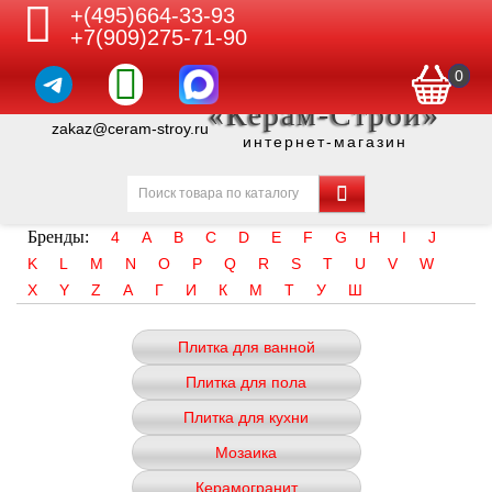
+(495)664-33-93
+7(909)275-71-90
0
«Керам-Строй»
zakaz@ceram-stroy.ru
интернет-магазин
Бренды:
4
A
B
C
D
E
F
G
H
I
J
K
L
M
N
O
P
Q
R
S
T
U
V
W
X
Y
Z
А
Г
И
К
М
Т
У
Ш
Плитка для ванной
Плитка для пола
Плитка для кухни
Мозаика
Керамогранит