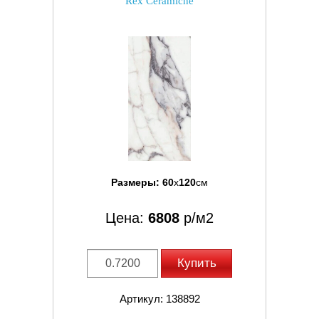
Rex Ceramiche
Размеры:
60
x
120
см
Цена:
6808
р/м2
Купить
Артикул: 138892