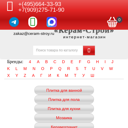
+(495)664-33-93
+7(909)275-71-90
0
«Керам-Строй»
zakaz@ceram-stroy.ru
интернет-магазин
Бренды:
4
A
B
C
D
E
F
G
H
I
J
K
L
M
N
O
P
Q
R
S
T
U
V
W
X
Y
Z
А
Г
И
К
М
Т
У
Ш
Плитка для ванной
Плитка для пола
Плитка для кухни
Мозаика
Керамогранит