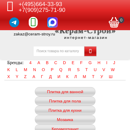
+(495)664-33-93
+7(909)275-71-90
0
«Керам-Строй»
zakaz@ceram-stroy.ru
интернет-магазин
Бренды:
4
A
B
C
D
E
F
G
H
I
J
K
L
M
N
O
P
Q
R
S
T
U
V
W
X
Y
Z
А
Г
Д
И
К
Л
М
Т
У
Ш
Плитка для ванной
Плитка для пола
Плитка для кухни
Мозаика
Керамогранит