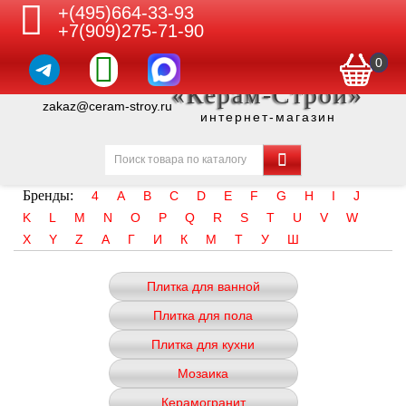
+(495)664-33-93
+7(909)275-71-90
0
«Керам-Строй»
zakaz@ceram-stroy.ru
интернет-магазин
Бренды:
4
A
B
C
D
E
F
G
H
I
J
K
L
M
N
O
P
Q
R
S
T
U
V
W
X
Y
Z
А
Г
И
К
М
Т
У
Ш
Плитка для ванной
Плитка для пола
Плитка для кухни
Мозаика
Керамогранит