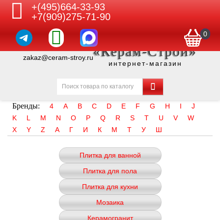
+(495)664-33-93
+7(909)275-71-90
0
«Керам-Строй»
zakaz@ceram-stroy.ru
интернет-магазин
Бренды:
4
A
B
C
D
E
F
G
H
I
J
K
L
M
N
O
P
Q
R
S
T
U
V
W
X
Y
Z
А
Г
И
К
М
Т
У
Ш
Плитка для ванной
Плитка для пола
Плитка для кухни
Мозаика
Керамогранит