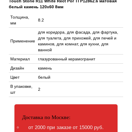
Touch Stone R11 White Rect Por Tl P12862.6 матовая
белый камень 120x60 8мм
Толщина,
8.2
мм
для коридора, для фасада, для фартука,
для туалета, для прихожей, для печей и
Применение
каминов, для комнат, для кухни, для
ванной
Материал
глазурованный керамогранит
Дизайн
камень
Цвет
белый
В упаковке,
2
шт
Доставка по Москве:
от 2000 при заказе от 15000 руб.