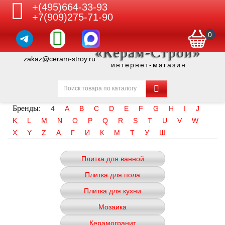
+(495)664-33-93
+7(909)275-71-90
0
«Керам-Строй»
zakaz@ceram-stroy.ru
интернет-магазин
Бренды:
4
A
B
C
D
E
F
G
H
I
J
K
L
M
N
O
P
Q
R
S
T
U
V
W
X
Y
Z
А
Г
И
К
М
Т
У
Ш
Плитка для ванной
Плитка для пола
Плитка для кухни
Мозаика
Керамогранит