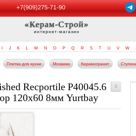
+7(909)275-71-90
«Керам-Строй»
интернет-магазин
I
J
K
L
M
N
O
P
Q
R
S
T
U
V
W
Плитка для кухни
Мозаика
Керамогранит
Ступен
ished Recportile P40045.6
ор 120x60 8мм Yurtbay