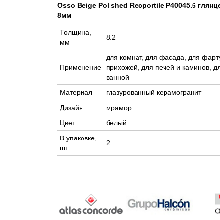
Osso Beige Polished Recportile P40045.6 гля
8мм
Толщина,
8.2
мм
для комнат, для фасада, для фарту
Применение
прихожей, для печей и каминов, дл
ванной
Материал
глазурованный керамогранит
Дизайн
мрамор
Цвет
белый
В упаковке,
2
шт