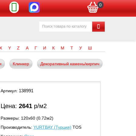
0
X
Y
Z
А
Г
И
К
М
Т
У
Ш
и
Клинкер
Декоративный камень/кирпич
138991
Артикул:
Цена:
2641
р/м2
Размеры: 120х60 (0.72м2)
Производитель:
YURTBAY (Турция)
TOS