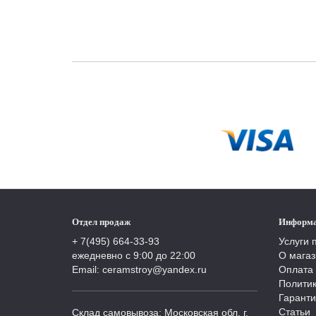
Отдел продаж
Информ
+ 7(495) 664-33-93
Услуги 
ежедневно с 9:00 до 22:00
О магаз
Email: ceramstroy@yandex.ru
Оплата 
Полити
Гаранти
Статьи
Склад самовывоза: Московская обл, г.