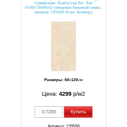
Симфоникс Алабастер Рет Лап
610015000642 глянцевая бежевый оникс,
мрамор 120x60 Атлас Конкорд
Размеры:
60
x
120
см
Цена:
4299
р/м2
Купить
Артикул: 139556