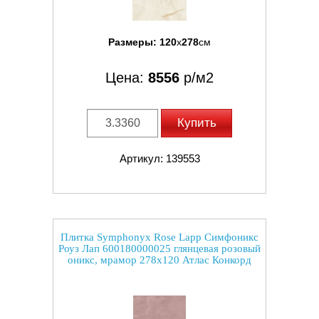
Размеры:
120
x
278
см
Цена:
8556
р/м2
Купить
Артикул: 139553
Плитка Symphonyx Rose Lapp Симфоникс
Роуз Лап 600180000025 глянцевая розовый
оникс, мрамор 278x120 Атлас Конкорд