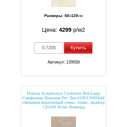
Размеры:
60
x
120
см
Цена:
4299
р/м2
Купить
Артикул: 139558
Плитка Symphonyx Cashmere Rett Lapp
Симфоникс Кашмир Рет Лап 610015000644
глянцевая коричневый оникс, оникс, мрамор
120x60 Атлас Конкорд