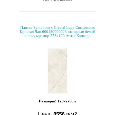
Плитка Symphonyx Crystal Lapp Симфоникс
Кристал Лап 600180000023 глянцевая белый
оникс, мрамор 278x120 Атлас Конкорд
Размеры:
120
x
278
см
Цена:
8556
р/м2