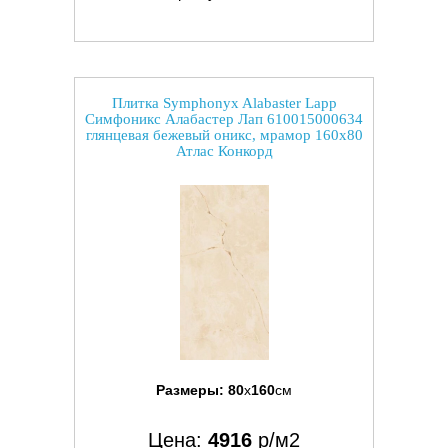
Плитка Symphonyx Alabaster Lapp
Симфоникс Алабастер Лап 610015000634
глянцевая бежевый оникс, мрамор 160x80
Атлас Конкорд
Размеры:
80
x
160
см
Цена:
4916
р/м2