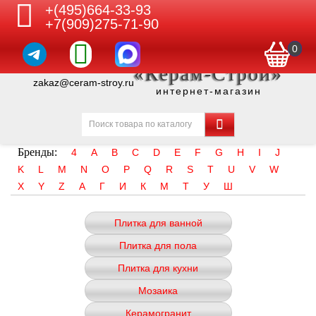
+(495)664-33-93
+7(909)275-71-90
0
«Керам-Строй»
zakaz@ceram-stroy.ru
интернет-магазин
Бренды:
4
A
B
C
D
E
F
G
H
I
J
K
L
M
N
O
P
Q
R
S
T
U
V
W
X
Y
Z
А
Г
И
К
М
Т
У
Ш
Плитка для ванной
Плитка для пола
Плитка для кухни
Мозаика
Керамогранит