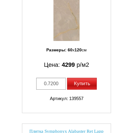
Размеры:
60
x
120
см
Цена:
4299
р/м2
Купить
Артикул: 139557
Плитка Symphonyx Alabaster Ret Lapp