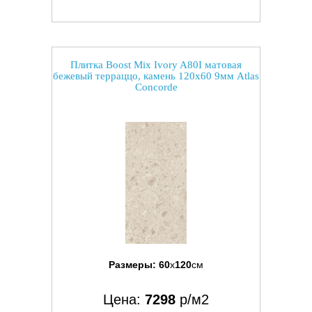
Плитка Boost Mix Ivory A80I матовая
бежевый терраццо, камень 120x60 9мм Atlas
Concorde
Размеры:
60
x
120
см
Цена:
7298
р/м2