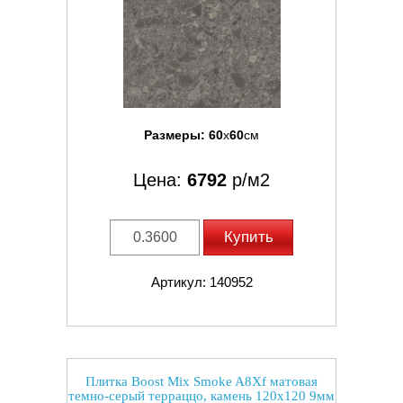
Размеры:
60
x
60
см
Цена:
6792
р/м2
Купить
Артикул: 140952
Плитка Boost Mix Smoke A8Xf матовая
темно-серый терраццо, камень 120x120 9мм