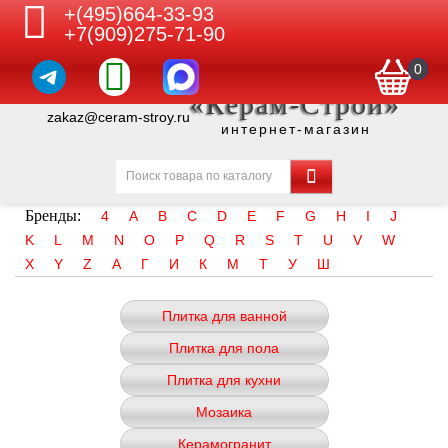
+(495)664-33-93
+7(909)275-71-90
0
«Керам-Строй»
zakaz@ceram-stroy.ru
интернет-магазин
Бренды:
4
A
B
C
D
E
F
G
H
I
J
K
L
M
N
O
P
Q
R
S
T
U
V
W
X
Y
Z
А
Г
И
К
М
Т
У
Ш
Плитка для ванной
Плитка для пола
Плитка для кухни
Мозаика
Керамогранит