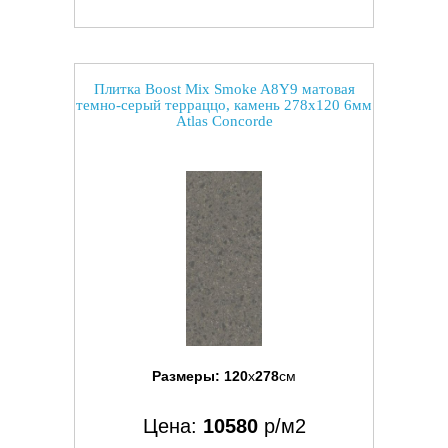
Плитка Boost Mix Smoke A8Y9 матовая
темно-серый терраццо, камень 278x120 6мм
Atlas Concorde
Размеры:
120
x
278
см
Цена:
10580
р/м2