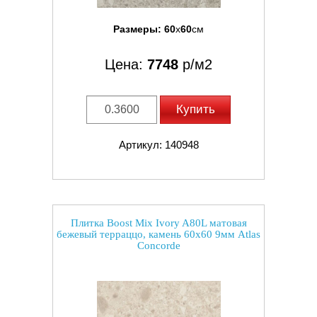
Размеры:
60
x
60
см
Цена:
7748
р/м2
Купить
Артикул: 140948
Плитка Boost Mix Ivory A80L матовая
бежевый терраццо, камень 60x60 9мм Atlas
Concorde