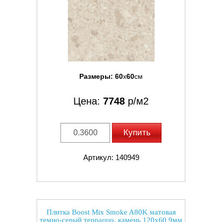
Размеры:
60
x
60
см
Цена:
7748
р/м2
Купить
Артикул: 140949
Плитка Boost Mix Smoke A80K матовая
темно-серый терраццо, камень 120x60 9мм