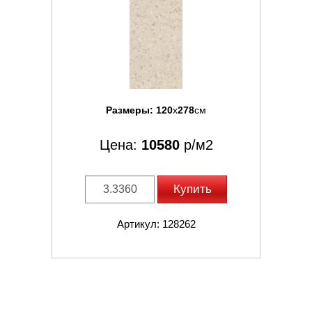
Размеры:
120
x
278
см
Цена:
10580
р/м2
Купить
Артикул: 128262