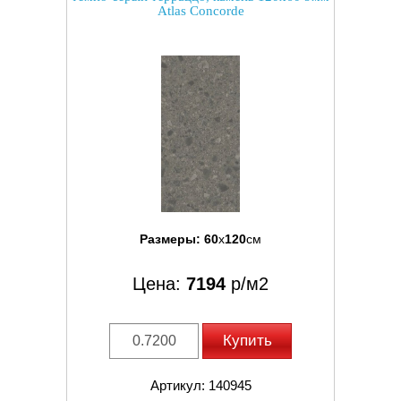
Atlas Concorde
Размеры:
60
x
120
см
Цена:
7194
р/м2
Купить
Артикул: 140945