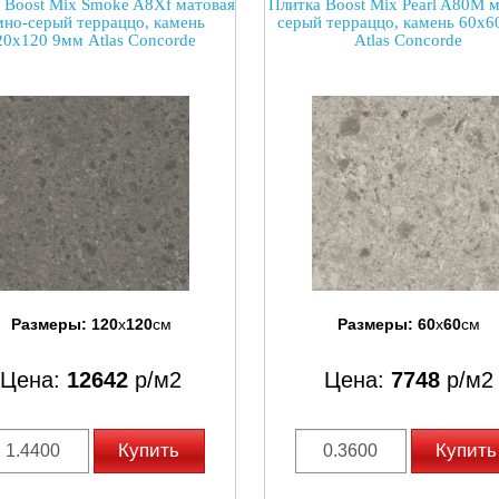
 Boost Mix Smoke A8Xf матовая
Плитка Boost Mix Pearl A80M 
мно-серый терраццо, камень
серый терраццо, камень 60x6
20x120 9мм Atlas Concorde
Atlas Concorde
Размеры:
120
x
120
см
Размеры:
60
x
60
см
Цена:
12642
р/м2
Цена:
7748
р/м2
Купить
Купить