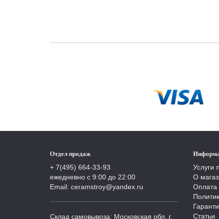
Отдел продаж
Информ
+ 7(495) 664-33-93
Услуги 
ежедневно с 9:00 до 22:00
О магаз
Email: ceramstroy@yandex.ru
Оплата 
Полити
Гаранти
Статьи
Склад самовывоза: Московская обл, г.