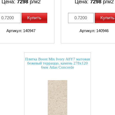
Цена:
7298
р/м2
Цена:
7298
р/м2
Купить
Купить
Артикул: 140947
Артикул: 140946
Плитка Boost Mix Ivory A8Y7 матовая
бежевый терраццо, камень 278x120
6мм Atlas Concorde