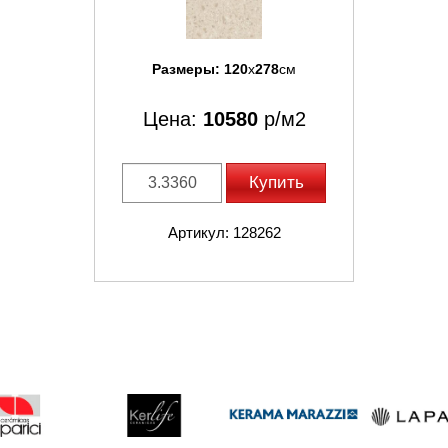
Размеры:
120
x
278
см
Цена:
10580
р/м2
Купить
Артикул: 128262