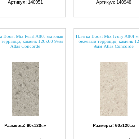
Артикул: 140951
Артикул: 140948
а Boost Mix Pearl A80J матовая
Плитка Boost Mix Ivory A80I м
 терраццо, камень 120x60 9мм
бежевый терраццо, камень 1
Atlas Concorde
9мм Atlas Concorde
Размеры:
60
x
120
см
Размеры:
60
x
120
см