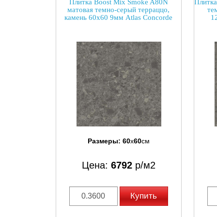
Плитка Boost Mix Smoke A80N
Плитка
матовая темно-серый терраццо,
те
камень 60x60 9мм Atlas Concorde
1
Размеры:
60
x
60
см
Цена:
6792
р/м2
Купить