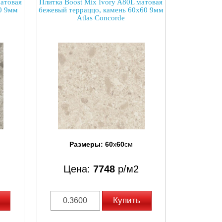
матовая
Плитка Boost Mix Ivory A80L матовая
0 9мм
бежевый терраццо, камень 60x60 9мм
Atlas Concorde
Размеры:
60
x
60
см
Цена:
7748
р/м2
Купить