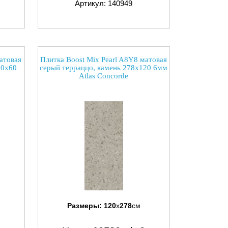
Артикул: 140949
атовая
Плитка Boost Mix Pearl A8Y8 матовая
20x60
серый терраццо, камень 278x120 6мм
Atlas Concorde
Размеры:
120
x
278
см