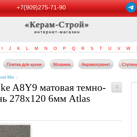
+7(909)275-71-90
«Керам-Строй»
интернет-магазин
I
J
K
L
M
N
O
P
Q
R
S
T
U
V
W
Плитка для кухни
Мозаика
Керамогранит
Ступен
ost Mix
ke A8Y9 матовая темно-
нь 278x120 6мм Atlas