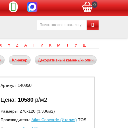
0
X
Y
Z
А
Г
И
К
М
Т
У
Ш
и
Клинкер
Декоративный камень/кирпич
140950
Артикул:
Цена:
10580
р/м2
Размеры: 278х120 (3.336м2)
Производитель:
Atlas Concorde (Италия)
TOS