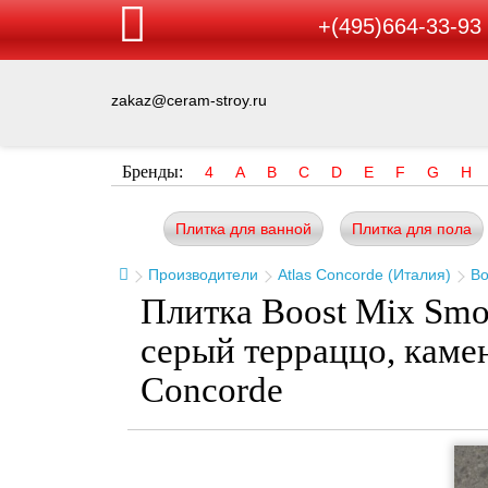
+(495)664-33-93
zakaz@ceram-stroy.ru
Бренды:
4
A
B
C
D
E
F
G
H
Плитка для ванной
Плитка для пола
Производители
Atlas Concorde (Италия)
Bo
Плитка Boost Mix Smo
серый терраццо, каме
Concorde