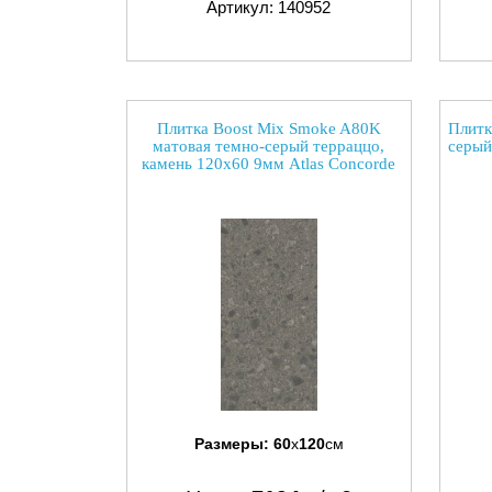
Артикул: 140952
Плитка Boost Mix Smoke A80K
Плитк
матовая темно-серый терраццо,
серый
камень 120x60 9мм Atlas Concorde
Размеры:
60
x
120
см