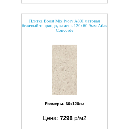
Плитка Boost Mix Ivory A80I матовая
бежевый терраццо, камень 120x60 9мм Atlas
Concorde
Размеры:
60
x
120
см
Цена:
7298
р/м2