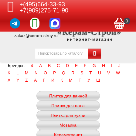
+(495)664-33-93
+7(909)275-71-90
0
«Керам-Строй»
zakaz@ceram-stroy.ru
интернет-магазин
Бренды:
4
A
B
C
D
E
F
G
H
I
J
K
L
M
N
O
P
Q
R
S
T
U
V
W
X
Y
Z
А
Г
И
К
М
Т
У
Ш
Плитка для ванной
Плитка для пола
Плитка для кухни
Мозаика
Керамогранит