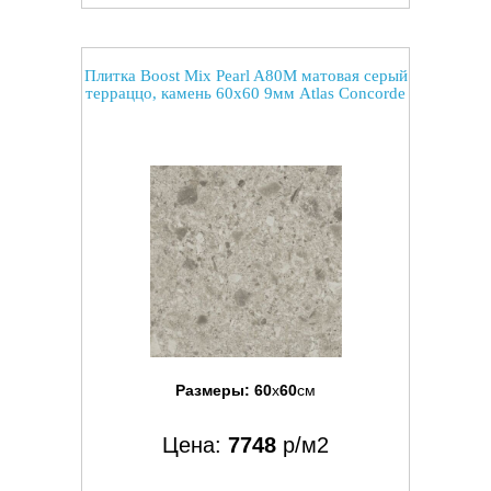
Плитка Boost Mix Pearl A80M матовая серый
терраццо, камень 60x60 9мм Atlas Concorde
Размеры:
60
x
60
см
Цена:
7748
р/м2