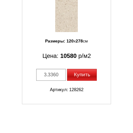
Размеры:
120
x
278
см
Цена:
10580
р/м2
Купить
Артикул: 128262