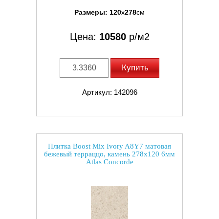
Размеры:
120
x
278
см
Цена:
10580
р/м2
Купить
Артикул: 142096
Плитка Boost Mix Ivory A8Y7 матовая
бежевый терраццо, камень 278x120 6мм
Atlas Concorde