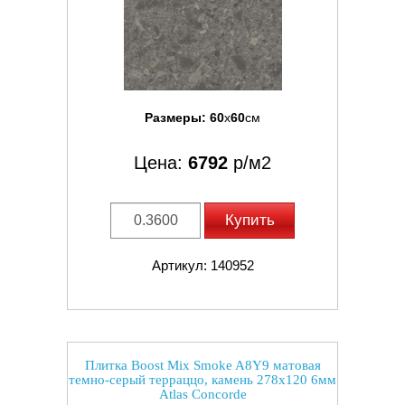
Размеры:
60
x
60
см
Цена:
6792
р/м2
Купить
Артикул: 140952
Плитка Boost Mix Smoke A8Y9 матовая
темно-серый терраццо, камень 278x120 6мм
Atlas Concorde