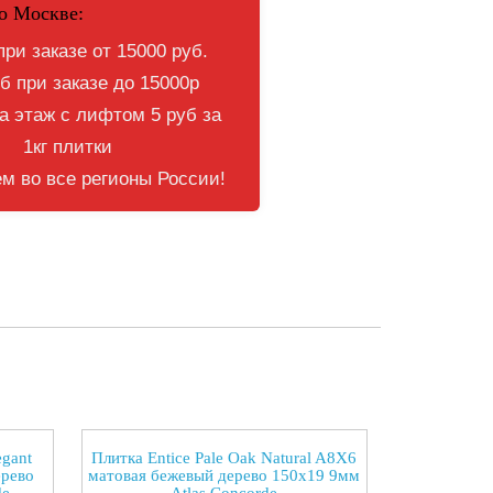
о Москве:
при заказе от 15000 руб.
б при заказе до 15000р
 этаж с лифтом 5 руб за
1кг плитки
м во все регионы России!
egant
Плитка Entice Pale Oak Natural A8X6
ерево
матовая бежевый дерево 150x19 9мм