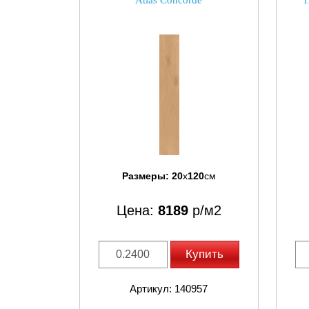
Atlas Concorde
1
Размеры:
20
x
120
см
Цена:
8189
р/м2
Купить
Артикул: 140957