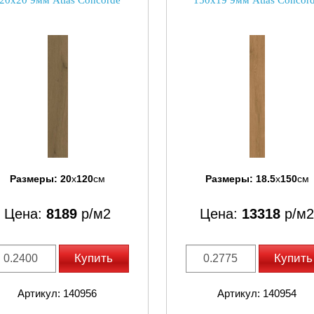
20x20 9мм Atlas Concorde
150x19 9мм Atlas Concor
Размеры:
20
x
120
см
Размеры:
18.5
x
150
см
Цена:
8189
р/м2
Цена:
13318
р/м2
Купить
Купить
Артикул: 140956
Артикул: 140954