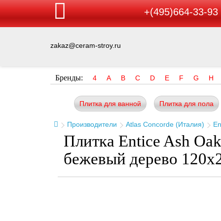
+(495)664-33-93
zakaz@ceram-stroy.ru
Бренды:
4
A
B
C
D
E
F
G
H
Плитка для ванной
Плитка для пола
Производители
Atlas Concorde (Италия)
En
Плитка Entice Ash Oak
бежевый дерево 120x2