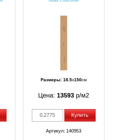
de
Atlas Concorde
Размеры:
18.5
x
150
см
Цена:
13593
р/м2
Купить
Артикул: 140953