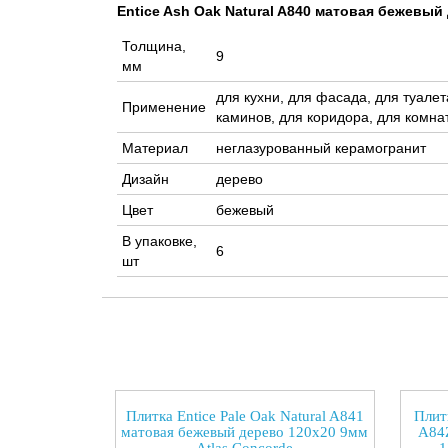
Entice Ash Oak Natural A840 матовая бежевый
Толщина,
9
мм
для кухни, для фасада, для туалет
Применение
каминов, для коридора, для комнат
Материал
неглазурованный керамогранит
Дизайн
дерево
Цвет
бежевый
В упаковке,
6
шт
Плитка Entice Pale Oak Natural A841
Плит
матовая бежевый дерево 120x20 9мм
A84Z