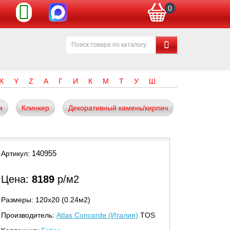
0
X
Y
Z
А
Г
И
К
М
Т
У
Ш
и
Клинкер
Декоративный камень/кирпич
140955
Артикул:
Цена:
8189
р/м2
Размеры: 120х20 (0.24м2)
Производитель:
Atlas Concorde (Италия)
TOS