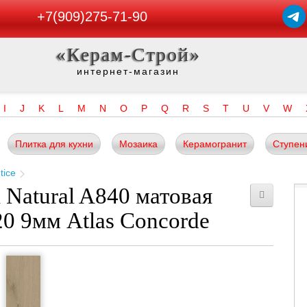
+7(909)275-71-90
«Керам-Строй»
интернет-магазин
I
J
K
L
M
N
O
P
Q
R
S
T
U
V
W
Плитка для кухни
Мозаика
Керамогранит
Ступен
tice
 Natural A840 матовая
0 9мм Atlas Concorde