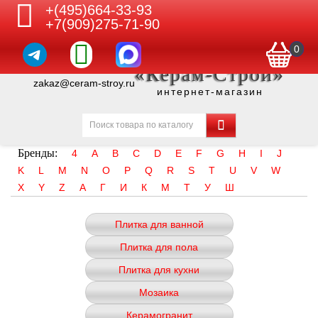
+(495)664-33-93
+7(909)275-71-90
0
«Керам-Строй»
zakaz@ceram-stroy.ru
интернет-магазин
Бренды:
4
A
B
C
D
E
F
G
H
I
J
K
L
M
N
O
P
Q
R
S
T
U
V
W
X
Y
Z
А
Г
И
К
М
Т
У
Ш
Плитка для ванной
Плитка для пола
Плитка для кухни
Мозаика
Керамогранит