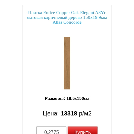
Плитка Entice Copper Oak Elegant A8Yc
матовая коричневый дерево 150x19 9мм
Atlas Concorde
Размеры:
18.5
x
150
см
Цена:
13318
р/м2
Купить