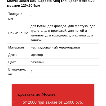
Marvel Desert Soul Lappato Afxq глянцевая бежевый
мрамор 120x60 9мм
Толщина,
9
мм
для кухни, для фасада, для фартука, для
туалета, для прихожей, для печей и
Применение
каминов, для коридора, для комнат, для
ванной
Материал
неглазурованный керамогранит
Дизайн
мрамор
Цвет
бежевый
В упаковке,
2
шт
Доставка по Москве:
от 2000 при заказе от 15000 руб.