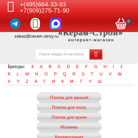
+(495)664-33-93
+7(909)275-71-90
0
«Керам-Строй»
zakaz@ceram-stroy.ru
интернет-магазин
Бренды:
4
A
B
C
D
E
F
G
H
I
J
K
L
M
N
O
P
Q
R
S
T
U
V
W
X
Y
Z
А
Г
И
К
М
Т
У
Ш
Плитка для ванной
Плитка для пола
Плитка для кухни
Мозаика
Керамогранит