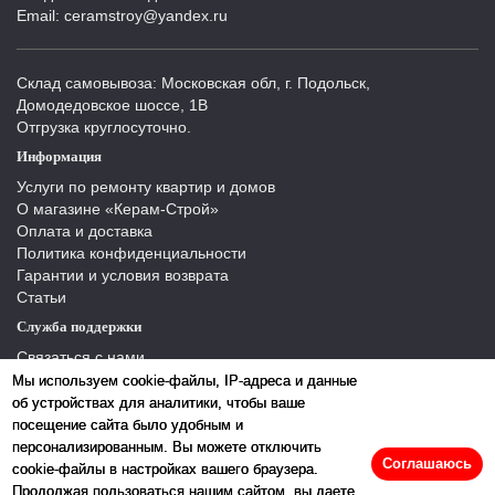
Email: ceramstroy@yandex.ru
Склад самовывоза: Московская обл, г. Подольск,
Домодедовское шоссе, 1В
Отгрузка круглосуточно.
Информация
Услуги по ремонту квартир и домов
О магазине «Керам-Строй»
Оплата и доставка
Политика конфиденциальности
Гарантии и условия возврата
Статьи
Служба поддержки
Связаться с нами
Отзывы
Мы используем cookie-файлы, IP-адреса и данные
Производители
об устройствах для аналитики, чтобы ваше
Карта сайта
посещение сайта было удобным и
персонализированным. Вы можете отключить
Соглашаюсь
cookie-файлы в настройках вашего браузера.
Продолжая пользоваться нашим сайтом, вы даете