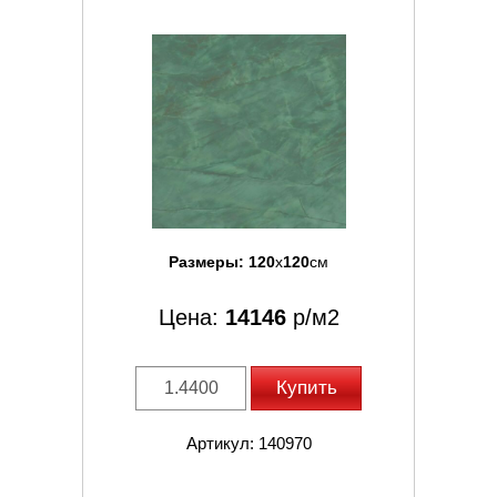
Размеры:
120
x
120
см
Цена:
14146
р/м2
Купить
Артикул: 140970