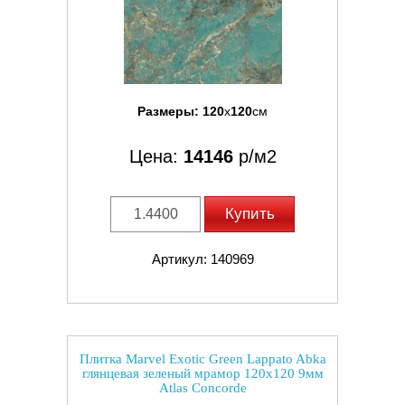
Размеры:
120
x
120
см
Цена:
14146
р/м2
Купить
Артикул: 140969
Плитка Marvel Exotic Green Lappato Abka
глянцевая зеленый мрамор 120x120 9мм
Atlas Concorde