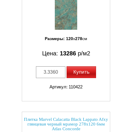
Размеры:
120
x
278
см
Цена:
13286
р/м2
Купить
Артикул: 110422
Плитка Marvel Calacatta Black Lappato Afxy
глянцевая черный мрамор 278x120 6мм
Atlas Concorde