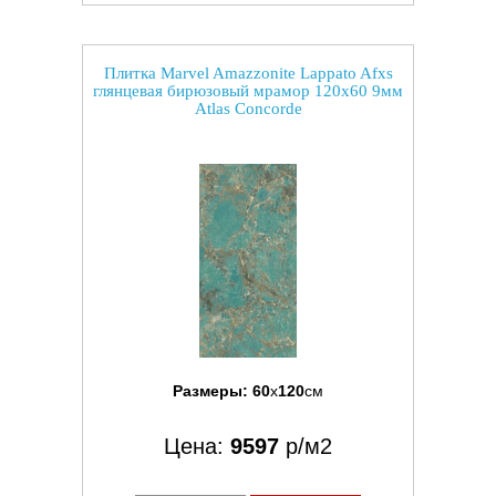
Плитка Marvel Amazzonite Lappato Afxs
глянцевая бирюзовый мрамор 120x60 9мм
Atlas Concorde
Размеры:
60
x
120
см
Цена:
9597
р/м2