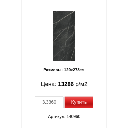
Размеры:
120
x
278
см
Цена:
13286
р/м2
Купить
Артикул: 140960