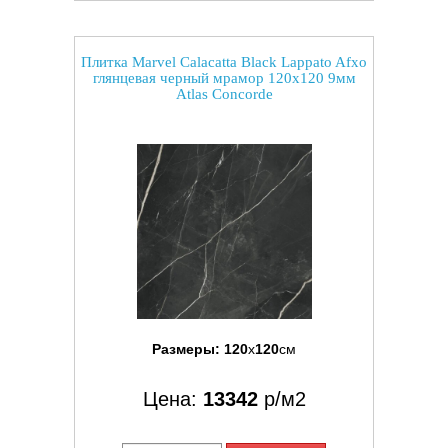
Плитка Marvel Calacatta Black Lappato Afxo
глянцевая черный мрамор 120x120 9мм
Atlas Concorde
Размеры:
120
x
120
см
Цена:
13342
р/м2