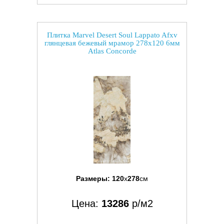
Плитка Marvel Desert Soul Lappato Afxv
глянцевая бежевый мрамор 278x120 6мм
Atlas Concorde
Размеры:
120
x
278
см
Цена:
13286
р/м2