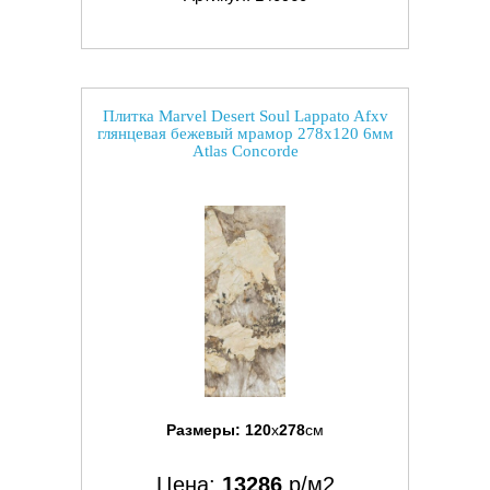
Плитка Marvel Desert Soul Lappato Afxv
глянцевая бежевый мрамор 278x120 6мм
Atlas Concorde
Размеры:
120
x
278
см
Цена:
13286
р/м2