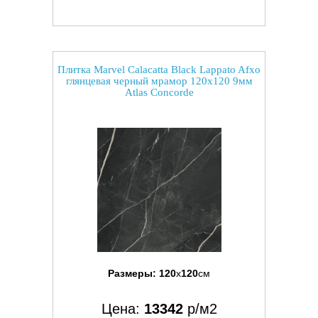
Плитка Marvel Calacatta Black Lappato Afxo
глянцевая черный мрамор 120x120 9мм
Atlas Concorde
Размеры:
120
x
120
см
Цена:
13342
р/м2