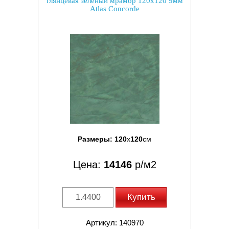
глянцевая зеленый мрамор 120x120 9мм
Atlas Concorde
Размеры:
120
x
120
см
Цена:
14146
р/м2
Купить
Артикул: 140970