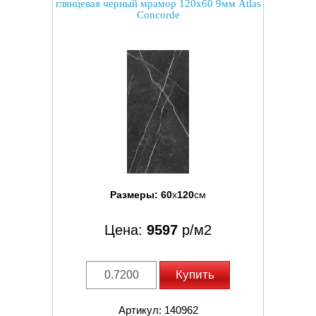
глянцевая черный мрамор 120x60 9мм Atlas
Concorde
Размеры:
60
x
120
см
Цена:
9597
р/м2
Купить
Артикул: 140962