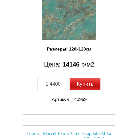
Размеры:
120
x
120
см
Цена:
14146
р/м2
Купить
Артикул: 140969
Плитка Marvel Exotic Green Lappato Abka