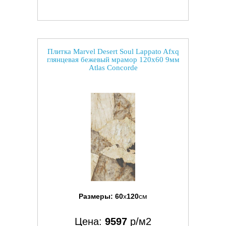
Плитка Marvel Desert Soul Lappato Afxq
глянцевая бежевый мрамор 120x60 9мм
Atlas Concorde
Размеры:
60
x
120
см
Цена:
9597
р/м2