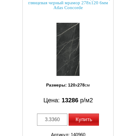
глянцевая черный мрамор 278x120 6мм
Atlas Concorde
Размеры:
120
x
278
см
Цена:
13286
р/м2
Купить
Артикул: 140960