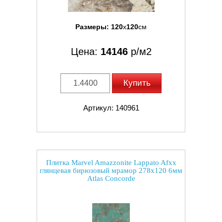
Размеры:
120
x
120
см
Цена:
14146
р/м2
Купить
Артикул: 140961
Плитка Marvel Amazzonite Lappato Afxx
глянцевая бирюзовый мрамор 278x120 6мм
Atlas Concorde