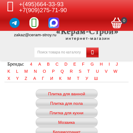
+(495)664-33-93
+7(909)275-71-90
0
«Керам-Строй»
zakaz@ceram-stroy.ru
интернет-магазин
Бренды:
4
A
B
C
D
E
F
G
H
I
J
K
L
M
N
O
P
Q
R
S
T
U
V
W
X
Y
Z
А
Г
И
К
М
Т
У
Ш
Плитка для ванной
Плитка для пола
Плитка для кухни
Мозаика
Керамогранит