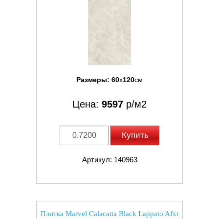
Размеры:
60
x
120
см
Цена:
9597
р/м2
Купить
Артикул: 140963
Плитка Marvel Calacatta Black Lappato Afxt