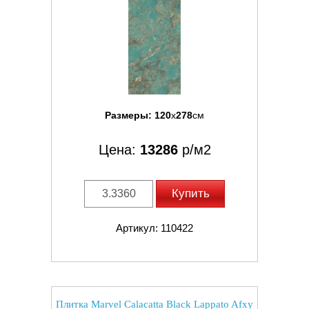
Размеры:
120
x
278
см
Цена:
13286
р/м2
Купить
Артикул: 110422
Плитка Marvel Calacatta Black Lappato Afxy