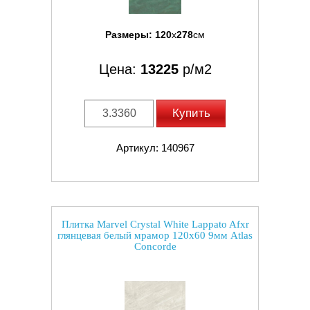
Размеры:
120
x
278
см
Цена:
13225
р/м2
Купить
Артикул: 140967
Плитка Marvel Crystal White Lappato Afxr
глянцевая белый мрамор 120x60 9мм Atlas
Concorde