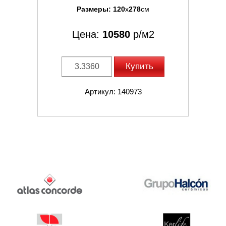
Размеры:
120
x
278
см
Цена:
10580
р/м2
Купить
Артикул: 140973