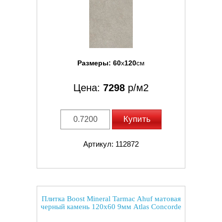
Размеры:
60
x
120
см
Цена:
7298
р/м2
Купить
Артикул: 112872
Плитка Boost Mineral Tarmac Ahuf матовая
черный камень 120x60 9мм Atlas Concorde