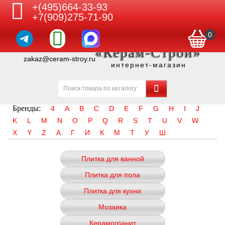
+(495)664-33-93
+7(909)275-71-90
0
«Керам-Строй»
zakaz@ceram-stroy.ru
интернет-магазин
Бренды:
4
A
B
C
D
E
F
G
H
I
J
K
L
M
N
O
P
Q
R
S
T
U
V
W
X
Y
Z
А
Г
И
К
М
Т
У
Ш
Плитка для ванной
Плитка для пола
Плитка для кухни
Мозаика
Керамогранит