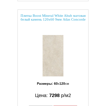
Плитка Boost Mineral White Ahub матовая
белый камень 120x60 9мм Atlas Concorde
Размеры:
60
x
120
см
Цена:
7298
р/м2