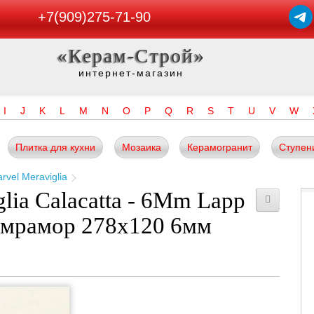
+7(909)275-71-90
«Керам-Строй»
интернет-магазин
I
J
K
L
M
N
O
P
Q
R
S
T
U
V
W
Плитка для кухни
Мозаика
Керамогранит
Ступен
rvel Meraviglia
lia Calacatta - 6Mm Lapp
 мрамор 278x120 6мм