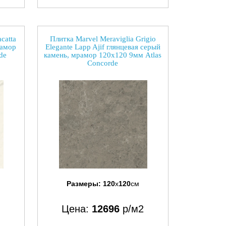
catta
Плитка Marvel Meraviglia Grigio
рамор
Elegante Lapp Ajif глянцевая серый
de
камень, мрамор 120x120 9мм Atlas
Concorde
Размеры:
120
x
120
см
Цена:
12696
р/м2