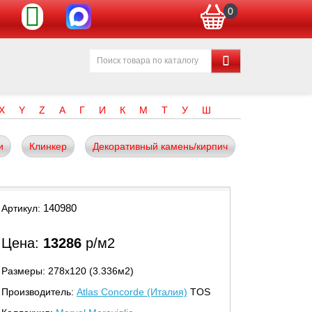
0
X
Y
Z
А
Г
И
К
М
Т
У
Ш
и
Клинкер
Декоративный камень/кирпич
140980
Артикул:
Цена:
13286
р/м2
Размеры: 278х120 (3.336м2)
Производитель:
Atlas Concorde (Италия)
TOS