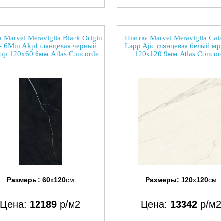
 Marvel Meraviglia Black Origin
Плитка Marvel Meraviglia Cala
- 6Mm Akpf глянцевая черный
Lapp Ajic глянцевая белый м
ор 120x60 6мм Atlas Concorde
120x120 9мм Atlas Concor
Размеры:
60
x
120
см
Размеры:
120
x
120
см
Цена:
12189
р/м2
Цена:
13342
р/м2