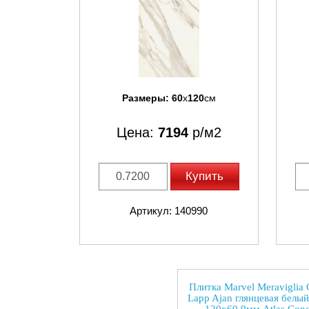
Размеры:
60
x
120
см
Цена:
7194
р/м2
Купить
Артикул: 140990
Плитка Marvel Meraviglia C
Lapp Ajan глянцевая белы