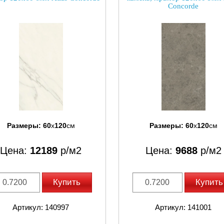
Concorde
Размеры:
60
x
120
см
Размеры:
60
x
120
см
Цена:
12189
р/м2
Цена:
9688
р/м2
Купить
Купить
Артикул: 140997
Артикул: 141001