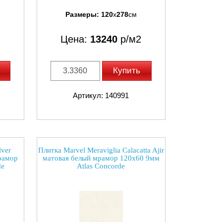
Размеры:
120
x
278
см
Цена:
13240
р/м2
Купить
Артикул: 140991
lver
Плитка Marvel Meraviglia Calacatta Ajir
мрамор
матовая белый мрамор 120x60 9мм
de
Atlas Concorde