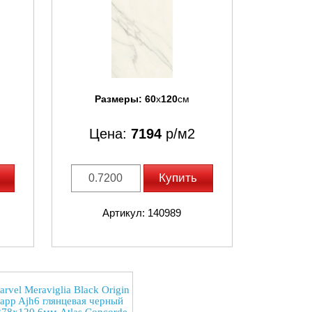
Размеры:
60
x
120
см
Цена:
7194
р/м2
Купить
Артикул: 140989
rvel Meraviglia Black Origin
app Ajh6 глянцевая черный