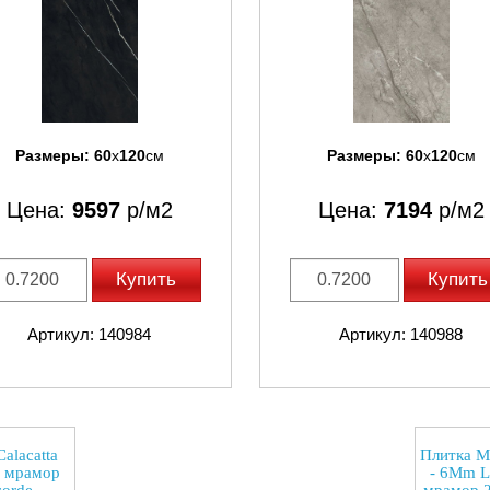
Размеры:
60
x
120
см
Размеры:
60
x
120
см
Цена:
9597
р/м2
Цена:
7194
р/м2
Купить
Купить
Артикул: 140984
Артикул: 140988
alacatta
Плитка Ma
й мрамор
- 6Mm L