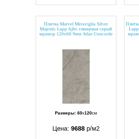
Плитка Marvel Meraviglia Silver
Плитка
Majestic Lapp Ajhv глянцевая серый
Lapp
мрамор 120x60 9мм Atlas Concorde
мрам
Размеры:
60
x
120
см
Цена:
9688
р/м2