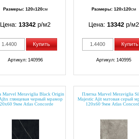
Размеры:
120
x
120
см
Размеры:
120
x
120
см
Цена:
13342
р/м2
Цена:
13342
р/м2
Купить
Купить
Артикул: 140996
Артикул: 140995
 Marvel Meraviglia Black Origin
Плитка Marvel Meraviglia Si
Ajhx глянцевая черный мрамор
Majestic Ajit матовая серый 
20x60 9мм Atlas Concorde
120x60 9мм Atlas Concor