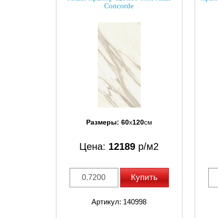
Concorde
Размеры:
60
x
120
см
Цена:
12189
р/м2
Купить
Артикул: 140998