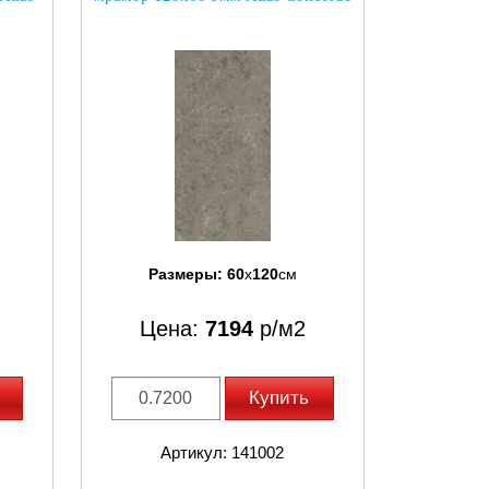
Размеры:
60
x
120
см
Цена:
7194
р/м2
Купить
Артикул: 141002