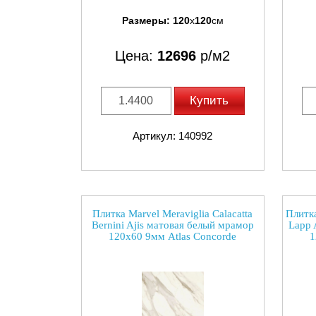
Размеры:
120
x
120
см
Цена:
12696
р/м2
Купить
Артикул: 140992
Плитка Marvel Meraviglia Calacatta
Плитка
Bernini Ajis матовая белый мрамор
Lapp 
120x60 9мм Atlas Concorde
1