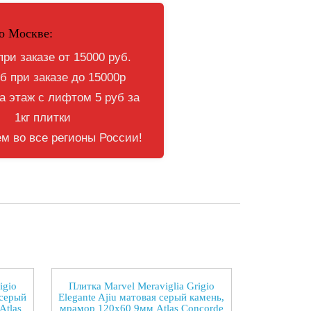
о Москве:
при заказе от 15000 руб.
б при заказе до 15000р
 этаж с лифтом 5 руб за
1кг плитки
м во все регионы России!
igio
Плитка Marvel Meraviglia Grigio
 серый
Elegante Ajiu матовая серый камень,
Atlas
мрамор 120x60 9мм Atlas Concorde