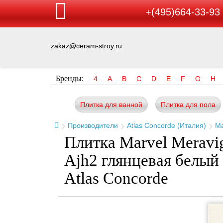
+(495)664-33-93
zakaz@ceram-stroy.ru
Бренды:
4
A
B
C
D
E
F
G
H
Плитка для ванной
Плитка для пола
Производители
Atlas Concorde (Италия)
Ma
Плитка Marvel Meravig
Ajh2 глянцевая белый
Atlas Concorde