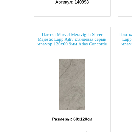
Артикул: 140998
Плитка Marvel Meraviglia Silver
Плитка
Majestic Lapp Ajhv глянцевая серый
Lapp
мрамор 120x60 9мм Atlas Concorde
мрам
Размеры:
60
x
120
см