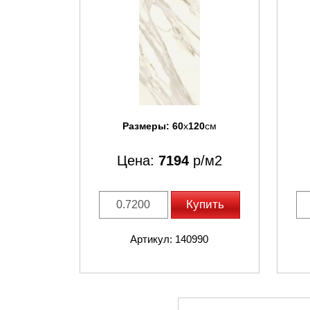
Размеры:
60
x
120
см
Цена:
7194
р/м2
Купить
Артикул: 140990