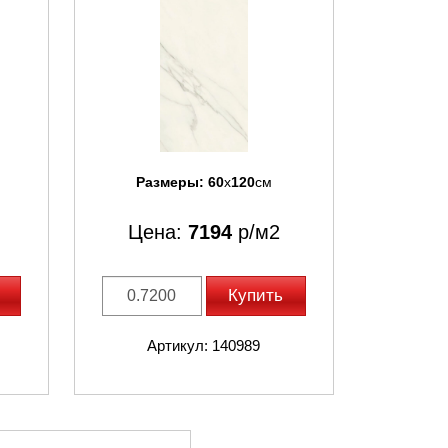
Размеры:
60
x
120
см
Цена:
7194
р/м2
Купить
Артикул: 140989