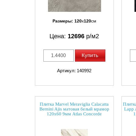
Размеры:
120
x
120
см
Цена:
12696
р/м2
Купить
Артикул: 140992
Плитка Marvel Meraviglia Calacatta
Плитка
Bernini Ajis матовая белый мрамор
Lapp 
120x60 9мм Atlas Concorde
1