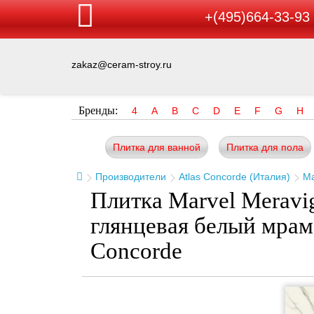
+(495)664-33-93
zakaz@ceram-stroy.ru
Бренды:
4
A
B
C
D
E
F
G
H
Плитка для ванной
Плитка для пола
Производители
Atlas Concorde (Италия)
Ma
Плитка Marvel Meravig
глянцевая белый мрам
Concorde