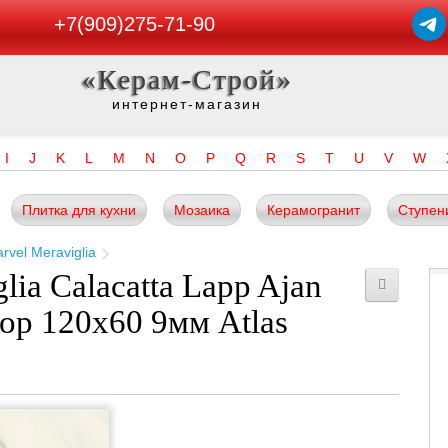
+7(909)275-71-90
«Керам-Строй»
интернет-магазин
I
J
K
L
M
N
O
P
Q
R
S
T
U
V
W
Плитка для кухни
Мозаика
Керамогранит
Ступен
rvel Meraviglia
lia Calacatta Lapp Ajan
ор 120x60 9мм Atlas