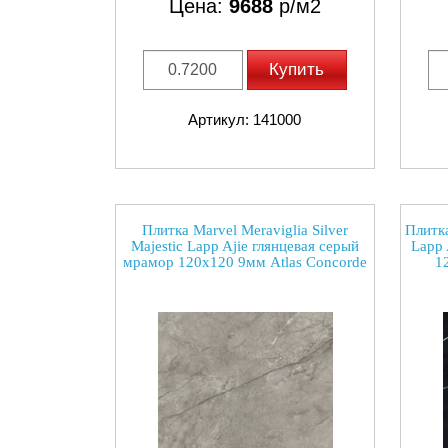
Цена:
9688
р/м2
Купить
Артикул: 141000
Плитка Marvel Meraviglia Silver
Плитка
Majestic Lapp Ajie глянцевая серый
Lapp 
мрамор 120x120 9мм Atlas Concorde
1