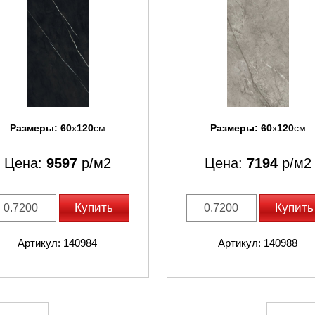
Размеры:
60
x
120
см
Размеры:
60
x
120
см
Цена:
9597
р/м2
Цена:
7194
р/м2
Купить
Купить
Артикул: 140984
Артикул: 140988