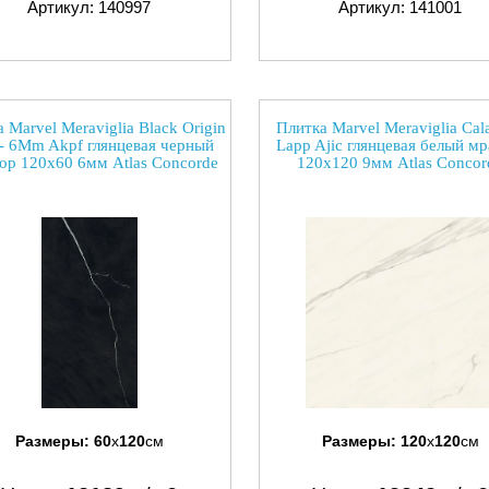
Артикул: 140997
Артикул: 141001
 Marvel Meraviglia Black Origin
Плитка Marvel Meraviglia Cala
- 6Mm Akpf глянцевая черный
Lapp Ajic глянцевая белый м
ор 120x60 6мм Atlas Concorde
120x120 9мм Atlas Concor
Размеры:
60
x
120
см
Размеры:
120
x
120
см