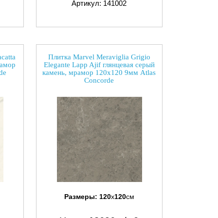
Артикул: 141002
catta
Плитка Marvel Meraviglia Grigio
рамор
Elegante Lapp Ajif глянцевая серый
de
камень, мрамор 120x120 9мм Atlas
Concorde
Размеры:
120
x
120
см