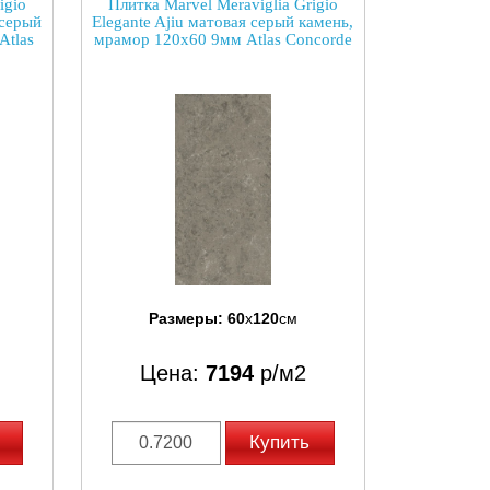
igio
Плитка Marvel Meraviglia Grigio
 серый
Elegante Ajiu матовая серый камень,
Atlas
мрамор 120x60 9мм Atlas Concorde
Размеры:
60
x
120
см
Цена:
7194
р/м2
Купить