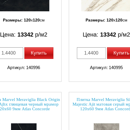
Размеры:
120
x
120
см
Размеры:
120
x
120
см
Цена:
13342
р/м2
Цена:
13342
р/м2
Купить
Купить
Артикул: 140996
Артикул: 140995
 Marvel Meraviglia Black Origin
Плитка Marvel Meraviglia Si
Ajhx глянцевая черный мрамор
Majestic Ajit матовая серый 
20x60 9мм Atlas Concorde
120x60 9мм Atlas Concor