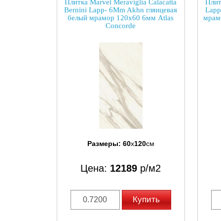
Плитка Marvel Meraviglia Calacatta
Плит
Bernini Lapp- 6Mm Akhn глянцевая
Lapp
белый мрамор 120x60 6мм Atlas
мрам
Concorde
Размеры:
60
x
120
см
Цена:
12189
р/м2
Купить