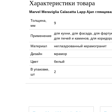
Характеристики товара
Marvel Meraviglia Calacatta Lapp Ajan глянце
Толщина,
9
мм
для кухни, для фасада, для фартук
Применение
для печей и каминов, для коридора
Материал
неглазурованный керамогранит
Дизайн
мрамор
Цвет
белый
В упаковке,
2
шт