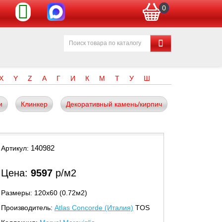
0
X
Y
Z
А
Г
И
К
М
Т
У
Ш
и
Клинкер
Декоративный камень/кирпич
140982
Артикул:
Цена:
9597
р/м2
Размеры: 120х60 (0.72м2)
Производитель:
Atlas Concorde (Италия)
TOS