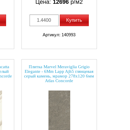
Цена:
12696
р/м2
Купить
Артикул: 140993
catta
Плитка Marvel Meraviglia Grigio
белый
Elegante - 6Mm Lapp Ajh5 глянцевая
ncorde
серый камень, мрамор 278x120 6мм
Atlas Concorde