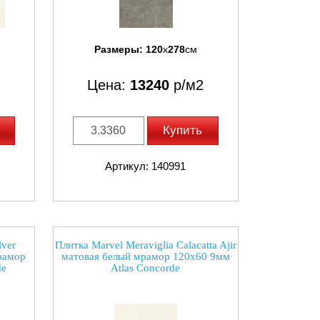
Размеры:
120
x
278
см
Цена:
13240
р/м2
Купить
Артикул: 140991
lver
Плитка Marvel Meraviglia Calacatta Ajir
мрамор
матовая белый мрамор 120x60 9мм
de
Atlas Concorde