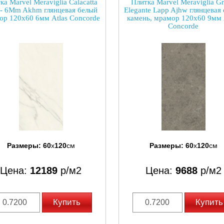
ка Marvel Meraviglia Calacatta
Плитка Marvel Meraviglia Gr
- 6Mm Akhm глянцевая белый
Elegante Lapp Ajhw глянцевая
ор 120x60 6мм Atlas Concorde
камень, мрамор 120x60 9мм 
Concorde
Размеры:
60
x
120
см
Размеры:
60
x
120
см
Цена:
12189
р/м2
Цена:
9688
р/м2
Купить
Купить