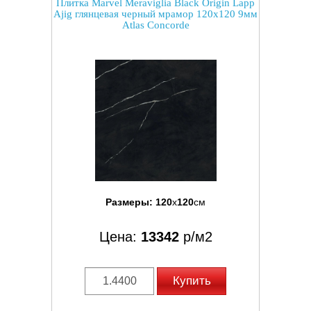
Плитка Marvel Meraviglia Black Origin Lapp
Ajig глянцевая черный мрамор 120x120 9мм
Atlas Concorde
Размеры:
120
x
120
см
Цена:
13342
р/м2
Купить