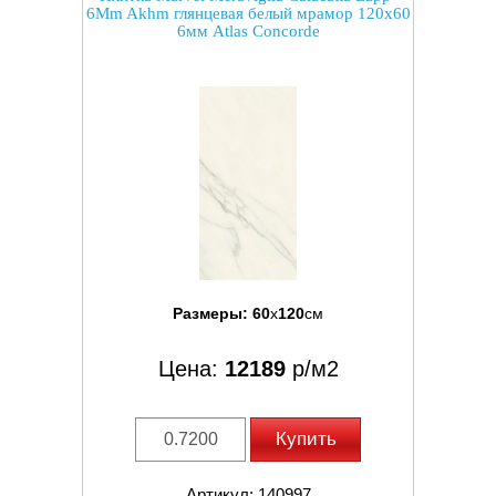
6Mm Akhm глянцевая белый мрамор 120x60
6мм Atlas Concorde
Размеры:
60
x
120
см
Цена:
12189
р/м2
Купить
Артикул: 140997