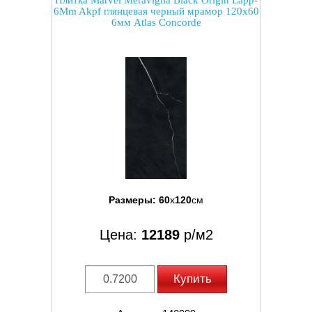
Плитка Marvel Meraviglia Black Origin Lapp-
6Mm Akpf глянцевая черный мрамор 120x60
6мм Atlas Concorde
Размеры:
60
x
120
см
Цена:
12189
р/м2
Купить