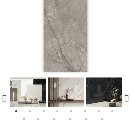
1
2
3
4
5
6
7
8
9
10
11
12
13
14