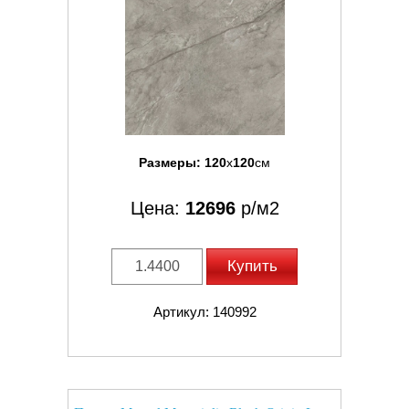
Размеры:
120
x
120
см
Цена:
12696
р/м2
Купить
Артикул: 140992