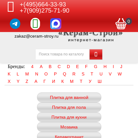
+(495)664-33-93
+7(909)275-71-90
0
«Керам-Строй»
zakaz@ceram-stroy.ru
интернет-магазин
Бренды:
4
A
B
C
D
E
F
G
H
I
J
K
L
M
N
O
P
Q
R
S
T
U
V
W
X
Y
Z
А
Г
И
К
М
Т
У
Ш
Плитка для ванной
Плитка для пола
Плитка для кухни
Мозаика
Керамогранит