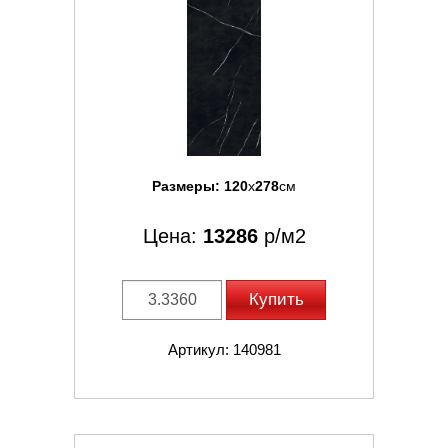
Размеры:
120
x
278
см
Цена:
13286
р/м2
Купить
Артикул: 140981