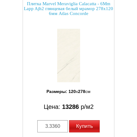
Плитка Marvel Meraviglia Calacatta - 6Mm
Lapp Ajh2 глянцевая белый мрамор 278x120
6мм Atlas Concorde
Размеры:
120
x
278
см
Цена:
13286
р/м2
Купить