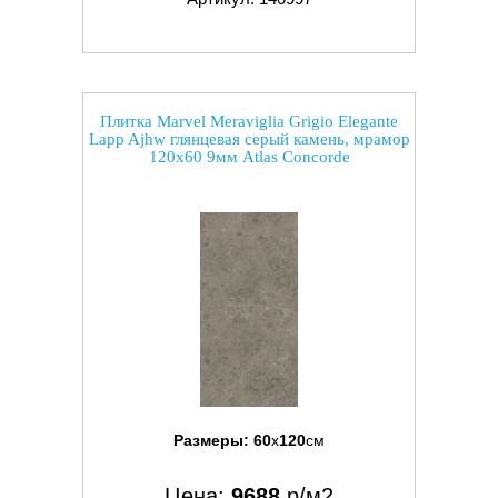
Плитка Marvel Meraviglia Grigio Elegante
Lapp Ajhw глянцевая серый камень, мрамор
120x60 9мм Atlas Concorde
Размеры:
60
x
120
см
Цена:
9688
р/м2