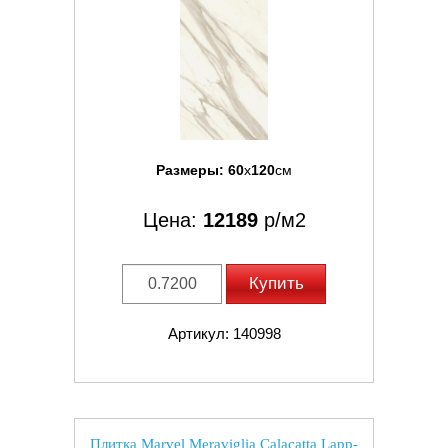
Размеры:
60
x
120
см
Цена:
12189
р/м2
Купить
Артикул: 140998
Плитка Marvel Meraviglia Calacatta Lapp-