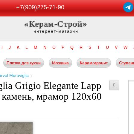
+7(909)275-71-90
«Керам-Строй»
интернет-магазин
I
J
K
L
M
N
O
P
Q
R
S
T
U
V
W
Плитка для кухни
Мозаика
Керамогранит
Ступен
rvel Meraviglia
lia Grigio Elegante Lapp
 камень, мрамор 120x60