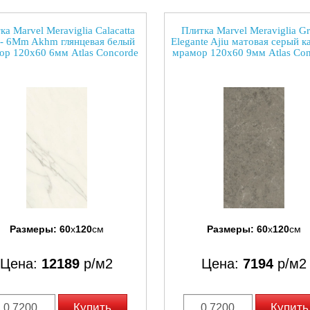
ка Marvel Meraviglia Calacatta
Плитка Marvel Meraviglia Gr
- 6Mm Akhm глянцевая белый
Elegante Ajiu матовая серый к
ор 120x60 6мм Atlas Concorde
мрамор 120x60 9мм Atlas Con
Размеры:
60
x
120
см
Размеры:
60
x
120
см
Цена:
12189
р/м2
Цена:
7194
р/м2
Купить
Купить