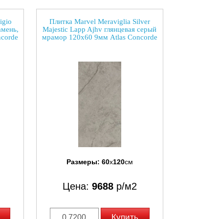
igio
Плитка Marvel Meraviglia Silver
амень,
Majestic Lapp Ajhv глянцевая серый
corde
мрамор 120x60 9мм Atlas Concorde
Размеры:
60
x
120
см
Цена:
9688
р/м2
Купить