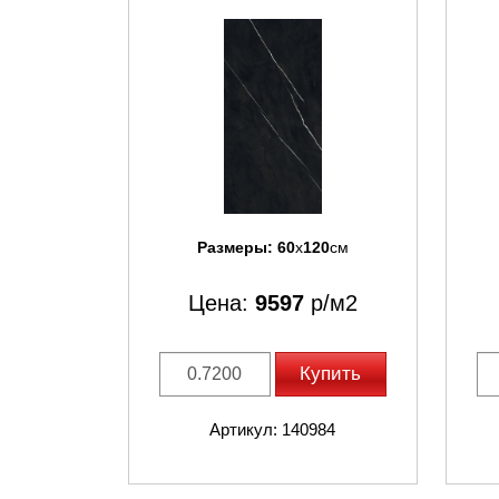
Размеры:
60
x
120
см
Цена:
9597
р/м2
Купить
Артикул: 140984