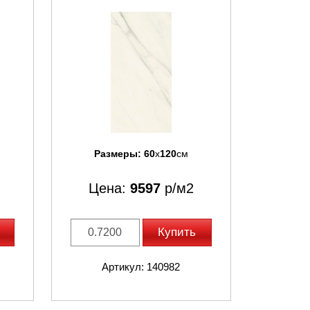
Размеры:
60
x
120
см
Цена:
9597
р/м2
Купить
Артикул: 140982