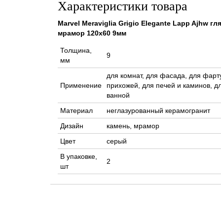
Характеристики товара
Marvel Meraviglia Grigio Elegante Lapp Ajhw г
мрамор 120x60 9мм
Толщина,
9
мм
для комнат, для фасада, для фарту
Применение
прихожей, для печей и каминов, дл
ванной
Материал
неглазурованный керамогранит
Дизайн
камень, мрамор
Цвет
серый
В упаковке,
2
шт