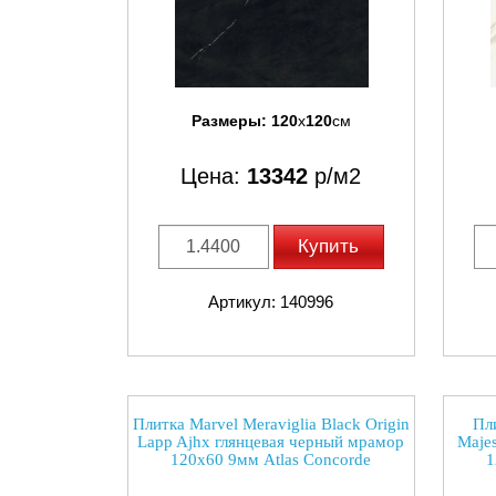
Размеры:
120
x
120
см
Цена:
13342
р/м2
Купить
Артикул: 140996
Плитка Marvel Meraviglia Black Origin
Пли
Lapp Ajhx глянцевая черный мрамор
Majes
120x60 9мм Atlas Concorde
1