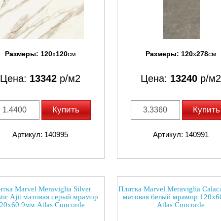
Размеры:
120
x
120
см
Размеры:
120
x
278
см
Цена:
13342
р/м2
Цена:
13240
р/м2
Купить
Купить
Артикул: 140995
Артикул: 140991
тка Marvel Meraviglia Silver
Плитка Marvel Meraviglia Calacat
tic Ajit матовая серый мрамор
матовая белый мрамор 120x6
20x60 9мм Atlas Concorde
Atlas Concorde