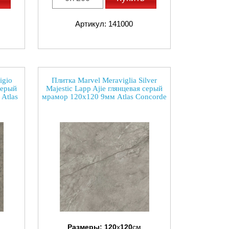
Артикул: 141000
igio
Плитка Marvel Meraviglia Silver
серый
Majestic Lapp Ajie глянцевая серый
Atlas
мрамор 120x120 9мм Atlas Concorde
Размеры:
120
x
120
см