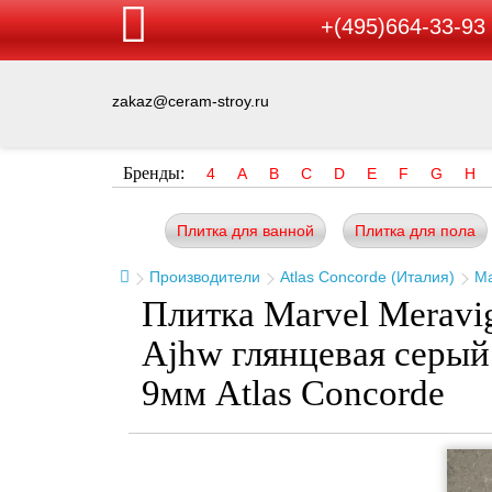
+(495)664-33-93
zakaz@ceram-stroy.ru
Бренды:
4
A
B
C
D
E
F
G
H
Плитка для ванной
Плитка для пола
Производители
Atlas Concorde (Италия)
Ma
Плитка Marvel Meravig
Ajhw глянцевая серый
9мм Atlas Concorde