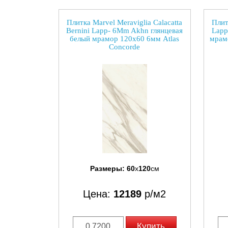
Плитка Marvel Meraviglia Calacatta
Плит
Bernini Lapp- 6Mm Akhn глянцевая
Lapp
белый мрамор 120x60 6мм Atlas
мрам
Concorde
Размеры:
60
x
120
см
Цена:
12189
р/м2
Купить