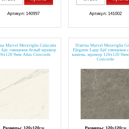
Артикул: 140997
Артикул: 141002
ка Marvel Meraviglia Calacatta
Плитка Marvel Meraviglia Gr
 Ajic глянцевая белый мрамор
Elegante Lapp Ajif глянцевая 
20x120 9мм Atlas Concorde
камень, мрамор 120x120 9мм 
Concorde
Размеры:
120
x
120
см
Размеры:
120
x
120
см