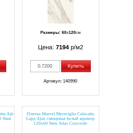
Размеры:
60
x
120
см
Цена:
7194
р/м2
Купить
Артикул: 140990
ta Ajir
Плитка Marvel Meraviglia Calacatta
0 9мм
Lapp Ajan глянцевая белый мрамор
120x60 9мм Atlas Concorde