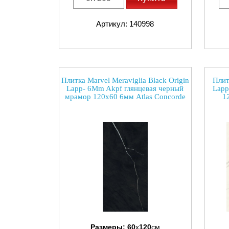
Артикул: 140998
Плитка Marvel Meraviglia Black Origin
Плит
Lapp- 6Mm Akpf глянцевая черный
Lapp
мрамор 120x60 6мм Atlas Concorde
1
Размеры:
60
x
120
см