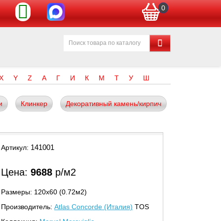
0
X
Y
Z
А
Г
И
К
М
Т
У
Ш
и
Клинкер
Декоративный камень/кирпич
141001
Артикул:
Цена:
9688
р/м2
Размеры: 120х60 (0.72м2)
Производитель:
Atlas Concorde (Италия)
TOS