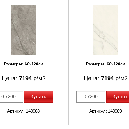
Размеры:
60
x
120
см
Размеры:
60
x
120
см
Цена:
7194
р/м2
Цена:
7194
р/м2
Купить
Купить
Артикул: 140988
Артикул: 140989