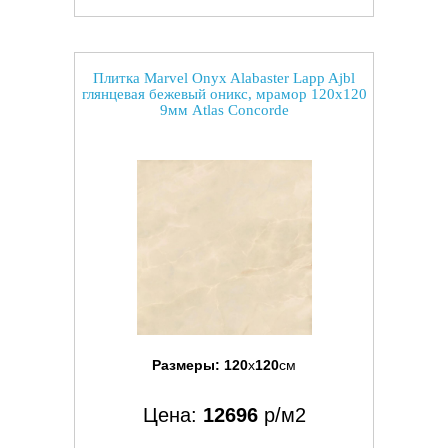
Плитка Marvel Onyx Alabaster Lapp Ajbl
глянцевая бежевый оникс, мрамор 120x120
9мм Atlas Concorde
Размеры:
120
x
120
см
Цена:
12696
р/м2