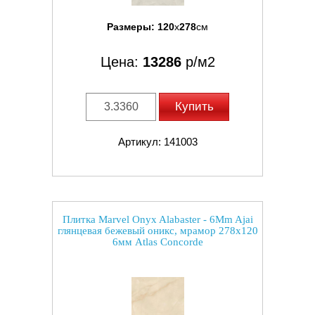
Размеры:
120
x
278
см
Цена:
13286
р/м2
Купить
Артикул: 141003
Плитка Marvel Onyx Alabaster - 6Mm Ajai
глянцевая бежевый оникс, мрамор 278x120
6мм Atlas Concorde