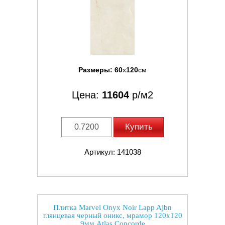
Размеры:
60
x
120
см
Цена:
11604
р/м2
Купить
Артикул: 141038
Плитка Marvel Onyx Noir Lapp Ajbn
глянцевая черный оникс, мрамор 120x120
9мм Atlas Concorde