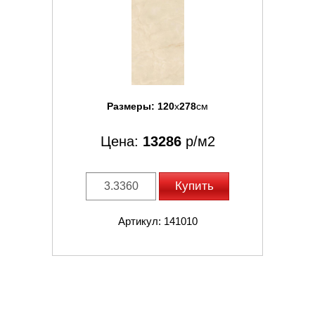
Размеры:
120
x
278
см
Цена:
13286
р/м2
Купить
Артикул: 141010