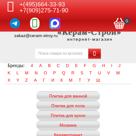
+(495)664-33-93
+7(909)275-71-90
0
«Керам-Строй»
zakaz@ceram-stroy.ru
интернет-магазин
Бренды:
4
A
B
C
D
E
F
G
H
I
J
K
L
M
N
O
P
Q
R
S
T
U
V
W
X
Y
Z
А
Г
И
К
М
Т
У
Ш
Плитка для ванной
Плитка для пола
Плитка для кухни
Мозаика
Керамогранит