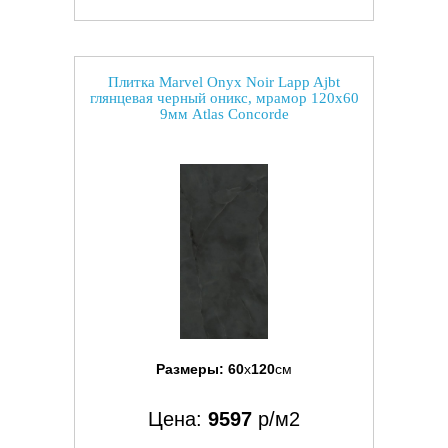
Плитка Marvel Onyx Noir Lapp Ajbt
глянцевая черный оникс, мрамор 120x60
9мм Atlas Concorde
Размеры:
60
x
120
см
Цена:
9597
р/м2