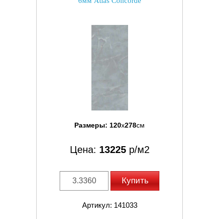
6мм Atlas Concorde
Размеры:
120
x
278
см
Цена:
13225
р/м2
Купить
Артикул: 141033