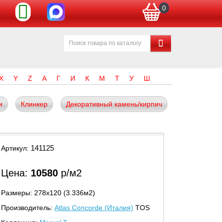
0
X
Y
Z
А
Г
И
К
М
Т
У
Ш
и
Клинкер
Декоративный камень/кирпич
141125
Артикул:
Цена:
10580
р/м2
Размеры: 278х120 (3.336м2)
Производитель:
Atlas Concorde (Италия)
TOS