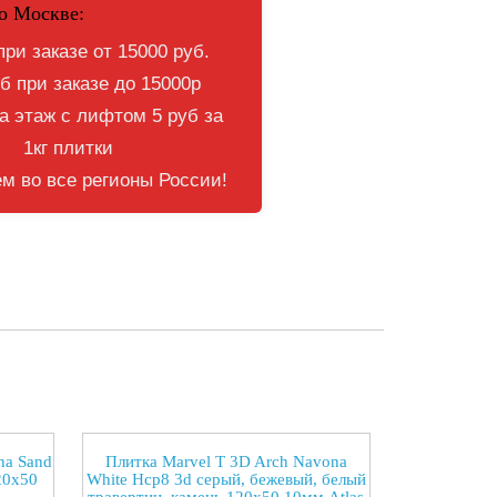
о Москве:
при заказе от 15000 руб.
б при заказе до 15000р
 этаж с лифтом 5 руб за
1кг плитки
м во все регионы России!
na Sand
Плитка Marvel T 3D Arch Navona
20x50
White Hcp8 3d серый, бежевый, белый