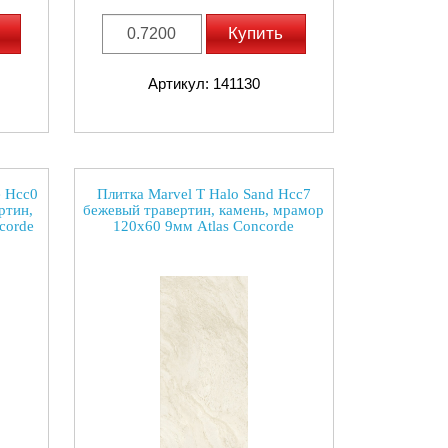
Купить
Артикул: 141130
e Hcc0
Плитка Marvel T Halo Sand Hcc7
ртин,
бежевый травертин, камень, мрамор
corde
120x60 9мм Atlas Concorde