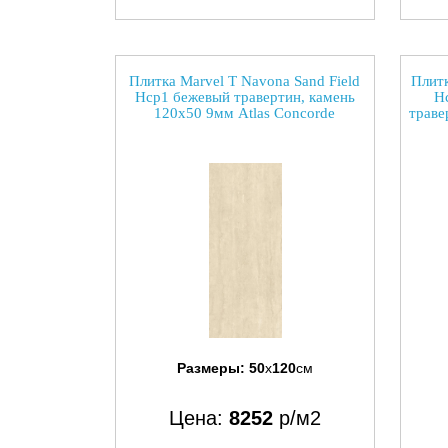
Плитка Marvel T Navona Sand Field
Плитк
Hcp1 бежевый травертин, камень
H
120x50 9мм Atlas Concorde
траве
Размеры:
50
x
120
см
Цена:
8252
р/м2