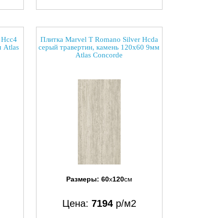
 Hcc4
Плитка Marvel T Romano Silver Hcda
 Atlas
серый травертин, камень 120x60 9мм
Atlas Concorde
Размеры:
60
x
120
см
Цена:
7194
р/м2