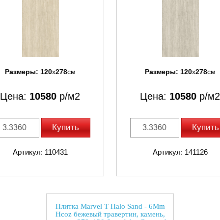
Размеры:
120
x
278
см
Размеры:
120
x
278
см
Цена:
10580
р/м2
Цена:
10580
р/м2
Купить
Купить
Артикул: 110431
Артикул: 141126
Плитка Marvel T Halo Sand - 6Mm
Hcoz бежевый травертин, камень,