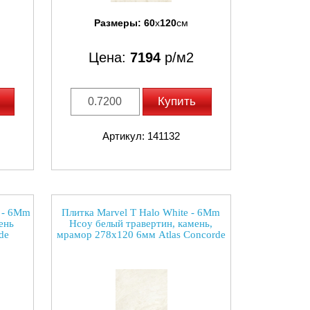
Размеры:
60
x
120
см
Цена:
7194
р/м2
Купить
Артикул: 141132
r - 6Mm
Плитка Marvel T Halo White - 6Mm
ень
Hcoy белый травертин, камень,
de
мрамор 278x120 6мм Atlas Concorde