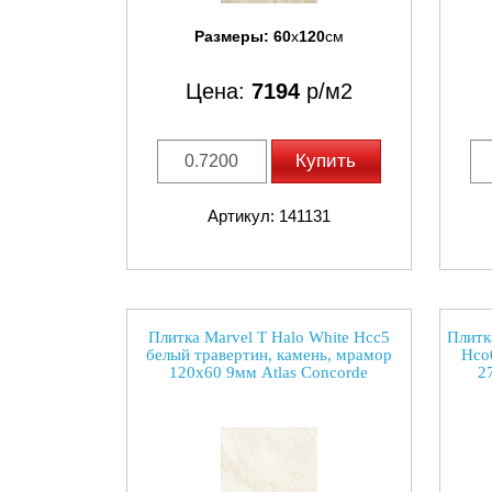
Размеры:
60
x
120
см
Цена:
7194
р/м2
Купить
Артикул: 141131
Плитка Marvel T Halo White Hcc5
Плитк
белый травертин, камень, мрамор
Hco
120x60 9мм Atlas Concorde
2