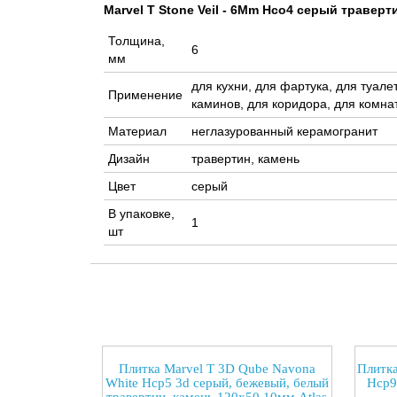
Marvel T Stone Veil - 6Mm Hco4 серый траверт
Толщина,
6
мм
для кухни, для фартука, для туале
Применение
каминов, для коридора, для комнат
Материал
неглазурованный керамогранит
Дизайн
травертин, камень
Цвет
серый
В упаковке,
1
шт
Плитка Marvel T 3D Qube Navona
Плитка
White Hcp5 3d серый, бежевый, белый
Hcp9