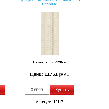
травертин, камень 120x50 10мм Atlas
Concorde
Размеры:
50
x
120
см
Цена:
11751
р/м2
Купить
Артикул: 112117