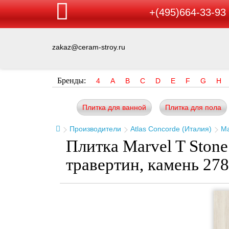
+(495)664-33-93
zakaz@ceram-stroy.ru
Бренды:
4
A
B
C
D
E
F
G
H
Плитка для ванной
Плитка для пола
Производители
Atlas Concorde (Италия)
Ma
Плитка Marvel T Stone
травертин, камень 27