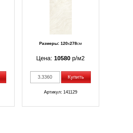
Размеры:
120
x
278
см
Цена:
10580
р/м2
Купить
Артикул: 141129