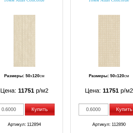
10мм Atlas Concorde
10мм Atlas Concorde
Размеры:
50
x
120
см
Размеры:
50
x
120
см
Цена:
11751
р/м2
Цена:
11751
р/м2
Купить
Купить
Артикул: 112894
Артикул: 112890