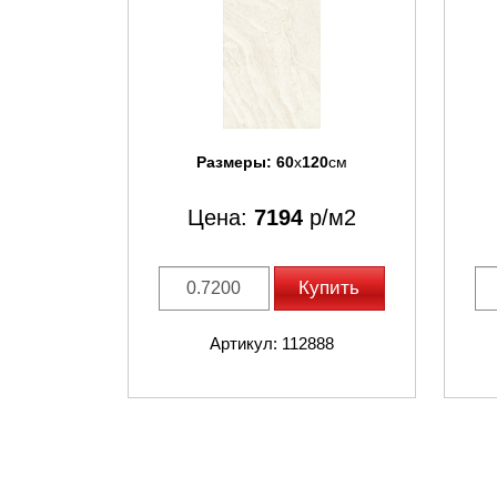
Размеры:
60
x
120
см
Цена:
7194
р/м2
Купить
Артикул: 112888