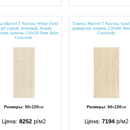
а Marvel T Navona White Field
Плитка Marvel T Navona Sand
cp0 серый, бежевый, белый
травертин, камень 120x60 9мм
ртин, камень 120x50 9мм Atlas
Concorde
Concorde
Размеры:
50
x
120
см
Размеры:
60
x
120
см
Цена:
8252
р/м2
Цена:
7194
р/м2