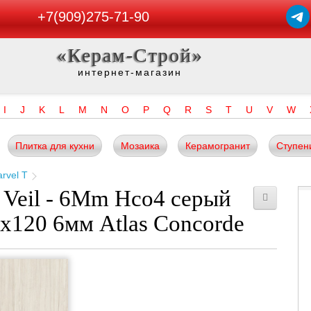
+7(909)275-71-90
«Керам-Строй»
интернет-магазин
I
J
K
L
M
N
O
P
Q
R
S
T
U
V
W
Плитка для кухни
Мозаика
Керамогранит
Ступен
rvel T
 Veil - 6Mm Hco4 серый
8x120 6мм Atlas Concorde