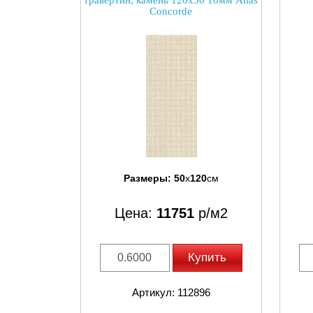
травертин, камень 120x50 10мм Atlas
Concorde
Размеры:
50
x
120
см
Цена:
11751
р/м2
Купить
Артикул: 112896