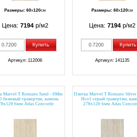
Размеры:
60
x
120
см
Размеры:
60
x
120
см
Цена:
7194
р/м2
Цена:
7194
р/м2
Купить
Купить
Артикул: 112006
Артикул: 141135
а Marvel T Romano Sand - 6Mm
Плитка Marvel T Romano Silve
0 бежевый травертин, камень
Hco1 серый травертин, кам
78x120 6мм Atlas Concorde
278x120 6мм Atlas Concor