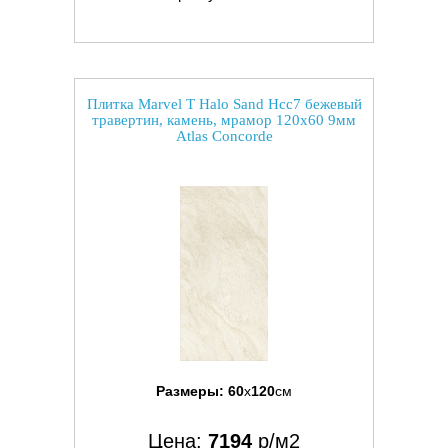
Плитка Marvel T Halo Sand Hcc7 бежевый
травертин, камень, мрамор 120x60 9мм
Atlas Concorde
Размеры:
60
x
120
см
Цена:
7194
р/м2