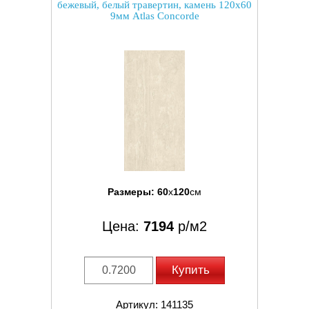
бежевый, белый травертин, камень 120x60
9мм Atlas Concorde
Размеры:
60
x
120
см
Цена:
7194
р/м2
Купить
Артикул: 141135