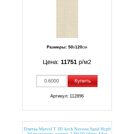
Размеры:
50
x
120
см
Цена:
11751
р/м2
Купить
Артикул: 112896
Плитка Marvel T 3D Arch Navona Sand Hcp9
3d травертин, камень 120x50 10мм Atlas