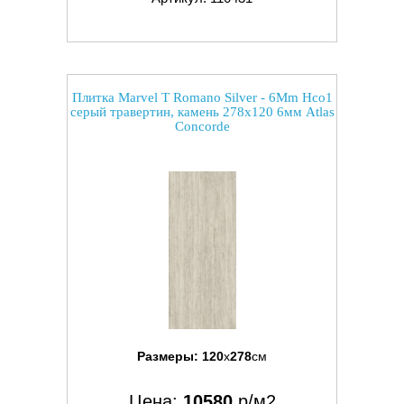
Плитка Marvel T Romano Silver - 6Mm Hco1
серый травертин, камень 278x120 6мм Atlas
Concorde
Размеры:
120
x
278
см
Цена:
10580
р/м2