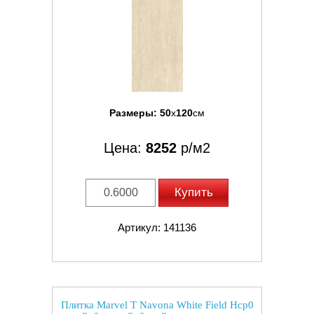
Размеры:
50
x
120
см
Цена:
8252
р/м2
Купить
Артикул: 141136
Плитка Marvel T Navona White Field Hcp0