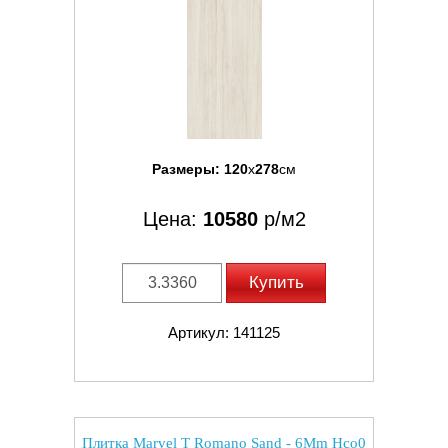
Размеры:
120
x
278
см
Цена:
10580
р/м2
Купить
Артикул: 141125
Плитка Marvel T Romano Sand - 6Mm Hco0