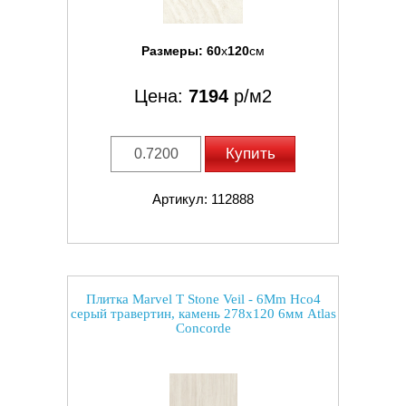
Размеры:
60
x
120
см
Цена:
7194
р/м2
Купить
Артикул: 112888
Плитка Marvel T Stone Veil - 6Mm Hco4
серый травертин, камень 278x120 6мм Atlas
Concorde