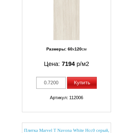
Размеры:
60
x
120
см
Цена:
7194
р/м2
Купить
Артикул: 112006
Плитка Marvel T Navona White Hcc0 серый,