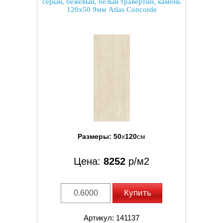
серый, бежевый, белый травертин, камень
120x50 9мм Atlas Concorde
Размеры:
50
x
120
см
Цена:
8252
р/м2
Купить
Артикул: 141137