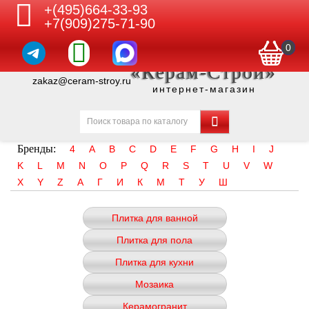
+(495)664-33-93
+7(909)275-71-90
0
«Керам-Строй»
zakaz@ceram-stroy.ru
интернет-магазин
Бренды:
4
A
B
C
D
E
F
G
H
I
J
K
L
M
N
O
P
Q
R
S
T
U
V
W
X
Y
Z
А
Г
И
К
М
Т
У
Ш
Плитка для ванной
Плитка для пола
Плитка для кухни
Мозаика
Керамогранит