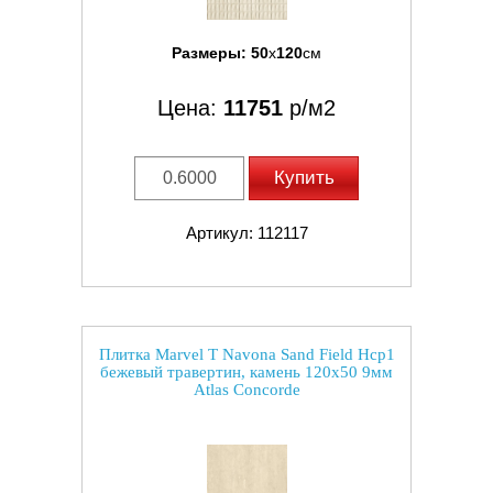
Размеры:
50
x
120
см
Цена:
11751
р/м2
Купить
Артикул: 112117
Плитка Marvel T Navona Sand Field Hcp1
бежевый травертин, камень 120x50 9мм
Atlas Concorde