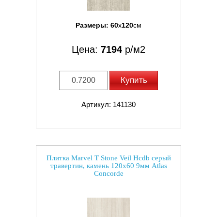
Размеры:
60
x
120
см
Цена:
7194
р/м2
Купить
Артикул: 141130
Плитка Marvel T Stone Veil Hcdb серый
травертин, камень 120x60 9мм Atlas
Concorde