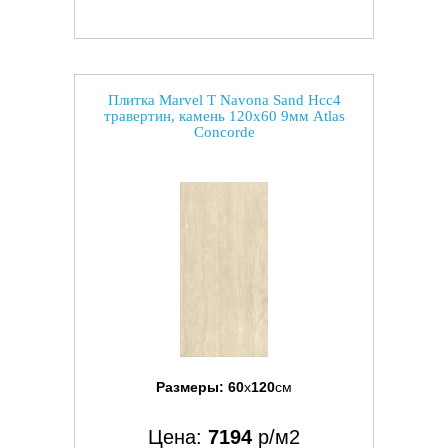
Плитка Marvel T Navona Sand Hcc4
травертин, камень 120x60 9мм Atlas
Concorde
Размеры:
60
x
120
см
Цена:
7194
р/м2