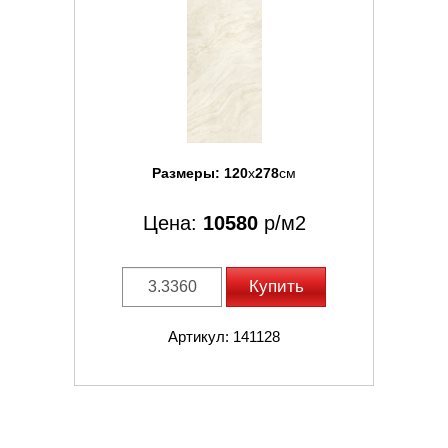
Размеры:
120
x
278
см
Цена:
10580
р/м2
Купить
Артикул: 141128