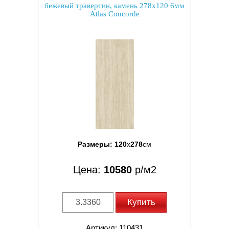
бежевый травертин, камень 278x120 6мм
Atlas Concorde
Размеры:
120
x
278
см
Цена:
10580
р/м2
Купить
Артикул: 110431