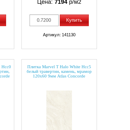
Цена:
7194
р/м2
Купить
Артикул: 141130
e Hcc0
Плитка Marvel T Halo White Hcc5
ртин,
белый травертин, камень, мрамор
corde
120x60 9мм Atlas Concorde