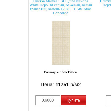
Плитка Marvel T 3D Qube Navona
Плитка
White Hcp5 3d серый, бежевый, белый
Hcp9
травертин, камень 120x50 10мм Atlas
Concorde
Размеры:
50
x
120
см
Цена:
11751
р/м2
Купить