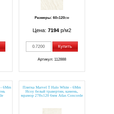
Размеры:
60
x
120
см
Цена:
7194
р/м2
Купить
Артикул: 112888
r - 6Mm
Плитка Marvel T Halo White - 6Mm
ень
Hcoy белый травертин, камень,
de
мрамор 278x120 6мм Atlas Concorde