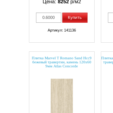
Цена:
8252
р/м2
Купить
Артикул: 141136
Плитка Marvel T Romano Sand Hcc9
Плитка
бежевый травертин, камень 120x60
траве
9мм Atlas Concorde