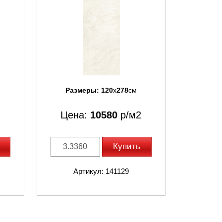
Размеры:
120
x
278
см
Цена:
10580
р/м2
Купить
Артикул: 141129