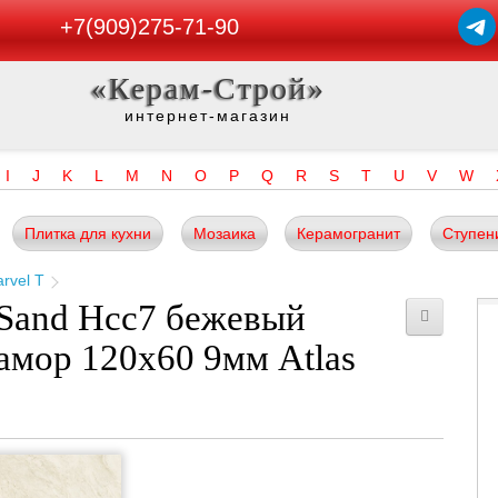
+7(909)275-71-90
«Керам-Строй»
интернет-магазин
I
J
K
L
M
N
O
P
Q
R
S
T
U
V
W
Плитка для кухни
Мозаика
Керамогранит
Ступен
rvel T
 Sand Hcc7 бежевый
рамор 120x60 9мм Atlas