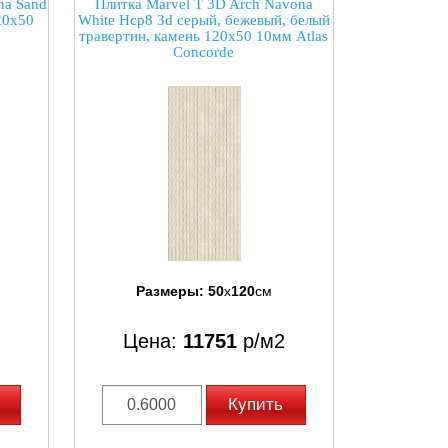
na Sand
Плитка Marvel T 3D Arch Navona
20x50
White Hcp8 3d серый, бежевый, белый
травертин, камень 120x50 10мм Atlas
Concorde
Размеры:
50
x
120
см
Цена:
11751
р/м2
Купить