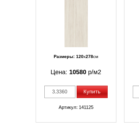
Размеры:
120
x
278
см
Цена:
10580
р/м2
Купить
Артикул: 141125