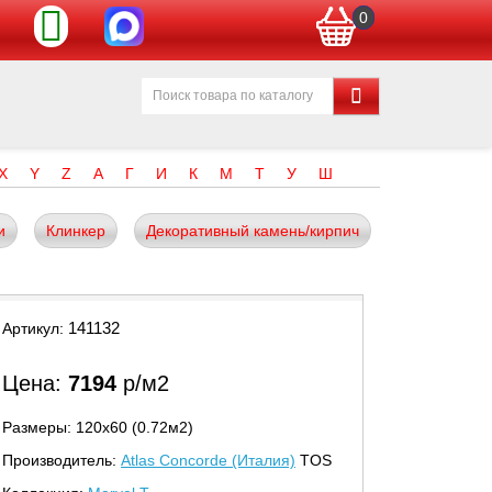
0
X
Y
Z
А
Г
И
К
М
Т
У
Ш
и
Клинкер
Декоративный камень/кирпич
141132
Артикул:
Цена:
7194
р/м2
Размеры: 120х60 (0.72м2)
Производитель:
Atlas Concorde (Италия)
TOS