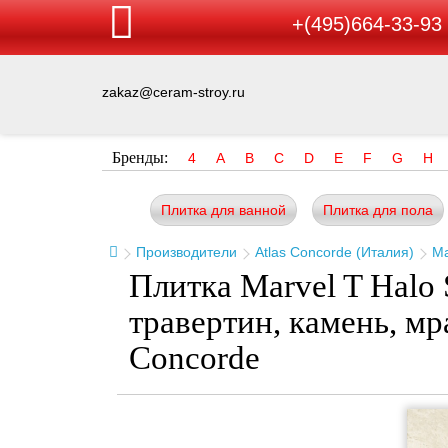
+(495)664-33-93
zakaz@ceram-stroy.ru
Бренды:
4
A
B
C
D
E
F
G
H
Плитка для ванной
Плитка для пола
Производители
Atlas Concorde (Италия)
Ma
Плитка Marvel T Halo
травертин, камень, м
Concorde