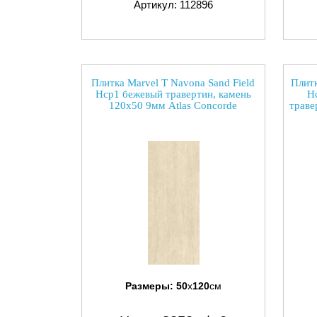
Артикул: 112896
Плитка Marvel T Navona Sand Field
Плитк
Hcp1 бежевый травертин, камень
H
120x50 9мм Atlas Concorde
траве
Размеры:
50
x
120
см