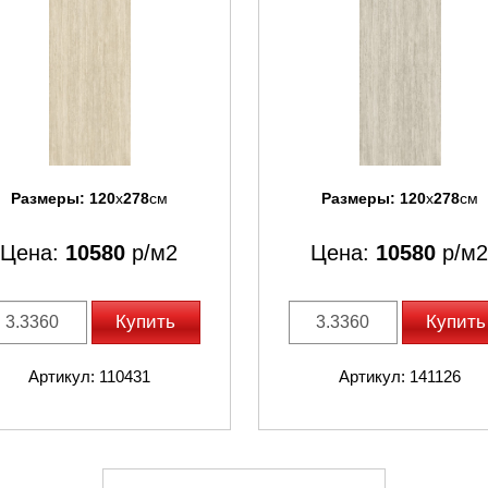
Размеры:
120
x
278
см
Размеры:
120
x
278
см
Цена:
10580
р/м2
Цена:
10580
р/м2
Купить
Купить
Артикул: 110431
Артикул: 141126