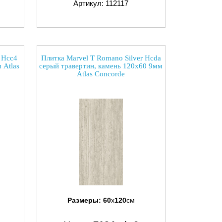
Артикул: 112117
 Hcc4
Плитка Marvel T Romano Silver Hcda
 Atlas
серый травертин, камень 120x60 9мм
Atlas Concorde
Размеры:
60
x
120
см