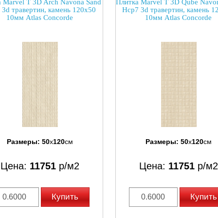
 Marvel T 3D Arch Navona Sand
Плитка Marvel T 3D Qube Navo
 3d травертин, камень 120x50
Hcp7 3d травертин, камень 1
10мм Atlas Concorde
10мм Atlas Concorde
Размеры:
50
x
120
см
Размеры:
50
x
120
см
Цена:
11751
р/м2
Цена:
11751
р/м2
Купить
Купить