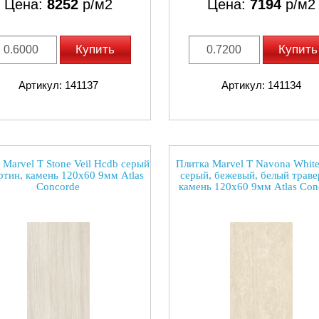
Цена:
8252
р/м2
Цена:
7194
р/м2
Купить
Купить
Артикул: 141137
Артикул: 141134
 Marvel T Stone Veil Hcdb серый
Плитка Marvel T Navona Whit
ртин, камень 120x60 9мм Atlas
серый, бежевый, белый траве
Concorde
камень 120x60 9мм Atlas Con