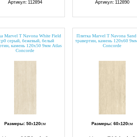
Артикул: 112894
Артикул: 112890
а Marvel T Navona White Field
Плитка Marvel T Navona Sand
cp0 серый, бежевый, белый
травертин, камень 120x60 9мм
ртин, камень 120x50 9мм Atlas
Concorde
Concorde
Размеры:
50
x
120
см
Размеры:
60
x
120
см