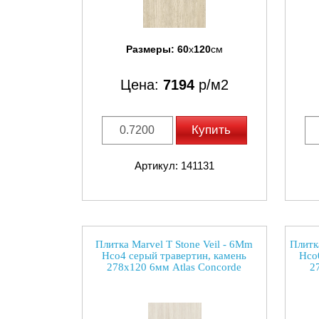
Размеры:
60
x
120
см
Цена:
7194
р/м2
Купить
Артикул: 141131
Плитка Marvel T Stone Veil - 6Mm
Плитк
Hco4 серый травертин, камень
Hco
278x120 6мм Atlas Concorde
2