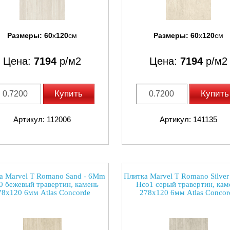
Размеры:
60
x
120
см
Размеры:
60
x
120
см
Цена:
7194
р/м2
Цена:
7194
р/м2
Купить
Купить
Артикул: 112006
Артикул: 141135
а Marvel T Romano Sand - 6Mm
Плитка Marvel T Romano Silve
0 бежевый травертин, камень
Hco1 серый травертин, кам
78x120 6мм Atlas Concorde
278x120 6мм Atlas Concor