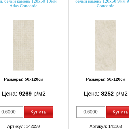
й, белый камень 120x50 10мм
белый камень 120x50 9мм A
Atlas Concorde
Concorde
Размеры:
50
x
120
см
Размеры:
50
x
120
см
Цена:
9269
р/м2
Цена:
8252
р/м2
Купить
Купить
Артикул: 142099
Артикул: 141163