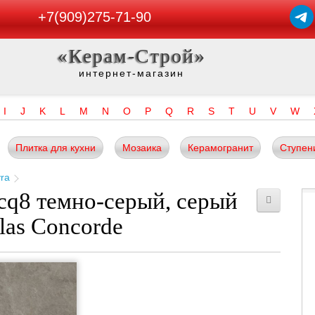
+7(909)275-71-90
«Керам-Строй»
интернет-магазин
I
J
K
L
M
N
O
P
Q
R
S
T
U
V
W
Плитка для кухни
Мозаика
Керамогранит
Ступен
ra
cq8 темно-серый, серый
las Concorde