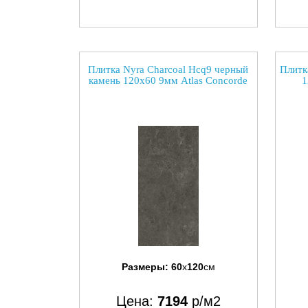
Плитка Nyra Charcoal Hcq9 черный
Плитк
камень 120x60 9мм Atlas Concorde
1
Размеры:
60
x
120
см
Цена:
7194
р/м2