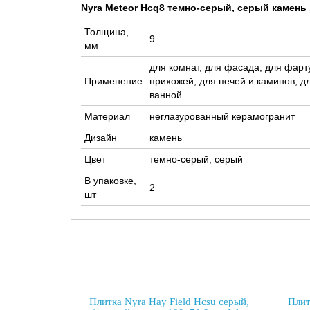
Nyra Meteor Hcq8 темно-серый, серый камень
Толщина,
9
мм
для комнат, для фасада, для фарту
Применение
прихожей, для печей и каминов, дл
ванной
Материал
неглазурованный керамогранит
Дизайн
камень
Цвет
темно-серый, серый
В упаковке,
2
шт
Плитка Nyra Hay Field Hcsu серый,
Плит