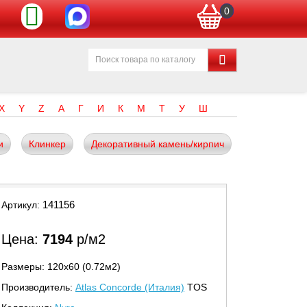
0
X
Y
Z
А
Г
И
К
М
Т
У
Ш
и
Клинкер
Декоративный камень/кирпич
141156
Артикул:
Цена:
7194
р/м2
Размеры: 120х60 (0.72м2)
Производитель:
Atlas Concorde (Италия)
TOS