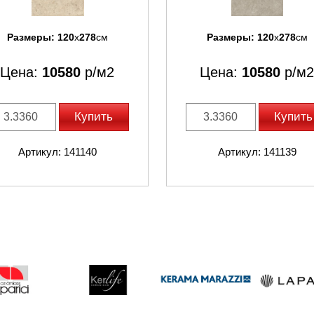
Размеры:
120
x
278
см
Размеры:
120
x
278
см
Цена:
10580
р/м2
Цена:
10580
р/м2
Купить
Купить
Артикул: 141140
Артикул: 141139