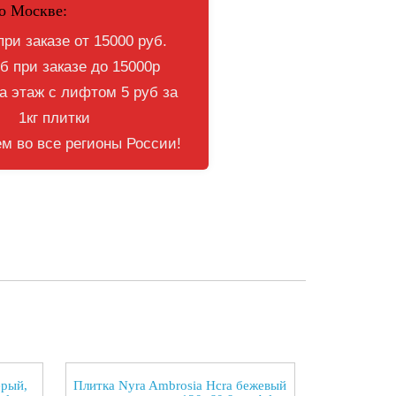
о Москве:
при заказе от 15000 руб.
б при заказе до 15000р
 этаж с лифтом 5 руб за
1кг плитки
м во все регионы России!
ерый,
Плитка Nyra Ambrosia Hcra бежевый