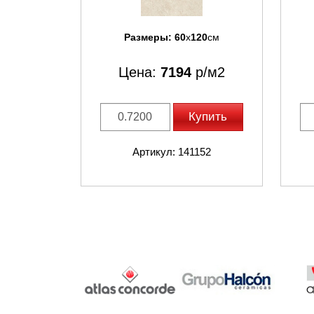
Размеры:
60
x
120
см
Цена:
7194
р/м2
Купить
Артикул: 141152