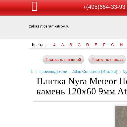
+(495)664-33-93
zakaz@ceram-stroy.ru
Бренды:
4
A
B
C
D
E
F
G
H
Плитка для ванной
Плитка для пола
Производители
Atlas Concorde (Италия)
Ny
Плитка Nyra Meteor H
камень 120x60 9мм At