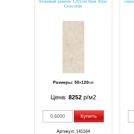
бежевый камень 120x50 9мм Atlas
серы
Concorde
Размеры:
50
x
120
см
Цена:
8252
р/м2
Купить
Артикул: 141164