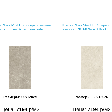
а Nyra Mist Hcq7 серый камень
Плитка Nyra Star Hcq4 серый,
20x60 9мм Atlas Concorde
камень 120x60 9мм Atlas Con
Размеры:
60
x
120
см
Размеры:
60
x
120
см
Цена:
7194
р/м2
Цена:
7194
р/м2