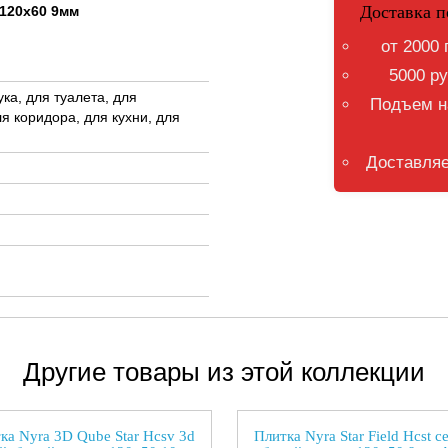
Доставка п
 120x60 9мм
от 2000 
5000 ру
ка, для туалета, для
Подъем на
я коридора, для кухни, для
Доставляе
Другие товары из этой коллекции
ка Nyra 3D Qube Star Hcsv 3d
Плитка Nyra Star Field Hcst с