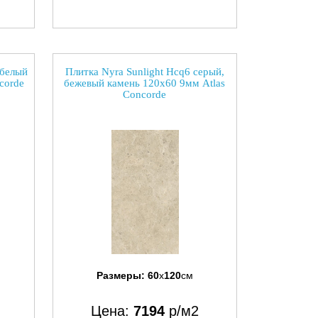
 белый
Плитка Nyra Sunlight Hcq6 серый,
corde
бежевый камень 120x60 9мм Atlas
Concorde
Размеры:
60
x
120
см
Цена:
7194
р/м2