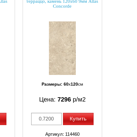
tlas
терраццо, камень 120x60 9мм Atlas
Concorde
Размеры:
60
x
120
см
Цена:
7296
р/м2
Купить
Артикул: 114460