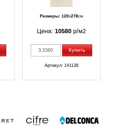
Размеры:
120
x
278
см
Цена:
10580
р/м2
Купить
Артикул: 141138