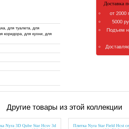
Доставка п
от 2000 
5000 ру
ка, для туалета, для
Подъем на
я коридора, для кухни, для
Доставляе
Другие товары из этой коллекции
ка Nyra 3D Qube Star Hcsv 3d
Плитка Nyra Star Field Hcst с