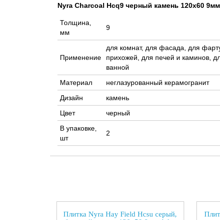
Nyra Charcoal Hcq9 черный камень 120x60 9мм
Толщина,
9
мм
для комнат, для фасада, для фарту
Применение
прихожей, для печей и каминов, дл
ванной
Материал
неглазурованный керамогранит
Дизайн
камень
Цвет
черный
В упаковке,
2
шт
Плитка Nyra Hay Field Hcsu серый,
Плит