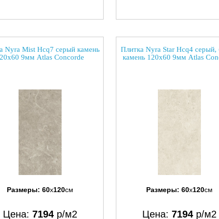
а Nyra Mist Hcq7 серый камень
Плитка Nyra Star Hcq4 серый,
20x60 9мм Atlas Concorde
камень 120x60 9мм Atlas Con
Размеры:
60
x
120
см
Размеры:
60
x
120
см
Цена:
7194
р/м2
Цена:
7194
р/м2