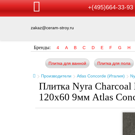
+(495)664-33-93
zakaz@ceram-stroy.ru
Бренды:
4
A
B
C
D
E
F
G
H
Плитка для ванной
Плитка для пола
Производители
Atlas Concorde (Италия)
Ny
Плитка Nyra Charcoal
120x60 9мм Atlas Con