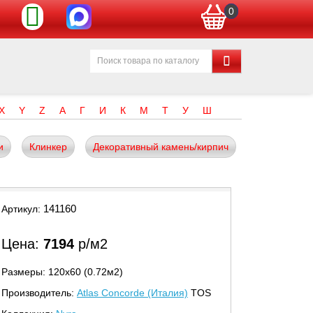
0
X
Y
Z
А
Г
И
К
М
Т
У
Ш
и
Клинкер
Декоративный камень/кирпич
141160
Артикул:
Цена:
7194
р/м2
Размеры: 120х60 (0.72м2)
Производитель:
Atlas Concorde (Италия)
TOS