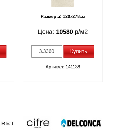
Размеры:
120
x
278
см
Цена:
10580
р/м2
Купить
Артикул: 141138