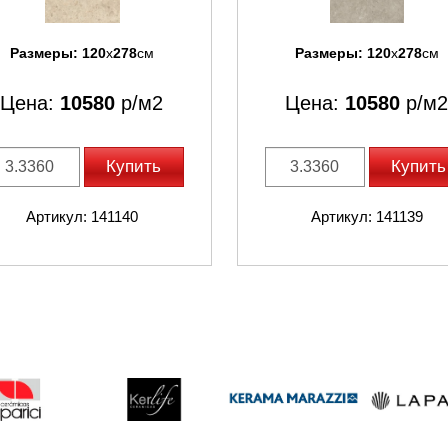
Размеры:
120
x
278
см
Размеры:
120
x
278
см
Цена:
10580
р/м2
Цена:
10580
р/м2
Купить
Купить
Артикул: 141140
Артикул: 141139