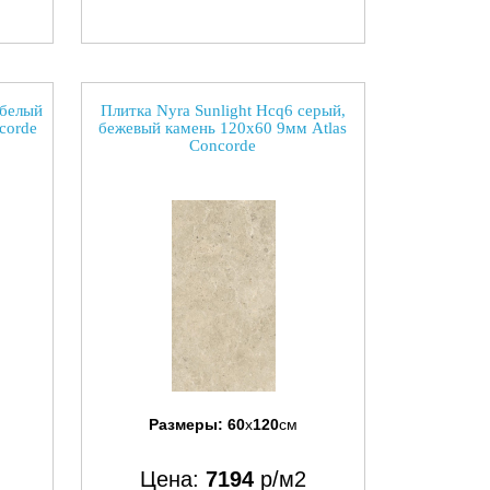
 белый
Плитка Nyra Sunlight Hcq6 серый,
corde
бежевый камень 120x60 9мм Atlas
Concorde
Размеры:
60
x
120
см
Цена:
7194
р/м2