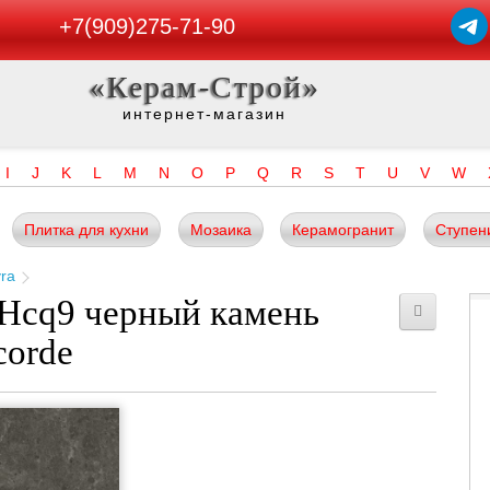
+7(909)275-71-90
«Керам-Строй»
интернет-магазин
I
J
K
L
M
N
O
P
Q
R
S
T
U
V
W
Плитка для кухни
Мозаика
Керамогранит
Ступен
ra
 Hcq9 черный камень
corde