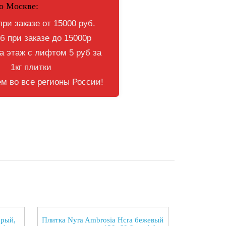
о Москве:
при заказе от 15000 руб.
б при заказе до 15000р
 этаж с лифтом 5 руб за
1кг плитки
м во все регионы России!
ерый,
Плитка Nyra Ambrosia Hcra бежевый