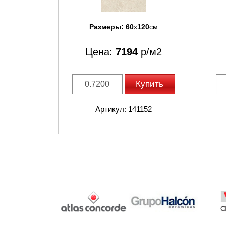
Размеры:
60
x
120
см
Цена:
7194
р/м2
Купить
Артикул: 141152