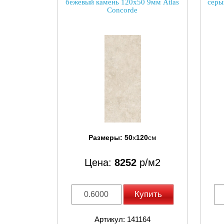
бежевый камень 120x50 9мм Atlas
серы
Concorde
Размеры:
50
x
120
см
Цена:
8252
р/м2
Купить
Артикул: 141164