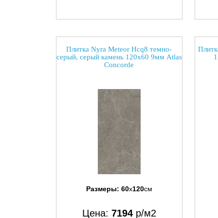
Плитка Nyra Meteor Hcq8 темно-
Плитк
серый, серый камень 120x60 9мм Atlas
1
Concorde
Размеры:
60
x
120
см
Цена:
7194
р/м2