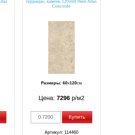
tlas
терраццо, камень 120x60 9мм Atlas
Concorde
Размеры:
60
x
120
см
Цена:
7296
р/м2
Купить
Артикул: 114460