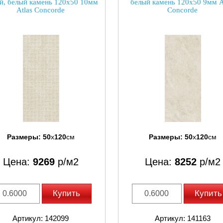
й, белый камень 120x50 10мм
белый камень 120x50 9мм A
Atlas Concorde
Concorde
Размеры:
50
x
120
см
Размеры:
50
x
120
см
Цена:
9269
р/м2
Цена:
8252
р/м2
Купить
Купить
Артикул: 142099
Артикул: 141163