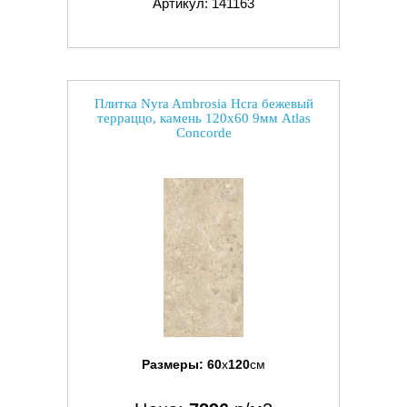
Артикул: 141163
Плитка Nyra Ambrosia Hcra бежевый
терраццо, камень 120x60 9мм Atlas
Concorde
Размеры:
60
x
120
см