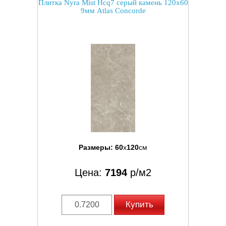
Плитка Nyra Mist Hcq7 серый камень 120x60
9мм Atlas Concorde
Размеры:
60
x
120
см
Цена:
7194
р/м2
Купить