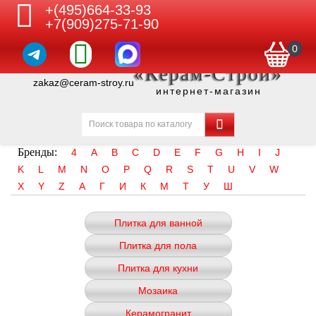
+(495)664-33-93
+7(909)275-71-90
0
«Керам-Строй»
zakaz@ceram-stroy.ru
интернет-магазин
Бренды:
4
A
B
C
D
E
F
G
H
I
J
K
L
M
N
O
P
Q
R
S
T
U
V
W
X
Y
Z
А
Г
И
К
М
Т
У
Ш
Плитка для ванной
Плитка для пола
Плитка для кухни
Мозаика
Керамогранит