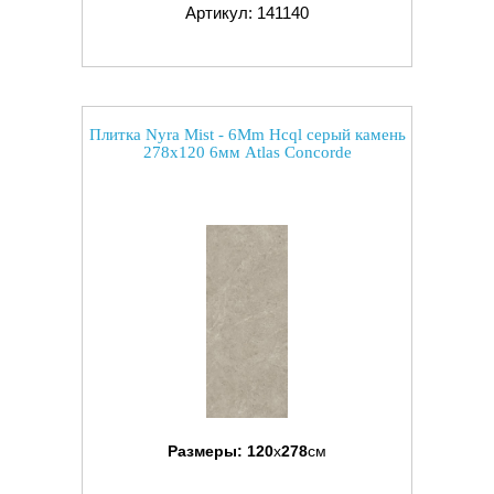
Артикул: 141140
Плитка Nyra Mist - 6Mm Hcql серый камень
278x120 6мм Atlas Concorde
Размеры:
120
x
278
см