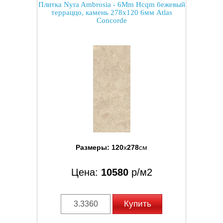
Плитка Nyra Ambrosia - 6Mm Hcqm бежевый
терраццо, камень 278x120 6мм Atlas
Concorde
Размеры:
120
x
278
см
Цена:
10580
р/м2
Купить