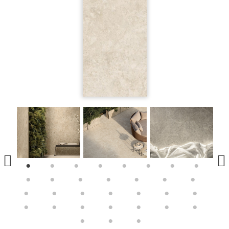
1
2
3
4
5
6
7
8
9
10
11
12
13
14
15
16
17
18
19
20
21
22
23
24
25
26
27
28
29
30
31
32