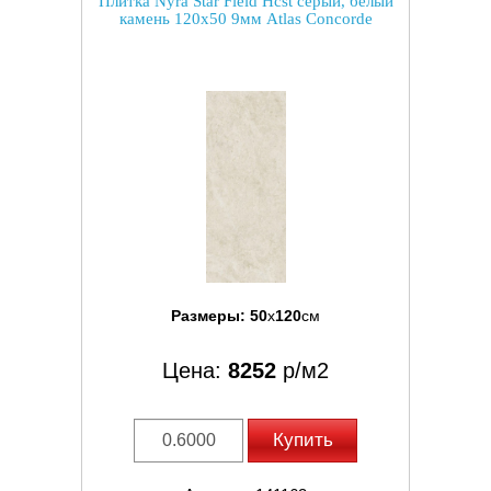
Плитка Nyra Star Field Hcst серый, белый
камень 120x50 9мм Atlas Concorde
Размеры:
50
x
120
см
Цена:
8252
р/м2
Купить