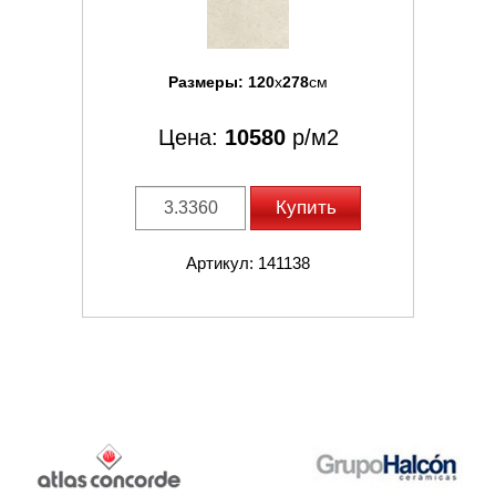
Размеры:
120
x
278
см
Цена:
10580
р/м2
Купить
Артикул: 141138