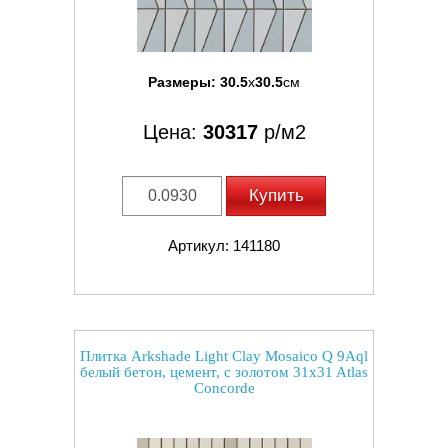
Размеры:
30.5
x
30.5
см
Цена:
30317
р/м2
Купить
Артикул: 141180
Плитка Arkshade Light Clay Mosaico Q 9Aql
белый бетон, цемент, с золотом 31x31 Atlas
Concorde