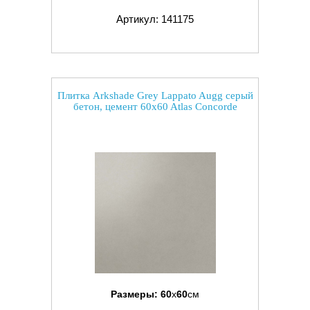
Артикул: 141175
Плитка Arkshade Grey Lappato Augg серый
бетон, цемент 60x60 Atlas Concorde
Размеры:
60
x
60
см