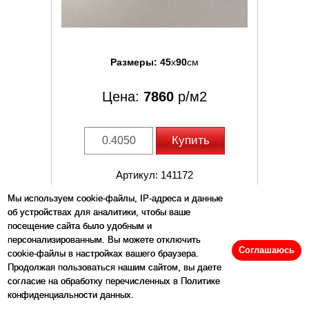
Размеры:
45
x
90
см
Цена:
7860
р/м2
Купить
Артикул: 141172
Мы используем cookie-файлы, IP-адреса и данные
об устройствах для аналитики, чтобы ваше
посещение сайта было удобным и
персонализированным. Вы можете отключить
Соглашаюсь
Плитка Arkshade Lead Lappato Auf7 темно-
cookie-файлы в настройках вашего браузера.
серый бетон, цемент 90x45 Atlas Concorde
Продолжая пользоваться нашим сайтом, вы даете
согласие на обработку перечисленных в Политике
конфиденциальности данных.