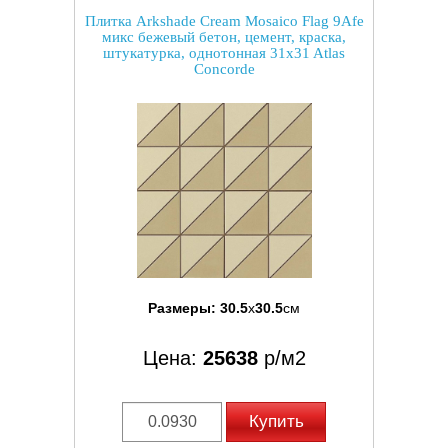
Плитка Arkshade Cream Mosaico Flag 9Afe
микс бежевый бетон, цемент, краска,
штукатурка, однотонная 31x31 Atlas
Concorde
Размеры:
30.5
x
30.5
см
Цена:
25638
р/м2
Купить