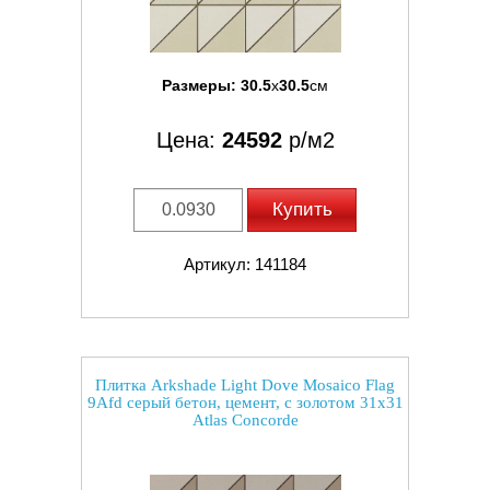
Размеры:
30.5
x
30.5
см
Цена:
24592
р/м2
Купить
Артикул: 141184
Плитка Arkshade Light Dove Mosaico Flag
9Afd серый бетон, цемент, с золотом 31x31
Atlas Concorde