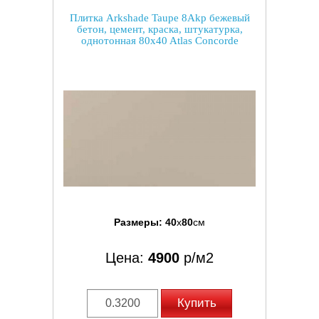
Плитка Arkshade Taupe 8Akp бежевый
бетон, цемент, краска, штукатурка,
однотонная 80x40 Atlas Concorde
Размеры:
40
x
80
см
Цена:
4900
р/м2
Купить