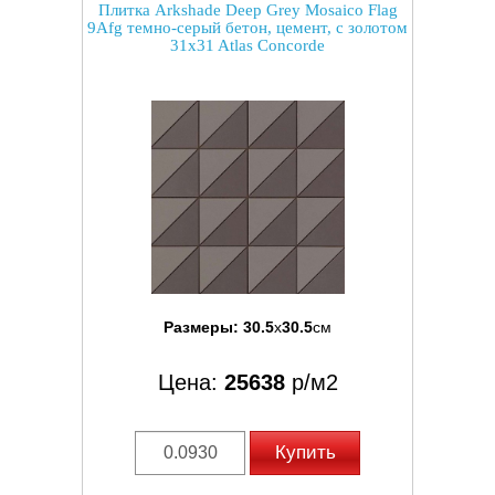
Плитка Arkshade Deep Grey Mosaico Flag
9Afg темно-серый бетон, цемент, с золотом
31x31 Atlas Concorde
Размеры:
30.5
x
30.5
см
Цена:
25638
р/м2
Купить