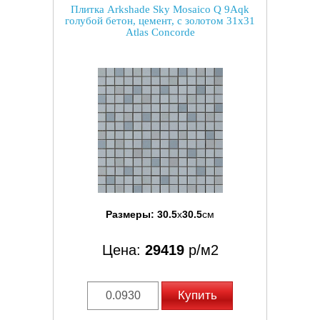
Плитка Arkshade Sky Mosaico Q 9Aqk
голубой бетон, цемент, с золотом 31x31
Atlas Concorde
Размеры:
30.5
x
30.5
см
Цена:
29419
р/м2
Купить