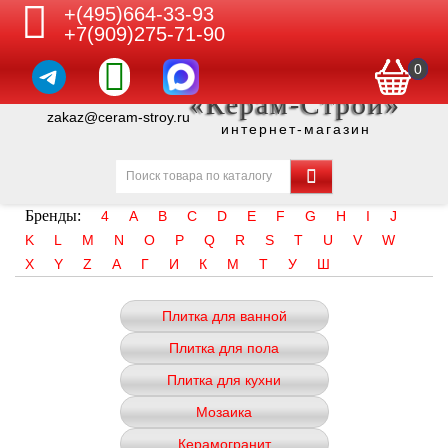
+(495)664-33-93
+7(909)275-71-90
0
«Керам-Строй»
zakaz@ceram-stroy.ru
интернет-магазин
Бренды:
4
A
B
C
D
E
F
G
H
I
J
K
L
M
N
O
P
Q
R
S
T
U
V
W
X
Y
Z
А
Г
И
К
М
Т
У
Ш
Плитка для ванной
Плитка для пола
Плитка для кухни
Мозаика
Керамогранит