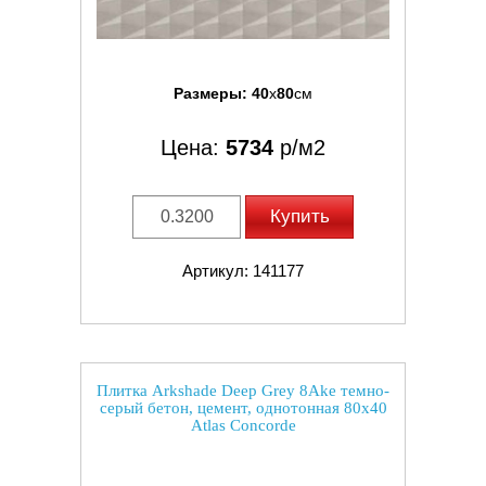
Размеры:
40
x
80
см
Цена:
5734
р/м2
Купить
Артикул: 141177
Плитка Arkshade Deep Grey 8Ake темно-
серый бетон, цемент, однотонная 80x40
Atlas Concorde