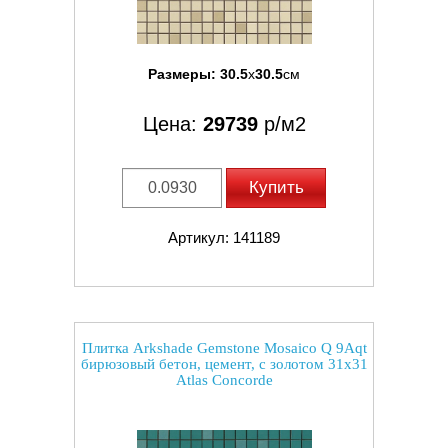
Размеры:
30.5
x
30.5
см
Цена:
29739
р/м2
Купить
Артикул: 141189
Плитка Arkshade Gemstone Mosaico Q 9Aqt
бирюзовый бетон, цемент, с золотом 31x31
Atlas Concorde