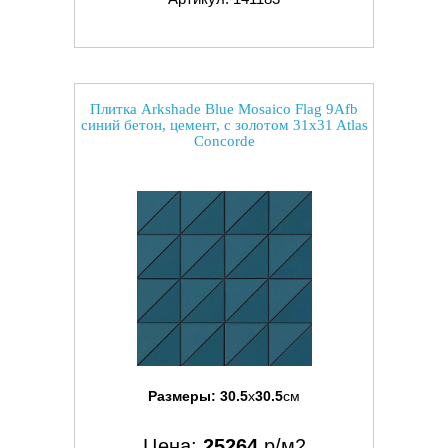
Плитка Arkshade Blue Mosaico Flag 9Afb
синий бетон, цемент, с золотом 31x31 Atlas
Concorde
Размеры:
30.5
x
30.5
см
Цена:
25264
р/м2