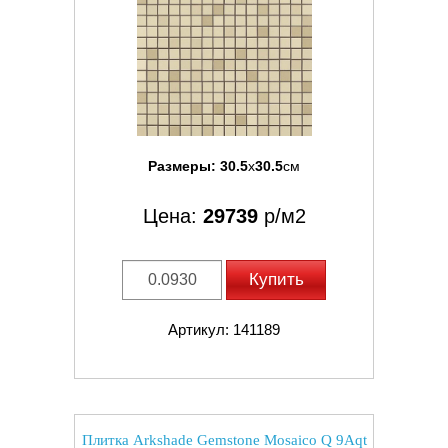
Размеры:
30.5
x
30.5
см
Цена:
29739
р/м2
Купить
Артикул: 141189
Плитка Arkshade Gemstone Mosaico Q 9Aqt