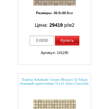
Размеры:
30.5
x
30.5
см
Цена:
29419
р/м2
Купить
Артикул: 141190
Плитка Arkshade Cream Mosaico Q 9Aqm
бежевый однотонная 31x31 Atlas Concorde