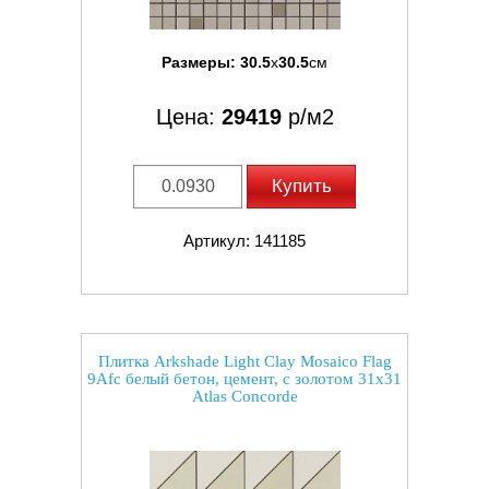
Размеры:
30.5
x
30.5
см
Цена:
29419
р/м2
Купить
Артикул: 141185
Плитка Arkshade Light Clay Mosaico Flag
9Afc белый бетон, цемент, с золотом 31x31
Atlas Concorde