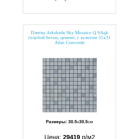
Плитка Arkshade Sky Mosaico Q 9Aqk
голубой бетон, цемент, с золотом 31x31
Atlas Concorde
Размеры:
30.5
x
30.5
см
Цена:
29419
р/м2