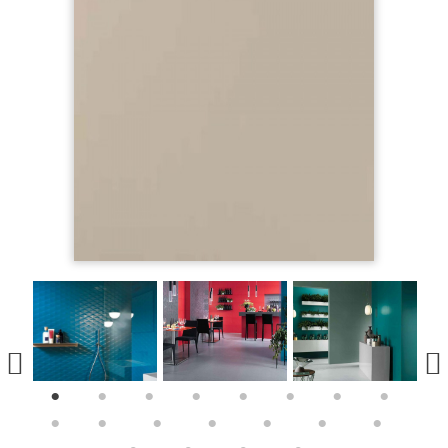
1
2
3
4
5
6
7
8
9
10
11
12
13
14
15