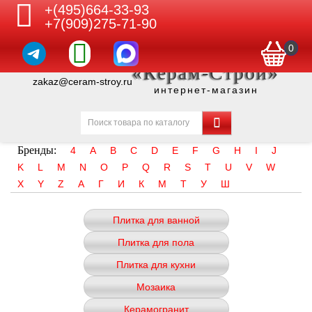
+(495)664-33-93
+7(909)275-71-90
0
«Керам-Строй»
zakaz@ceram-stroy.ru
интернет-магазин
Бренды:
4
A
B
C
D
E
F
G
H
I
J
K
L
M
N
O
P
Q
R
S
T
U
V
W
X
Y
Z
А
Г
И
К
М
Т
У
Ш
Плитка для ванной
Плитка для пола
Плитка для кухни
Мозаика
Керамогранит