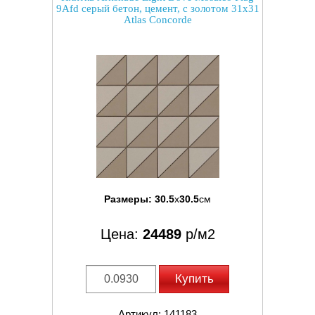
9Afd серый бетон, цемент, с золотом 31x31
Atlas Concorde
Размеры:
30.5
x
30.5
см
Цена:
24489
р/м2
Купить
Артикул: 141183