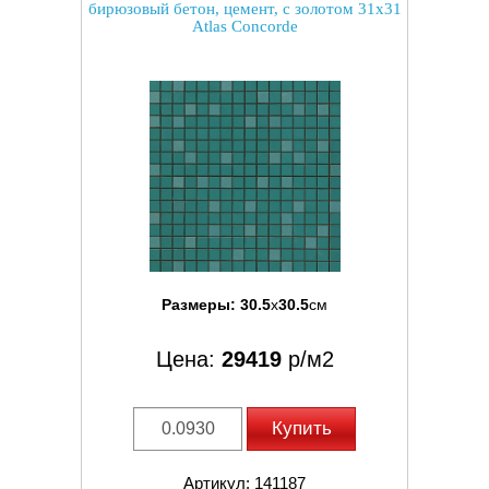
бирюзовый бетон, цемент, с золотом 31x31
Atlas Concorde
Размеры:
30.5
x
30.5
см
Цена:
29419
р/м2
Купить
Артикул: 141187