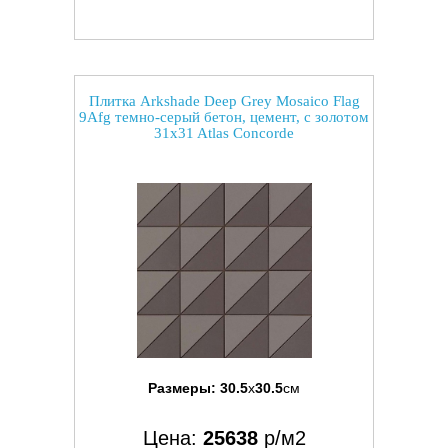
Плитка Arkshade Deep Grey Mosaico Flag
9Afg темно-серый бетон, цемент, с золотом
31x31 Atlas Concorde
Размеры:
30.5
x
30.5
см
Цена:
25638
р/м2