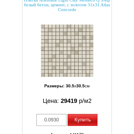
Плитка Arkshade Light Clay Mosaico Q 9Aql
белый бетон, цемент, с золотом 31x31 Atlas
Concorde
Размеры:
30.5
x
30.5
см
Цена:
29419
р/м2
Купить