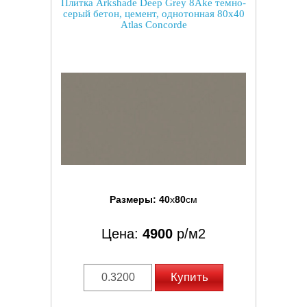
Плитка Arkshade Deep Grey 8Ake темно-
серый бетон, цемент, однотонная 80x40
Atlas Concorde
Размеры:
40
x
80
см
Цена:
4900
р/м2
Купить