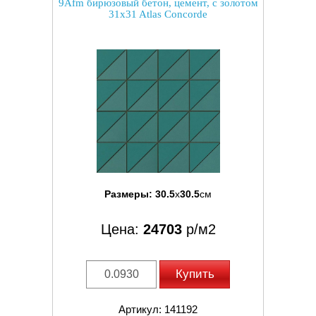
9Afm бирюзовый бетон, цемент, с золотом
31x31 Atlas Concorde
Размеры:
30.5
x
30.5
см
Цена:
24703
р/м2
Купить
Артикул: 141192