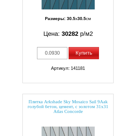
Размеры:
30.5
x
30.5
см
Цена:
30282
р/м2
Купить
Артикул: 141181
Плитка Arkshade Sky Mosaico Sail 9Aak
голубой бетон, цемент, с золотом 31x31
Atlas Concorde