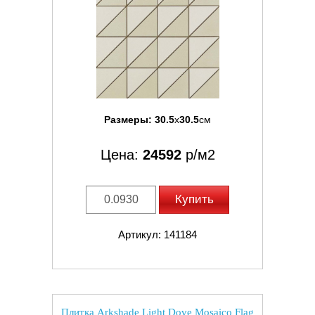
Размеры:
30.5
x
30.5
см
Цена:
24592
р/м2
Купить
Артикул: 141184
Плитка Arkshade Light Dove Mosaico Flag