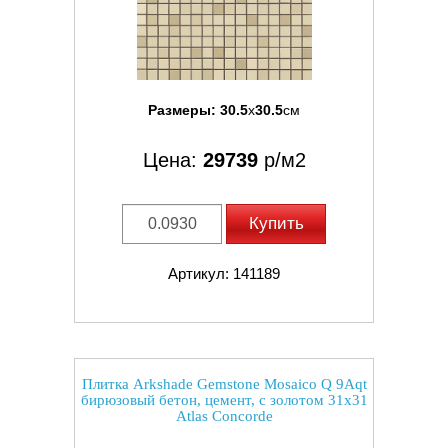
Размеры:
30.5
x
30.5
см
Цена:
29739
р/м2
Купить
Артикул: 141189
Плитка Arkshade Gemstone Mosaico Q 9Aqt
бирюзовый бетон, цемент, с золотом 31x31
Atlas Concorde