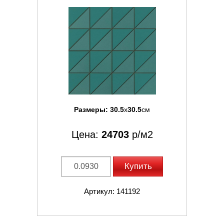
Размеры:
30.5
x
30.5
см
Цена:
24703
р/м2
Купить
Артикул: 141192