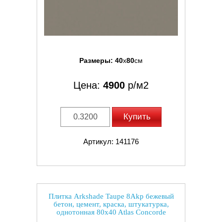
Размеры:
40
x
80
см
Цена:
4900
р/м2
Купить
Артикул: 141176
Плитка Arkshade Taupe 8Akp бежевый
бетон, цемент, краска, штукатурка,
однотонная 80x40 Atlas Concorde