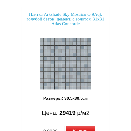
Плитка Arkshade Sky Mosaico Q 9Aqk
голубой бетон, цемент, с золотом 31x31
Atlas Concorde
Размеры:
30.5
x
30.5
см
Цена:
29419
р/м2