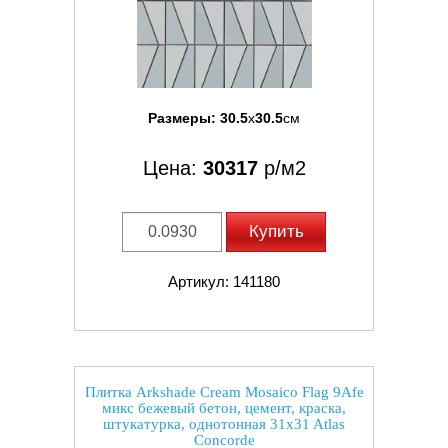
Размеры:
30.5
x
30.5
см
Цена:
30317
р/м2
Купить
Артикул: 141180
Плитка Arkshade Cream Mosaico Flag 9Afe
микс бежевый бетон, цемент, краска,
штукатурка, однотонная 31x31 Atlas
Concorde