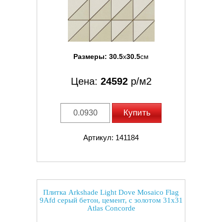
Размеры:
30.5
x
30.5
см
Цена:
24592
р/м2
Купить
Артикул: 141184
Плитка Arkshade Light Dove Mosaico Flag
9Afd серый бетон, цемент, с золотом 31x31
Atlas Concorde