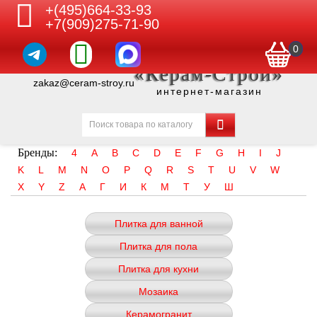
+(495)664-33-93
+7(909)275-71-90
0
«Керам-Строй»
zakaz@ceram-stroy.ru
интернет-магазин
Бренды:
4
A
B
C
D
E
F
G
H
I
J
K
L
M
N
O
P
Q
R
S
T
U
V
W
X
Y
Z
А
Г
И
К
М
Т
У
Ш
Плитка для ванной
Плитка для пола
Плитка для кухни
Мозаика
Керамогранит