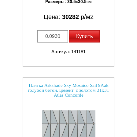
Размеры:
30.5
x
30.5
см
Цена:
30282
р/м2
Купить
Артикул: 141181
Плитка Arkshade Sky Mosaico Sail 9Aak
голубой бетон, цемент, с золотом 31x31
Atlas Concorde