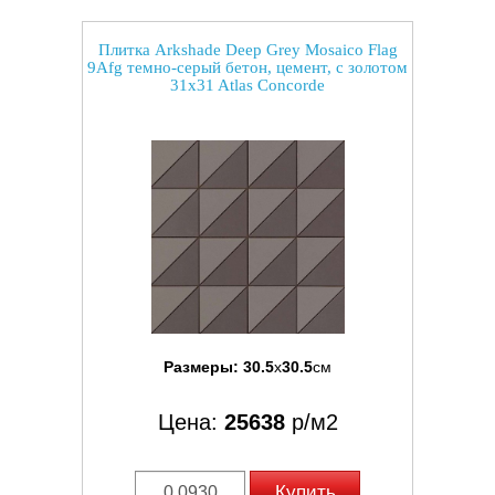
Плитка Arkshade Deep Grey Mosaico Flag
9Afg темно-серый бетон, цемент, с золотом
31x31 Atlas Concorde
Размеры:
30.5
x
30.5
см
Цена:
25638
р/м2
Купить