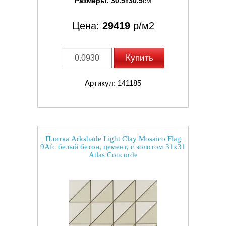
Размеры:
30.5
x
30.5
см
Цена:
29419
р/м2
Купить
Артикул: 141185
Плитка Arkshade Light Clay Mosaico Flag
9Afc белый бетон, цемент, с золотом 31x31
Atlas Concorde