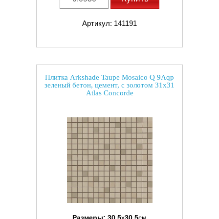
Артикул: 141191
Плитка Arkshade Taupe Mosaico Q 9Aqp
зеленый бетон, цемент, с золотом 31x31
Atlas Concorde
Размеры:
30.5
x
30.5
см