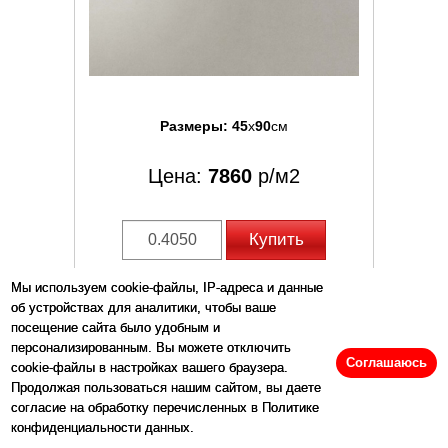
Размеры:
45
x
90
см
Цена:
7860
р/м2
Купить
Мы используем cookie-файлы, IP-адреса и данные
Артикул: 141172
об устройствах для аналитики, чтобы ваше
посещение сайта было удобным и
персонализированным. Вы можете отключить
Соглашаюсь
cookie-файлы в настройках вашего браузера.
Продолжая пользоваться нашим сайтом, вы даете
Плитка Arkshade Lead Lappato Auf7 темно-
согласие на обработку перечисленных в Политике
серый бетон, цемент 90x45 Atlas Concorde
конфиденциальности данных.