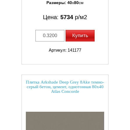
Размеры:
40
x
80
см
Цена:
5734
р/м2
Купить
Артикул: 141177
Плитка Arkshade Deep Grey 8Ake темно-
серый бетон, цемент, однотонная 80x40
Atlas Concorde