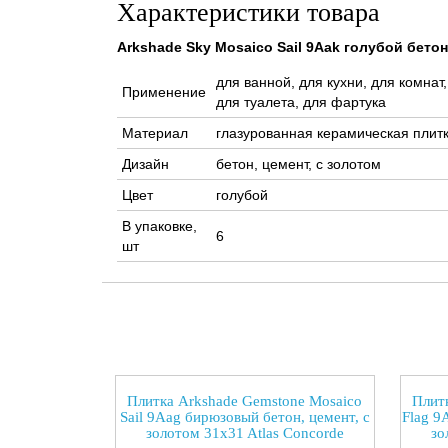
Характеристики товара
Arkshade Sky Mosaico Sail 9Aak голубой бетон
для ванной, для кухни, для комнат
Применение
для туалета, для фартука
Материал
глазурованная керамическая плит
Дизайн
бетон, цемент, с золотом
Цвет
голубой
В упаковке,
6
шт
Плитка Arkshade Gemstone Mosaico
Плит
Sail 9Aag бирюзовый бетон, цемент, с
Flag 9
золотом 31x31 Atlas Concorde
зо