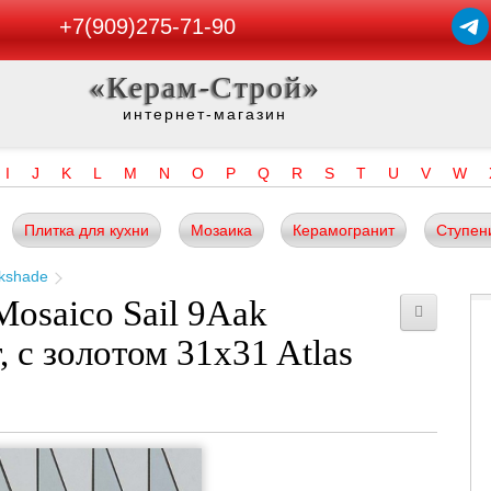
+7(909)275-71-90
«Керам-Строй»
интернет-магазин
I
J
K
L
M
N
O
P
Q
R
S
T
U
V
W
Плитка для кухни
Мозаика
Керамогранит
Ступен
kshade
Mosaico Sail 9Aak
, с золотом 31x31 Atlas