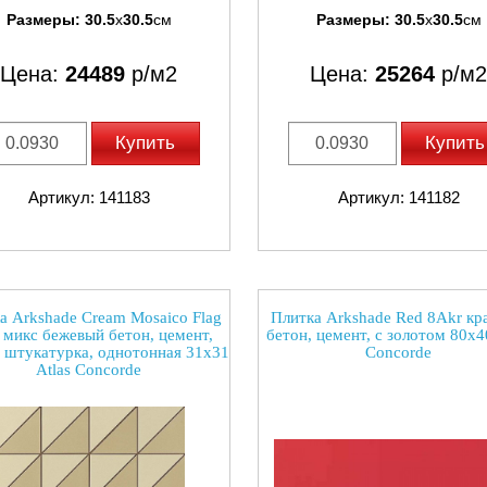
Размеры:
30.5
x
30.5
см
Размеры:
30.5
x
30.5
см
Цена:
24489
р/м2
Цена:
25264
р/м2
Купить
Купить
Артикул: 141183
Артикул: 141182
а Arkshade Cream Mosaico Flag
Плитка Arkshade Red 8Akr кр
 микс бежевый бетон, цемент,
бетон, цемент, с золотом 80x40
, штукатурка, однотонная 31x31
Concorde
Atlas Concorde