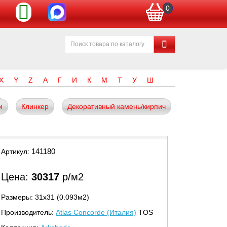
0
X
Y
Z
А
Г
И
К
М
Т
У
Ш
и
Клинкер
Декоративный камень/кирпич
141180
Артикул:
Цена:
30317
р/м2
Размеры: 31х31 (0.093м2)
Производитель:
Atlas Concorde (Италия)
TOS