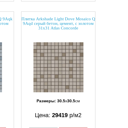
Q 9Aqk
Плитка Arkshade Light Dove Mosaico Q
лотом
9Aqd серый бетон, цемент, с золотом
31x31 Atlas Concorde
Размеры:
30.5
x
30.5
см
Цена:
29419
р/м2