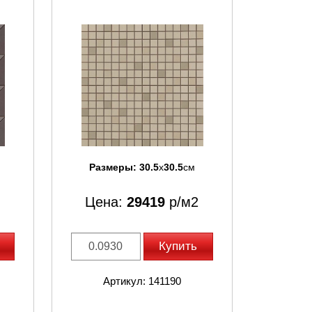
Размеры:
30.5
x
30.5
см
Цена:
29419
р/м2
Купить
Артикул: 141190