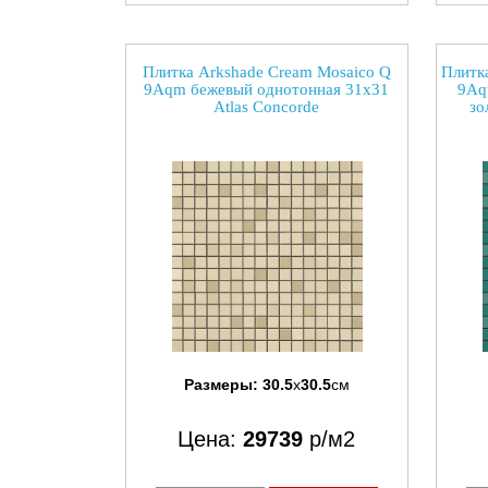
Плитка Arkshade Cream Mosaico Q
Плитк
9Aqm бежевый однотонная 31x31
9Aqt
Atlas Concorde
зо
Размеры:
30.5
x
30.5
см
Цена:
29739
р/м2