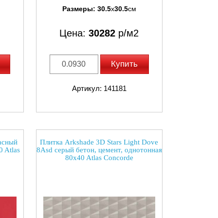
Размеры:
30.5
x
30.5
см
Цена:
30282
р/м2
Купить
Артикул: 141181
асный
Плитка Arkshade 3D Stars Light Dove
 Atlas
8Asd серый бетон, цемент, однотонная
80x40 Atlas Concorde