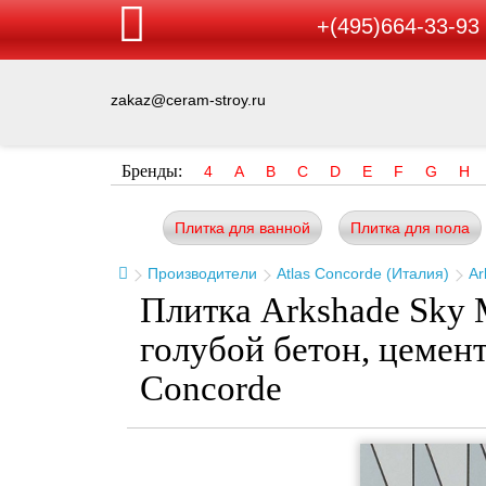
+(495)664-33-93
zakaz@ceram-stroy.ru
Бренды:
4
A
B
C
D
E
F
G
H
Плитка для ванной
Плитка для пола
Производители
Atlas Concorde (Италия)
Ar
Плитка Arkshade Sky 
голубой бетон, цемент
Concorde