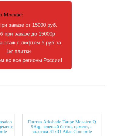
о Москве:
при заказе от 15000 руб.
б при заказе до 15000р
 этаж с лифтом 5 руб за
1кг плитки
м во все регионы России!
osaico
Плитка Arkshade Taupe Mosaico Q
цемент,
9Aqp зеленый бетон, цемент, с
orde
золотом 31x31 Atlas Concorde