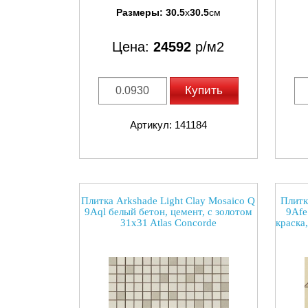
Размеры:
30.5
x
30.5
см
Цена:
24592
р/м2
Купить
Артикул: 141184
Плитка Arkshade Light Clay Mosaico Q
Плитк
9Aql белый бетон, цемент, с золотом
9Afe
31x31 Atlas Concorde
краска