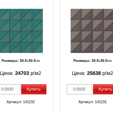
Размеры:
30.5
x
30.5
см
Размеры:
30.5
x
30.5
см
Цена:
24703
р/м2
Цена:
25638
р/м2
Купить
Купить
Артикул: 141192
Артикул: 141191