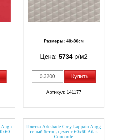
Размеры:
40
x
80
см
Цена:
5734
р/м2
Купить
Артикул: 141177
o Augh
Плитка Arkshade Grey Lappato Augg
60x60
серый бетон, цемент 60x60 Atlas
Concorde