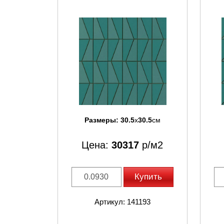
Размеры:
30.5
x
30.5
см
Цена:
30317
р/м2
Купить
Артикул: 141193