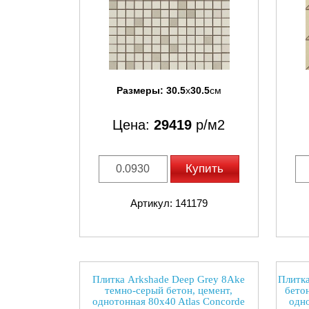
Размеры:
30.5
x
30.5
см
Цена:
29419
р/м2
Купить
Артикул: 141179
Плитка Arkshade Deep Grey 8Ake
Плитка
темно-серый бетон, цемент,
бетон
однотонная 80x40 Atlas Concorde
одно