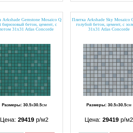
а Arkshade Gemstone Mosaico Q
Плитка Arkshade Sky Mosaico 
 бирюзовый бетон, цемент, с
голубой бетон, цемент, с зо
лотом 31x31 Atlas Concorde
31x31 Atlas Concorde
Размеры:
30.5
x
30.5
см
Размеры:
30.5
x
30.5
см
Цена:
29419
р/м2
Цена:
29419
р/м2