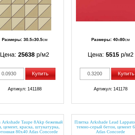
Размеры:
30.5
x
30.5
см
Размеры:
40
x
80
см
Цена:
25638
р/м2
Цена:
5515
р/м2
Купить
Купить
Артикул: 141188
Артикул: 141178
 Arkshade Taupe 8Akp бежевый
Плитка Arkshade Lead Lappat
, цемент, краска, штукатурка,
темно-серый бетон, цемент 
тонная 80x40 Atlas Concorde
Atlas Concorde