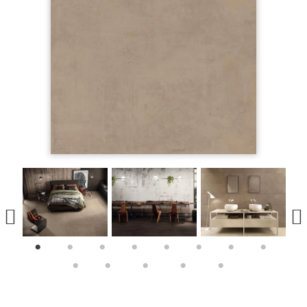
1
2
3
4
5
6
7
8
9
10
11
12
13