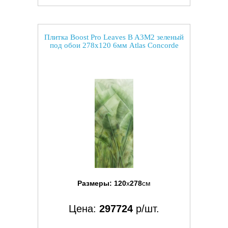
Плитка Boost Pro Leaves B A3M2 зеленый
под обои 278x120 6мм Atlas Concorde
Размеры:
120
x
278
см
Цена:
297724
р/шт.