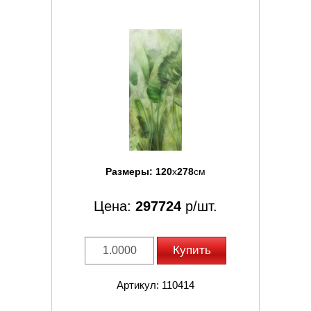
Размеры:
120
x
278
см
Цена:
297724
р/шт.
Купить
Артикул: 110414