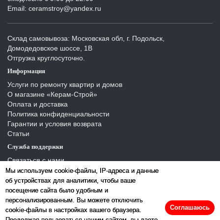
Email: ceramstroy@yandex.ru
Склад самовывоза: Московская обл, г. Подольск,
Домодедовское шоссе, 1В
Отгрузка круглосуточно.
Информация
Услуги по ремонту квартир и домов
О магазине «Керам-Строй»
Оплата и доставка
Политика конфиденциальности
Гарантии и условия возврата
Статьи
Служба поддержки
Связаться с нами
Отзывы
Мы используем cookie-файлы, IP-адреса и данные
Производители
об устройствах для аналитики, чтобы ваше
Карта сайта
посещение сайта было удобным и
персонализированным. Вы можете отключить
Соглашаюсь
cookie-файлы в настройках вашего браузера.
Продолжая пользоваться нашим сайтом, вы даете