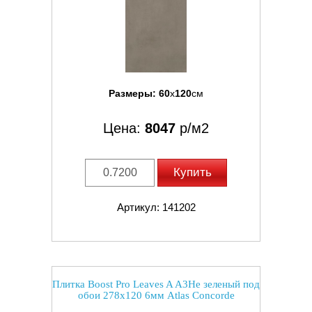
Размеры:
60
x
120
см
Цена:
8047
р/м2
Купить
Артикул: 141202
Плитка Boost Pro Leaves A A3He зеленый под
обои 278x120 6мм Atlas Concorde