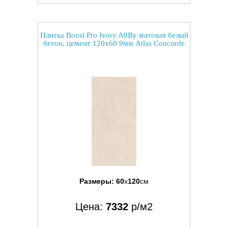
Плитка Boost Pro Ivory A0By матовая белый
бетон, цемент 120x60 9мм Atlas Concorde
Размеры:
60
x
120
см
Цена:
7332
р/м2