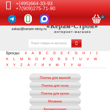
+(495)664-33-93
+7(909)275-71-90
0
«Керам-Строй»
zakaz@ceram-stroy.ru
интернет-магазин
Бренды:
4
A
B
C
D
E
F
G
H
I
J
K
L
M
N
O
P
Q
R
S
T
U
V
W
X
Y
Z
А
Г
И
К
М
Т
У
Ш
Плитка для ванной
Плитка для пола
Плитка для кухни
Мозаика
Керамогранит