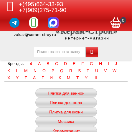
+(495)664-33-93
+7(909)275-71-90
0
«Керам-Строй»
zakaz@ceram-stroy.ru
интернет-магазин
Бренды:
4
A
B
C
D
E
F
G
H
I
J
K
L
M
N
O
P
Q
R
S
T
U
V
W
X
Y
Z
А
Г
И
К
М
Т
У
Ш
Плитка для ванной
Плитка для пола
Плитка для кухни
Мозаика
Керамогранит