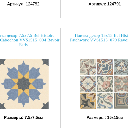
Артикул: 124792
Артикул: 124791
ка декор 7.5x7.5 Bel Histoire
Плитка декор 15x15 Bel Hist
 Cabochon VVS1515_094 Revoir
Patchwork VVS1515_079 Revoir
Paris
Размеры:
7.5
x
7.5
см
Размеры:
15
x
15
см