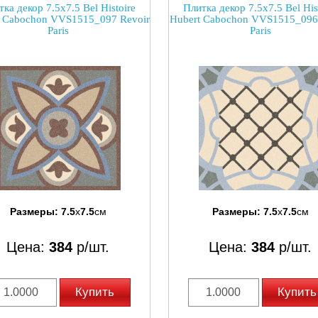
ка декор 7.5x7.5 Bel Histoire
Плитка декор 7.5x7.5 Bel His
e Cabochon VVS1515_097 Revoir
Hubert Cabochon VVS1515_096
Paris
Paris
Размеры:
7.5
x
7.5
см
Размеры:
7.5
x
7.5
см
Цена:
384
р/шт.
Цена:
384
р/шт.
Купить
Купить