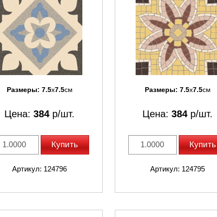
Размеры:
7.5
x
7.5
см
Размеры:
7.5
x
7.5
см
Цена:
384
р/шт.
Цена:
384
р/шт.
Купить
Купить
Артикул: 124796
Артикул: 124795