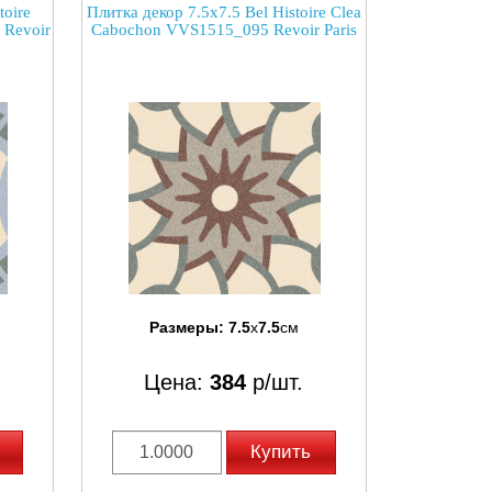
toire
Плитка декор 7.5x7.5 Bel Histoire Clea
 Revoir
Cabochon VVS1515_095 Revoir Paris
Размеры:
7.5
x
7.5
см
Цена:
384
р/шт.
Купить