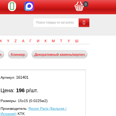
0
X
Y
Z
А
Г
И
К
М
Т
У
Ш
и
Клинкер
Декоративный камень/кирпич
161401
Артикул:
Цена:
196
р/шт.
Размеры: 15х15 (0.0225м2)
Производитель:
Revoir Paris (Бельгия /
Испания)
KTK