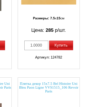
Размеры:
7.5
x
15
см
Цена:
285
р/шт.
Купить
Артикул: 124782
ire Uni
Плитка декор 15x7.5 Bel Histoire Uni
r Paris
Bleu Paon Ligne VVS1515_106 Revoir
Paris