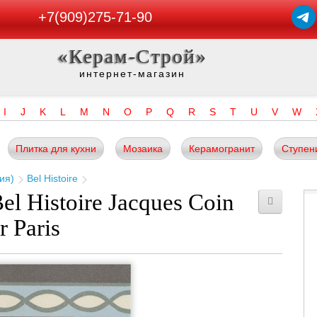
+7(909)275-71-90
«Керам-Строй»
интернет-магазин
I
J
K
L
M
N
O
P
Q
R
S
T
U
V
W
Плитка для кухни
Мозаика
Керамогранит
Ступен
ния)
Bel Histoire
l Histoire Jacques Coin
 Paris