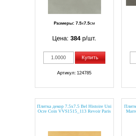
Размеры:
7.5
x
7.5
см
Цена:
384
р/шт.
Купить
Артикул: 124785
Плитка декор 7.5x7.5 Bel Histoire Uni
Плитк
Ocre Coin VVS1515_113 Revoir Paris
Marr