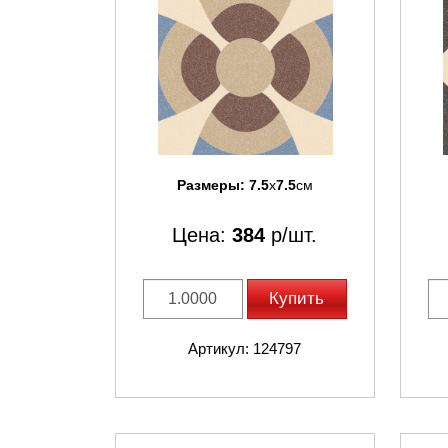
Размеры:
7.5
x
7.5
см
Цена:
384
р/шт.
Купить
Артикул: 124797