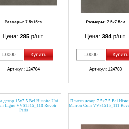
Размеры:
7.5
x
15
см
Размеры:
7.5
x
7.5
см
Цена:
285
р/шт.
Цена:
384
р/шт.
Купить
Купить
Артикул: 124784
Артикул: 124783
а декор 15x7.5 Bel Histoire Uni
Плитка декор 7.5x7.5 Bel Histo
on Ligne VVS1515_110 Revoir
Marron Coin VVS1515_111 Revoi
Paris