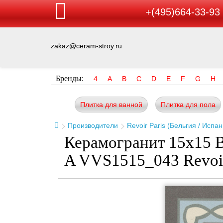
+(495)664-33-93
zakaz@ceram-stroy.ru
Бренды:
4
A
B
C
D
E
F
G
H
Плитка для ванной
Плитка для пола
Производители
Revoir Paris (Бельгия / Испа
Керамогранит 15x15 Be
A VVS1515_043 Revoir