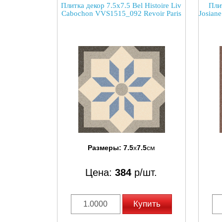
Плитка декор 7.5x7.5 Bel Histoire Liv
Плит
Cabochon VVS1515_092 Revoir Paris
Josian
Размеры:
7.5
x
7.5
см
Цена:
384
р/шт.
Купить