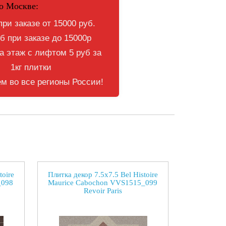
о Москве:
при заказе от 15000 руб.
б при заказе до 15000р
 этаж с лифтом 5 руб за
1кг плитки
м во все регионы России!
toire
Плитка декор 7.5x7.5 Bel Histoire
_098
Maurice Cabochon VVS1515_099
Revoir Paris