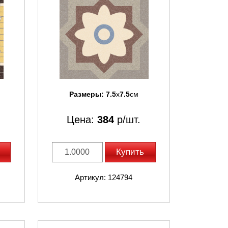
Размеры:
7.5
x
7.5
см
Цена:
384
р/шт.
Купить
Артикул: 124794