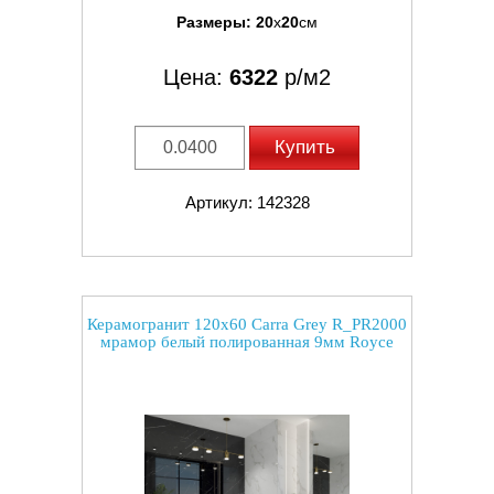
Размеры:
20
x
20
см
Цена:
6322
р/м2
Купить
Артикул: 142328
Керамогранит 120x60 Carra Grey R_PR2000
мрамор белый полированная 9мм Royce