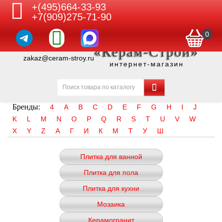
+(495)664-33-93
+7(909)275-71-90
0
«Керам-Строй»
zakaz@ceram-stroy.ru
интернет-магазин
Бренды:
4
A
B
C
D
E
F
G
H
I
J
K
L
M
N
O
P
Q
R
S
T
U
V
W
X
Y
Z
А
Г
И
К
М
Т
У
Ш
Плитка для ванной
Плитка для пола
Плитка для кухни
Мозаика
Керамогранит