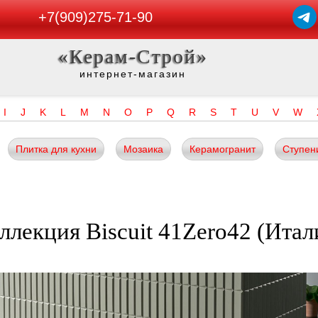
+7(909)275-71-90
«Керам-Строй»
интернет-магазин
I
J
K
L
M
N
O
P
Q
R
S
T
U
V
W
Плитка для кухни
Мозаика
Керамогранит
Ступен
ллекция Biscuit 41Zero42 (Итал