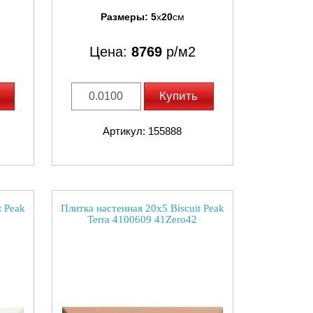
Размеры:
5
x
20
см
Цена:
8769
р/м2
Купить
Артикул: 155888
t Peak
Плитка настенная 20x5 Biscuit Peak
Terra 4100609 41Zero42