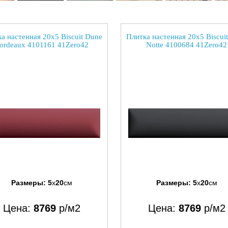
а настенная 20x5 Biscuit Dune
Плитка настенная 20x5 Biscui
ordeaux 4101161 41Zero42
Notte 4100684 41Zero42
Размеры:
5
x
20
см
Размеры:
5
x
20
см
Цена:
8769
р/м2
Цена:
8769
р/м2