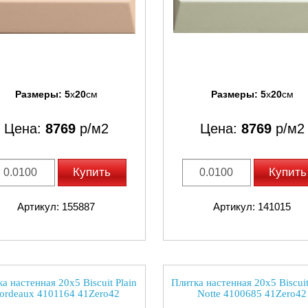
Размеры:
5
x
20
см
Размеры:
5
x
20
см
Цена:
8769
р/м2
Цена:
8769
р/м2
Купить
Купить
Артикул: 155887
Артикул: 141015
а настенная 20x5 Biscuit Plain
Плитка настенная 20x5 Biscuit
ordeaux 4101164 41Zero42
Notte 4100685 41Zero42