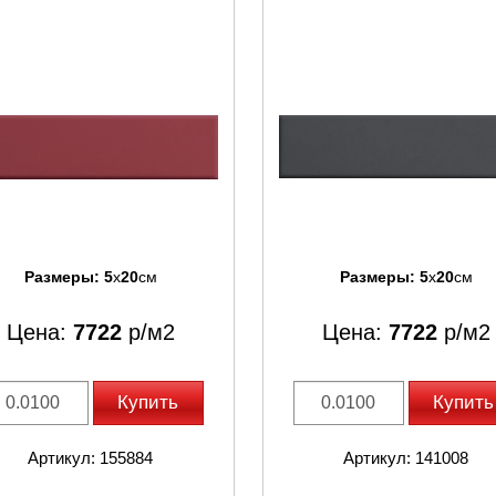
Размеры:
5
x
20
см
Размеры:
5
x
20
см
Цена:
7722
р/м2
Цена:
7722
р/м2
Купить
Купить
Артикул: 155884
Артикул: 141008