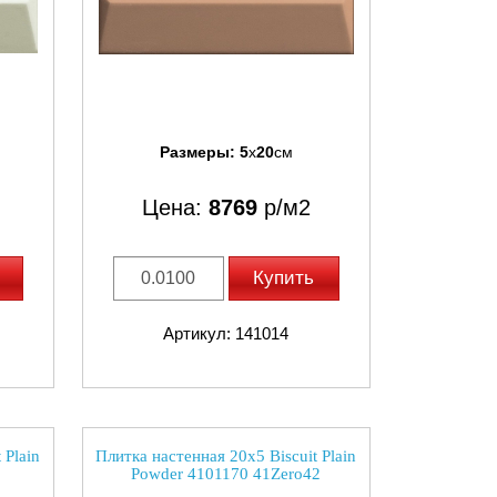
Размеры:
5
x
20
см
Цена:
8769
р/м2
Купить
Артикул: 141014
 Plain
Плитка настенная 20x5 Biscuit Plain
Powder 4101170 41Zero42