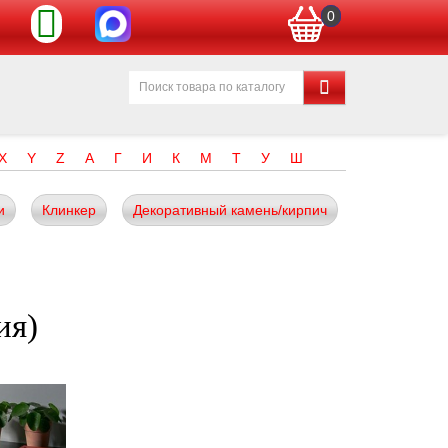
0
X
Y
Z
А
Г
И
К
М
Т
У
Ш
и
Клинкер
Декоративный камень/кирпич
ия)