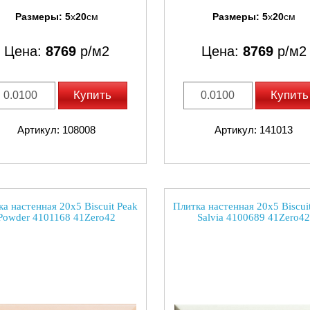
Размеры:
5
x
20
см
Размеры:
5
x
20
см
Цена:
8769
р/м2
Цена:
8769
р/м2
Купить
Купить
Артикул: 108008
Артикул: 141013
а настенная 20x5 Biscuit Peak
Плитка настенная 20x5 Biscui
Powder 4101168 41Zero42
Salvia 4100689 41Zero42