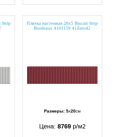
 Strip
Плитка настенная 20x5 Biscuit Strip
2
Bordeaux 4101159 41Zero42
Размеры:
5
x
20
см
Цена:
8769
р/м2