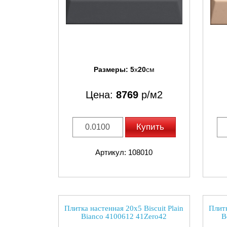
Размеры:
5
x
20
см
Цена:
8769
р/м2
Купить
Артикул: 108010
Плитка настенная 20x5 Biscuit Plain
Плитк
Bianco 4100612 41Zero42
B