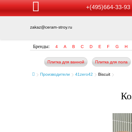
+(495)664-33-93
zakaz@ceram-stroy.ru
Бренды:
4
A
B
C
D
E
F
G
H
Плитка для ванной
Плитка для пола
Производители
41zero42
Biscuit
Ко