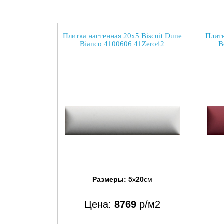
Плитка настенная 20x5 Biscuit Dune
Плитк
Bianco 4100606 41Zero42
B
Размеры:
5
x
20
см
Цена:
8769
р/м2