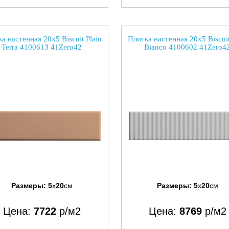
а настенная 20x5 Biscuit Plain
Плитка настенная 20x5 Biscuit
Terra 4100613 41Zero42
Bianco 4100602 41Zero4
Размеры:
5
x
20
см
Размеры:
5
x
20
см
Цена:
7722
р/м2
Цена:
8769
р/м2