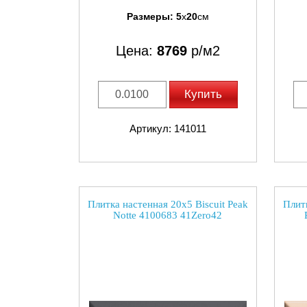
Размеры:
5
x
20
см
Цена:
8769
р/м2
Купить
Артикул: 141011
Плитка настенная 20x5 Biscuit Peak
Плитк
Notte 4100683 41Zero42