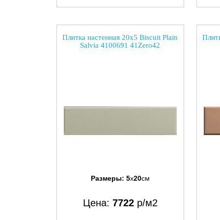
Плитка настенная 20x5 Biscuit Plain
Плитк
Salvia 4100691 41Zero42
Размеры:
5
x
20
см
Цена:
7722
р/м2