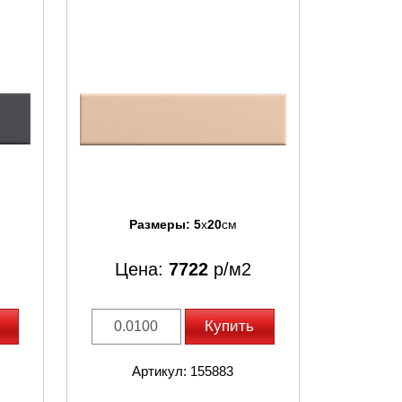
Размеры:
5
x
20
см
Цена:
7722
р/м2
Купить
Артикул: 155883