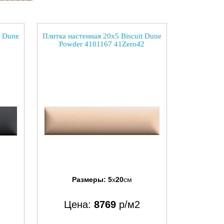
t Dune
Плитка настенная 20x5 Biscuit Dune
Powder 4101167 41Zero42
Размеры:
5
x
20
см
Цена:
8769
р/м2