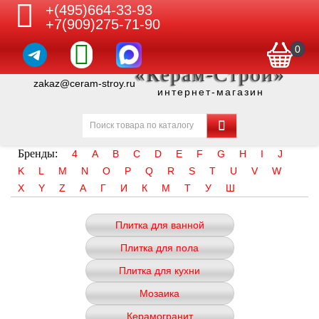
+(495)664-33-93
+7(909)275-71-90
0
«Керам-Строй»
zakaz@ceram-stroy.ru
интернет-магазин
Бренды:
4
A
B
C
D
E
F
G
H
I
J
K
L
M
N
O
P
Q
R
S
T
U
V
W
X
Y
Z
А
Г
И
К
М
Т
У
Ш
Плитка для ванной
Плитка для пола
Плитка для кухни
Мозаика
Керамогранит