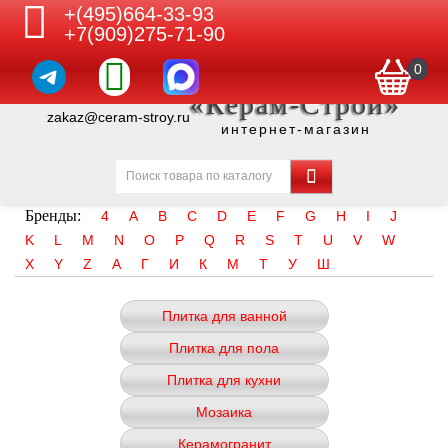
+(495)664-33-93
+7(909)275-71-90
0
«Керам-Строй»
zakaz@ceram-stroy.ru
интернет-магазин
Бренды:
4
A
B
C
D
E
F
G
H
I
J
K
L
M
N
O
P
Q
R
S
T
U
V
W
X
Y
Z
А
Г
И
К
М
Т
У
Ш
Плитка для ванной
Плитка для пола
Плитка для кухни
Мозаика
Керамогранит