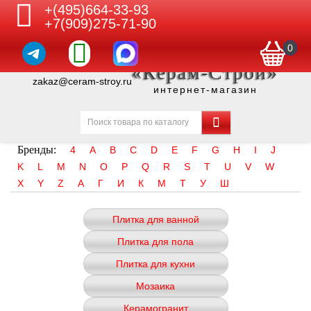
+(495)664-33-93
+7(909)275-71-90
0
«Керам-Строй»
zakaz@ceram-stroy.ru
интернет-магазин
Бренды:
4
A
B
C
D
E
F
G
H
I
J
K
L
M
N
O
P
Q
R
S
T
U
V
W
X
Y
Z
А
Г
И
К
М
Т
У
Ш
Плитка для ванной
Плитка для пола
Плитка для кухни
Мозаика
Керамогранит