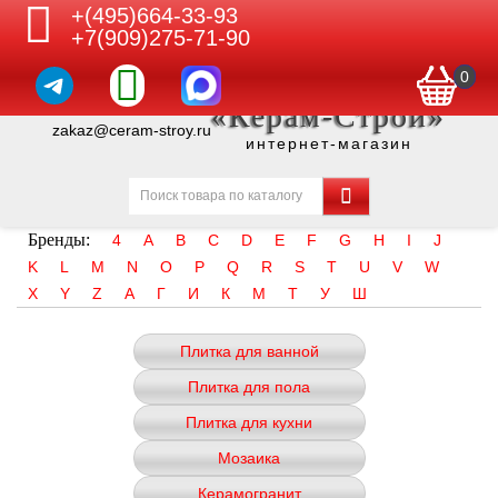
+(495)664-33-93
+7(909)275-71-90
0
«Керам-Строй»
zakaz@ceram-stroy.ru
интернет-магазин
Бренды:
4
A
B
C
D
E
F
G
H
I
J
K
L
M
N
O
P
Q
R
S
T
U
V
W
X
Y
Z
А
Г
И
К
М
Т
У
Ш
Плитка для ванной
Плитка для пола
Плитка для кухни
Мозаика
Керамогранит