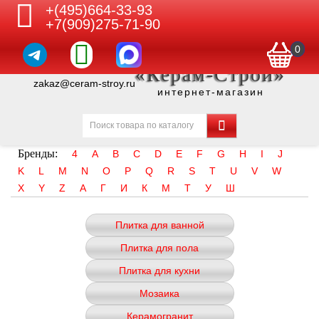
+(495)664-33-93
+7(909)275-71-90
0
«Керам-Строй»
zakaz@ceram-stroy.ru
интернет-магазин
Бренды:
4
A
B
C
D
E
F
G
H
I
J
K
L
M
N
O
P
Q
R
S
T
U
V
W
X
Y
Z
А
Г
И
К
М
Т
У
Ш
Плитка для ванной
Плитка для пола
Плитка для кухни
Мозаика
Керамогранит