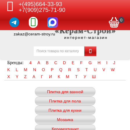
+(495)664-33-93
+7(909)275-71-90
0
«Керам-Строй»
zakaz@ceram-stroy.ru
интернет-магазин
Бренды:
4
A
B
C
D
E
F
G
H
I
J
K
L
M
N
O
P
Q
R
S
T
U
V
W
X
Y
Z
А
Г
И
К
М
Т
У
Ш
Плитка для ванной
Плитка для пола
Плитка для кухни
Мозаика
Керамогранит