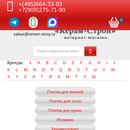
+(495)664-33-93
+7(909)275-71-90
0
«Керам-Строй»
zakaz@ceram-stroy.ru
интернет-магазин
Бренды:
4
A
B
C
D
E
F
G
H
I
J
K
L
M
N
O
P
Q
R
S
T
U
V
W
X
Y
Z
А
Г
И
К
М
Т
У
Ш
Плитка для ванной
Плитка для пола
Плитка для кухни
Мозаика
Керамогранит