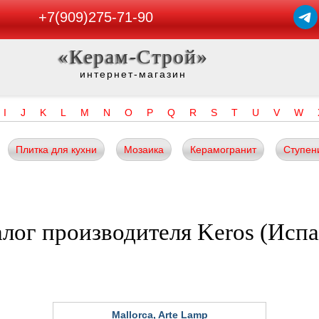
+7(909)275-71-90
«Керам-Строй»
интернет-магазин
I
J
K
L
M
N
O
P
Q
R
S
T
U
V
W
Плитка для кухни
Мозаика
Керамогранит
Ступен
алог производителя Keros (Испа
Mallorca, Arte Lamp