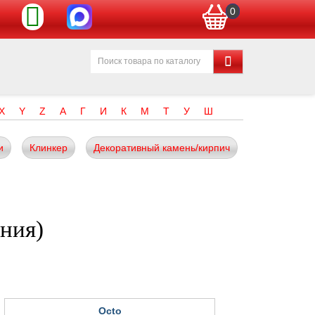
0
X
Y
Z
А
Г
И
К
М
Т
У
Ш
и
Клинкер
Декоративный камень/кирпич
ния)
Octo