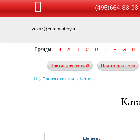
+(495)664-33-93
zakaz@ceram-stroy.ru
Бренды:
4
A
B
C
D
E
F
G
H
Плитка для ванной
Плитка для пола
Производители
Keros
Кат
Element